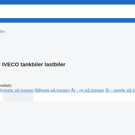
ler
:
IVECO tankbiler lastbiler
esdato
Dyreste på toppen
Billigste på toppen
År - ny på toppen
År - gamle på 