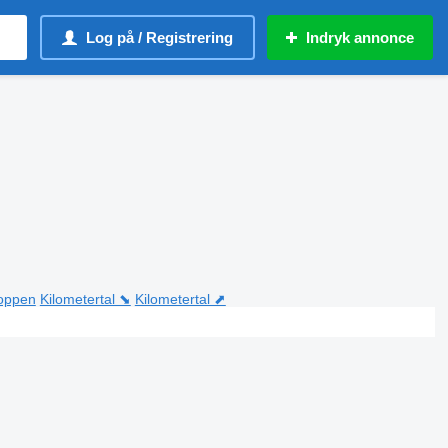
Log på / Registrering
Indryk annonce
toppen
Kilometertal ⬊
Kilometertal ⬈