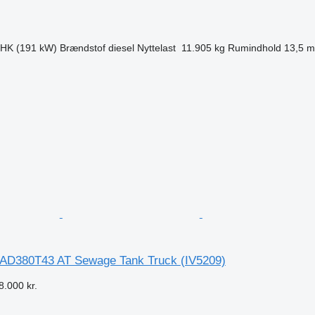
 HK (191 kW)
Brændstof
diesel
Nyttelast
11.905 kg
Rumindhold
13,5 m
n
AD380T43 AT Sewage Tank Truck
(IV5209)
8.000 kr.