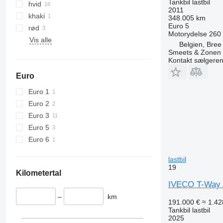
Tankbil lastbil
hvid
2011
khaki
348.005 km
Euro 5
rød
Motorydelse
260
Vis alle
Belgien, Bree
Smeets & Zonen
Kontakt sælgere
Euro
Euro 1
Euro 2
Euro 3
Euro 5
Euro 6
lastbil
19
Kilometertal
IVECO T-Way 
–
km
191.000 €
≈ 1.42
Tankbil lastbil
2025