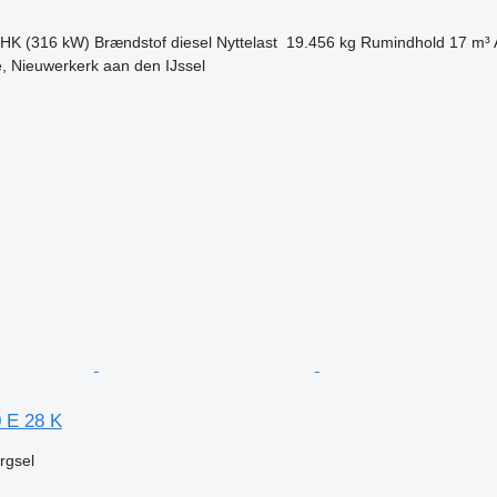
 HK (316 kW)
Brændstof
diesel
Nyttelast
19.456 kg
Rumindhold
17 m³
, Nieuwerkerk aan den IJssel
n
 E 28 K
ørgsel