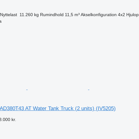
Nyttelast
11.260 kg
Rumindhold
11,5 m³
Akselkonfiguration
4x2
Hjulo
a
n
D380T43 AT Water Tank Truck (2 units)
(IV5205)
8.000 kr.