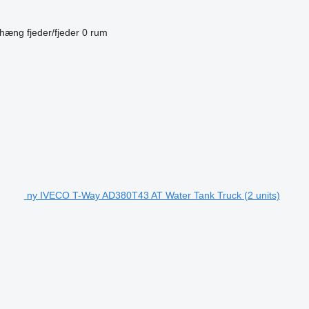
phæng
fjeder/fjeder
0 rum
ny IVECO T-Way AD380T43 AT Water Tank Truck (2 units)