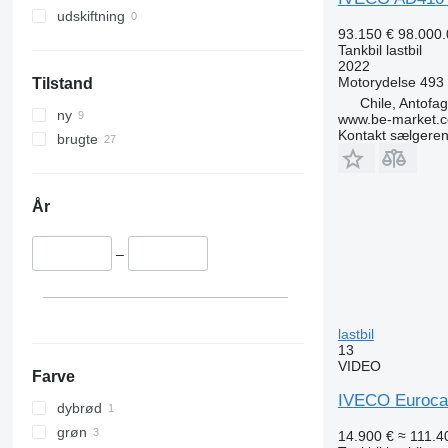
udskiftning
93.150 €
98.000
Tankbil lastbil
2022
Motorydelse
493
Tilstand
Chile, Antofa
ny
www.be-market.
Kontakt sælgere
brugte
År
–
lastbil
13
VIDEO
Farve
IVECO Eurocar
dybrød
grøn
14.900 €
≈ 111.40