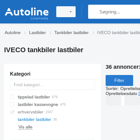
Autoline
Lastbiler
Tankbiler lastbiler
IVECO tankbiler lastbi
IVECO tankbiler lastbiler
36 annoncer
Kategori
Filter
Sortér
:
Oprettels
Oprettelsesdato
tippelad lastbiler
lastbiler kassevogne
erhvervsbiler
tankbiler lastbiler
Vis alle