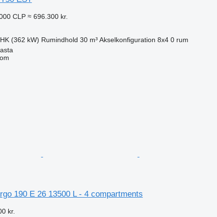
.000 CLP
≈ 696.300 kr.
 HK (362 kW)
Rumindhold
30 m³
Akselkonfiguration
8x4
0 rum
gasta
com
n
go 190 E 26 13500 L - 4 compartments
0 kr.