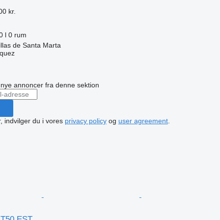
00 kr.
0 l
0 rum
llas de Santa Marta
zquez
n
å nye annoncer fra denne sektion
, indvilger du i vores
privacy policy
og
user agreement
.
 T50 EST