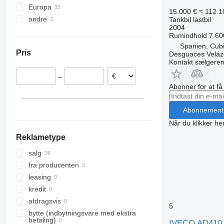
Europa
15.000 €
≈ 112.1
andre
Nederlandene
Tankbil lastbil
2004
Spanien
Chile
Rumindhold
7.60
Tyskland
Spanien, Cubi
Pris
Desguaces Velá
Belgien
Kontakt sælgere
Italien
–
Tjekkiet
Abonner for at f
Portugal
Polen
Abonnement
Vis alle
Når du klikker her
Reklametype
salg
fra producenten
leasing
kredit
afdragsvis
5
bytte (indbytningsvare med ekstra
betaling)
IVECO AD410