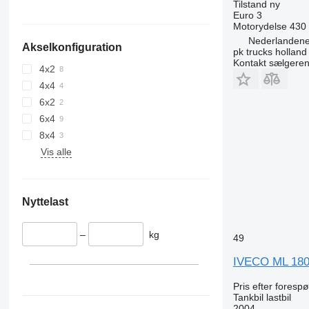
Tilstand
ny
Euro 3
Motorydelse
430
Nederlandene
Akselkonfiguration
pk trucks holland
Kontakt sælgere
4x2
4x4
6x2
6x4
8x4
Vis alle
Nyttelast
–
kg
49
IVECO ML 180
Pris efter foresp
Tankbil lastbil
2004