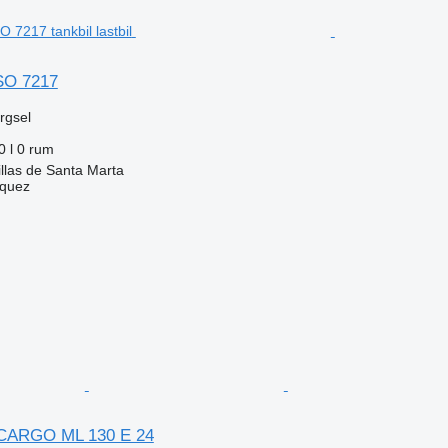
O 7217
ørgsel
0 l
0 rum
llas de Santa Marta
zquez
n
ARGO ML 130 E 24