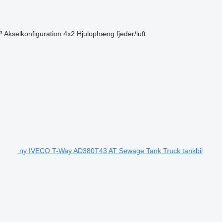
³
Akselkonfiguration
4x2
Hjulophæng
fjeder/luft
ny IVECO T-Way AD380T43 AT Sewage Tank Truck tankbil