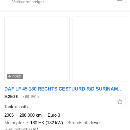
VIDEO
DAF LF 45 180 RECHTS GESTUURD R/D SURINAME HALO
9.250 €
≈ 69.150 kr.
Tankbil lastbil
2005
288.000 km
Euro 3
Motorydelse
180 HK (132 kW)
Brændstof
diesel
Rumindhold
6 m³