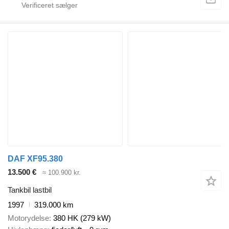
DAF XF95.380
13.500 €
≈ 100.900 kr.
Tankbil lastbil
1997
319.000 km
Motorydelse
380 HK (279 kW)