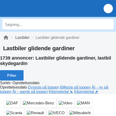
Lastbiler
Lastbiler glidende gardiner
Lastbiler glidende gardiner
1739 annoncer:
Lastbiler glidende gardiner, lastbil
skydegardin
Filter
Sortér
:
Oprettelsesdato
Oprettelsesdato
Dyreste på toppen
Billigste på toppen
År - ny på
toppen
År - gamle på toppen
Kilometertal ⬊
Kilometertal ⬈