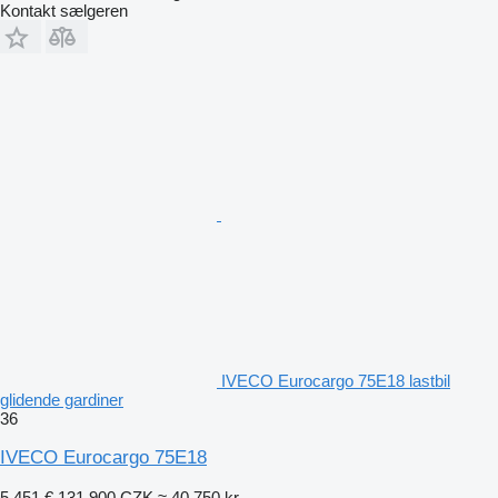
Kontakt sælgeren
IVECO Eurocargo 75E18 lastbil
glidende gardiner
36
IVECO Eurocargo 75E18
5.451 €
131.900 CZK
≈ 40.750 kr.