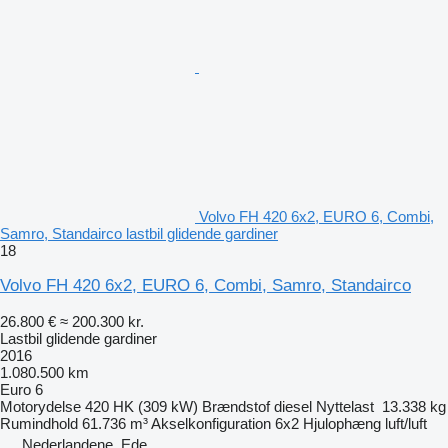
Volvo FH 420 6x2, EURO 6, Combi,
Samro, Standairco lastbil glidende gardiner
18
Volvo FH 420 6x2, EURO 6, Combi, Samro, Standairco
26.800 €
≈ 200.300 kr.
Lastbil glidende gardiner
2016
1.080.500 km
Euro 6
Motorydelse
420 HK (309 kW)
Brændstof
diesel
Nyttelast
13.338 kg
Rumindhold
61.736 m³
Akselkonfiguration
6x2
Hjulophæng
luft/luft
Nederlandene, Ede