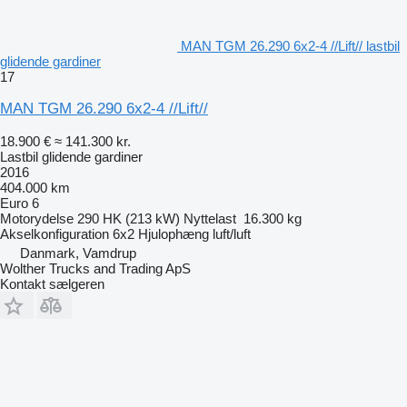
MAN TGM 26.290 6x2-4 //Lift// lastbil
glidende gardiner
17
MAN TGM 26.290 6x2-4 //Lift//
18.900 €
≈ 141.300 kr.
Lastbil glidende gardiner
2016
404.000 km
Euro 6
Motorydelse
290 HK (213 kW)
Nyttelast
16.300 kg
Akselkonfiguration
6x2
Hjulophæng
luft/luft
Danmark, Vamdrup
Wolther Trucks and Trading ApS
Kontakt sælgeren