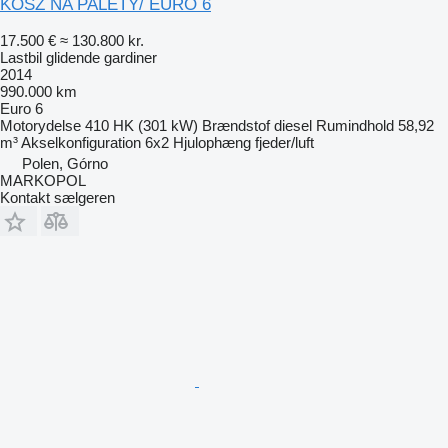
KOSZ NA PALETY/ EURO 6
17.500 €
≈ 130.800 kr.
Lastbil glidende gardiner
2014
990.000 km
Euro 6
Motorydelse
410 HK (301 kW)
Brændstof
diesel
Rumindhold
58,92
m³
Akselkonfiguration
6x2
Hjulophæng
fjeder/luft
Polen, Górno
MARKOPOL
Kontakt sælgeren