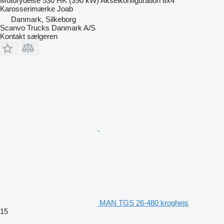
Motorydelse
530 HK (390 kW)
Akselkonfiguration
8x4
Karosserimærke
Joab
Danmark, Silkeborg
Scanvo Trucks Danmark A/S
Kontakt sælgeren
MAN TGS 26-480 kroghejs
15