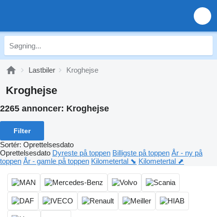
Lastbiler
Kroghejse
Kroghejse
2265 annoncer:
Kroghejse
Filter
Sortér
:
Oprettelsesdato
Oprettelsesdato
Dyreste på toppen
Billigste på toppen
År - ny på
toppen
År - gamle på toppen
Kilometertal ⬊
Kilometertal ⬈