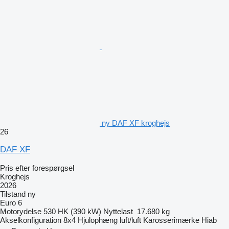
ny DAF XF kroghejs
26
DAF XF
Pris efter forespørgsel
Kroghejs
2026
Tilstand
ny
Euro 6
Motorydelse
530 HK (390 kW)
Nyttelast
17.680 kg
Akselkonfiguration
8x4
Hjulophæng
luft/luft
Karosserimærke
Hiab