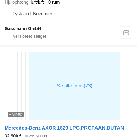
Hjulophæng
luft/luft
0 rum
Tyskland, Bovenden
Gassmann GmbH
VIDEO
Mercedes-Benz AXOR 1829 LPG,PROPAAN,BUTAN
32.900 €
≈ 245.900 kr.