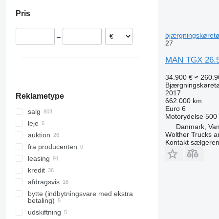
Ungarn
Forenede Arabiske Emirater
Brasilien
Pris
Tyskland
Colombia
Spanien
Chile
bjærgningskøretø
–
Slovakiet
27
Litauen
MAN TGX 26.50
Vis alle
34.900 €
≈ 260.9
Bjærgningskøretø
2017
Reklametype
662.000 km
Euro 6
salg
Motorydelse
500
leje
Danmark, Va
Wolther Trucks a
auktion
Kontakt sælgere
fra producenten
leasing
kredit
afdragsvis
bytte (indbytningsvare med ekstra
betaling)
udskiftning