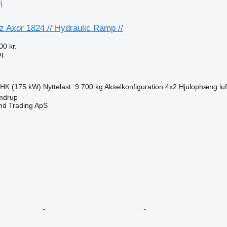
j
 Axor 1824 // Hydraulic Ramp //
00 kr.
j
 HK (175 kW)
Nyttelast
9.700 kg
Akselkonfiguration
4x2
Hjulophæng
luf
mdrup
nd Trading ApS
n