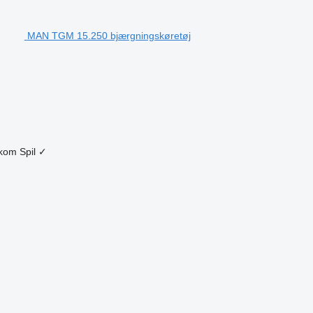
MAN TGM 15.250 bjærgningskøretøj
lkom
Spil
✓