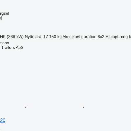
ørgsel
j
 HK (368 kW)
Nyttelast
17.150 kg
Akselkonfiguration
8x2
Hjulophæng
l
rsens
 Trailers ApS
n
20
n