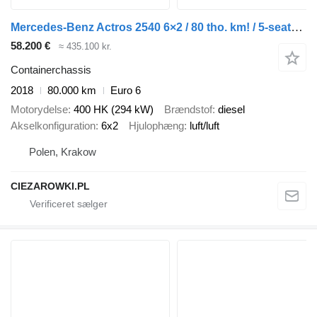
Mercedes-Benz Actros 2540 6×2 / 80 tho. km! / 5-seater cab! / BDF / 6 units
58.200 €
≈ 435.100 kr.
Containerchassis
2018
80.000 km
Euro 6
Motorydelse
400 HK (294 kW)
Brændstof
diesel
Akselkonfiguration
6x2
Hjulophæng
luft/luft
Polen, Krakow
CIEZAROWKI.PL