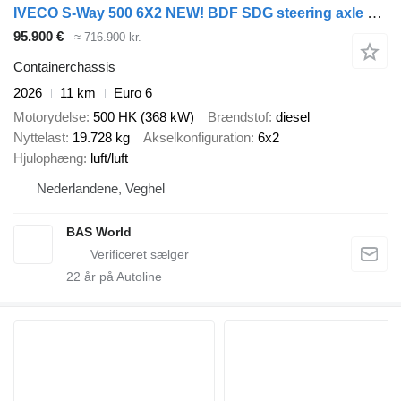
IVECO S-Way 500 6X2 NEW! BDF SDG steering axle EURO 6
95.900 €
≈ 716.900 kr.
Containerchassis
2026
11 km
Euro 6
Motorydelse
500 HK (368 kW)
Brændstof
diesel
Nyttelast
19.728 kg
Akselkonfiguration
6x2
Hjulophæng
luft/luft
Nederlandene, Veghel
BAS World
22
år på Autoline