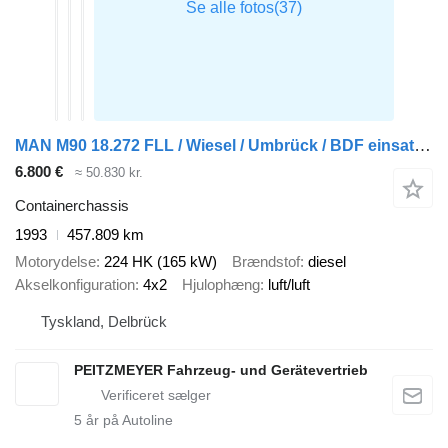
MAN M90 18.272 FLL / Wiesel / Umbrück / BDF einsatzbereit
6.800 €
≈ 50.830 kr.
Containerchassis
1993
457.809 km
Motorydelse
224 HK (165 kW)
Brændstof
diesel
Akselkonfiguration
4x2
Hjulophæng
luft/luft
Tyskland, Delbrück
PEITZMEYER Fahrzeug- und Gerätevertrieb
5
år på Autoline