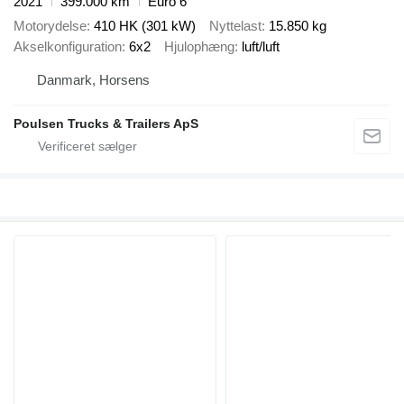
2021
399.000 km
Euro 6
Motorydelse
410 HK (301 kW)
Nyttelast
15.850 kg
Akselkonfiguration
6x2
Hjulophæng
luft/luft
Danmark, Horsens
Poulsen Trucks & Trailers ApS