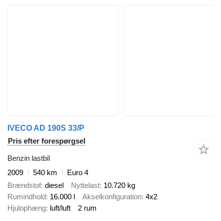
IVECO AD 190S 33/P
Pris efter forespørgsel
Benzin lastbil
2009
540 km
Euro 4
Brændstof
diesel
Nyttelast
10.720 kg
Rumindhold
16.000 l
Akselkonfiguration
4x2
Hjulophæng
luft/luft
2 rum