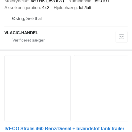
Motorydelse
480 HK (353 kW)
Rumindhold
39.010 l
Akselkonfiguration
4x2
Hjulophæng
luft/luft
Østrig, Selzthal
VLACIC-HANDEL
IVECO Stralis 460 Benz/Diesel + brændstof tank trailer