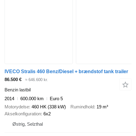
IVECO Stralis 460 Benz/Diesel + brændstof tank trailer
86.500 €
≈ 646.600 kr.
Benzin lastbil
2014
600.000 km
Euro 5
Motorydelse
460 HK (338 kW)
Rumindhold
19 m³
Akselkonfiguration
6x2
Østrig, Selzthal