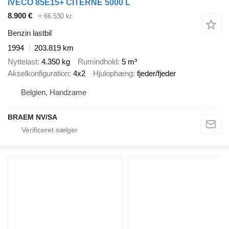
IVECO 85E15+ CITERNE 5000 L
8.900 €
≈ 66.530 kr.
Benzin lastbil
1994
203.819 km
Nyttelast
4.350 kg
Rumindhold
5 m³
Akselkonfiguration
4x2
Hjulophæng
fjeder/fjeder
Belgien, Handzame
BRAEM NV/SA