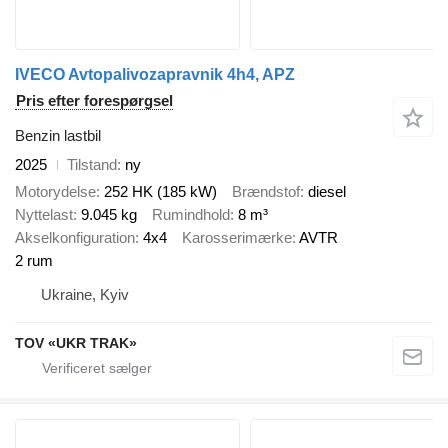
IVECO Avtopalivozapravnik 4h4, APZ
Pris efter forespørgsel
Benzin lastbil
2025
Tilstand
ny
Motorydelse
252 HK (185 kW)
Brændstof
diesel
Nyttelast
9.045 kg
Rumindhold
8 m³
Akselkonfiguration
4x4
Karosserimærke
AVTR
2 rum
Ukraine, Kyiv
TOV «UKR TRAK»