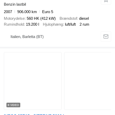
Benzin lastbil
2007
906.000 km
Euro 5
Motorydelse
560 HK (412 kW)
Brændstof
diesel
Rumindhold
19.200 l
Hjulophæng
luft/luft
2 rum
Italien, Barletta (BT)
VIDEO