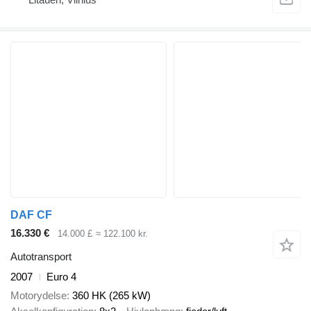
DAF CF
16.330 €
14.000 £
≈ 122.100 kr.
Autotransport
2007
Euro 4
Motorydelse
360 HK (265 kW)