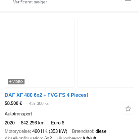
VIDEO
DAF XF 480 6x2 + FVG FS 4 Pieces!
58.500 €
≈ 437.300 kr.
Autotransport
2020
642.296 km
Euro 6
Motorydelse
480 HK (353 kW)
Brændstof
diesel
Akselkonfiguration
6x2
Hjulophæng
luft/luft