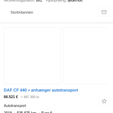
Akselkonfiguration
8x2
Hjulophæng
fjeder/luft
Storbritannien
DAF CF 440 + anhænger autotransport
66.521 €
≈ 497.300 kr.
Autotransport
2018
535.875 km
Euro 6