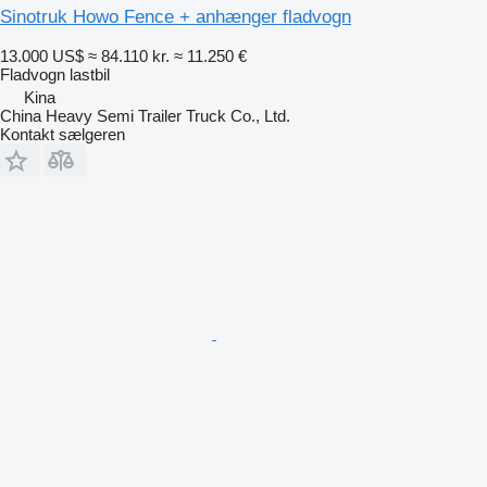
Sinotruk Howo Fence + anhænger fladvogn
13.000 US$
≈ 84.110 kr.
≈ 11.250 €
Fladvogn lastbil
Kina
China Heavy Semi Trailer Truck Co., Ltd.
Kontakt sælgeren