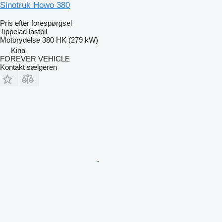
Sinotruk Howo 380
Pris efter forespørgsel
Tippelad lastbil
Motorydelse
380 HK (279 kW)
Kina
FOREVER VEHICLE
Kontakt sælgeren