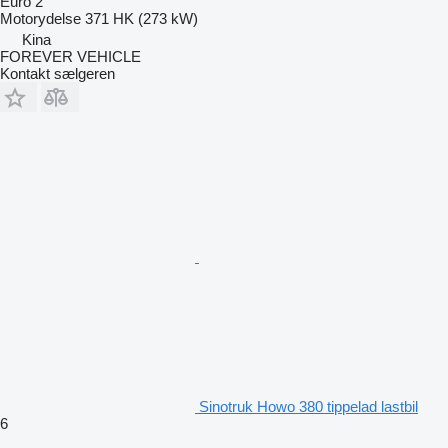
Euro 2
Motorydelse
371 HK (273 kW)
Kina
FOREVER VEHICLE
Kontakt sælgeren
Sinotruk Howo 380 tippelad lastbil
6