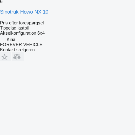
6
Sinotruk Howo NX 10
Pris efter forespørgsel
Tippelad lastbil
Akselkonfiguration
6x4
Kina
FOREVER VEHICLE
Kontakt sælgeren