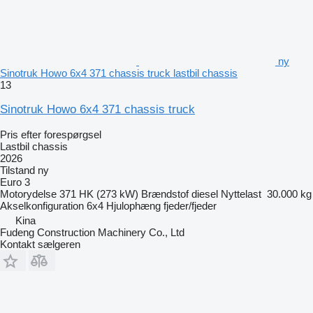
ny
Sinotruk Howo 6x4 371 chassis truck lastbil chassis
13
Sinotruk Howo 6x4 371 chassis truck
Pris efter forespørgsel
Lastbil chassis
2026
Tilstand
ny
Euro 3
Motorydelse
371 HK (273 kW)
Brændstof
diesel
Nyttelast
30.000 kg
Akselkonfiguration
6x4
Hjulophæng
fjeder/fjeder
Kina
Fudeng Construction Machinery Co., Ltd
Kontakt sælgeren