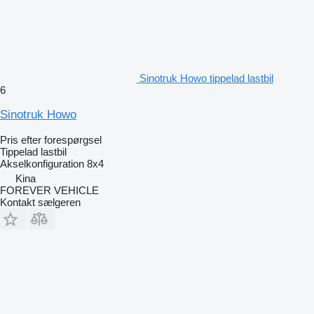
Sinotruk Howo tippelad lastbil
6
Sinotruk Howo
Pris efter forespørgsel
Tippelad lastbil
Akselkonfiguration
8x4
Kina
FOREVER VEHICLE
Kontakt sælgeren