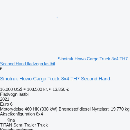
Sinotruk Howo Cargo Truck 8x4 TH7
Second Hand fladvogn lastbil
6
Sinotruk Howo Cargo Truck 8x4 TH7 Second Hand
16.000 US$
≈ 103.500 kr.
≈ 13.850 €
Fladvogn lastbil
2021
Euro 6
Motorydelse
460 HK (338 kW)
Brændstof
diesel
Nyttelast
19.770 kg
Akselkonfiguration
8x4
Kina
TITAN Semi Trailer Truck
Kontakt sælgeren