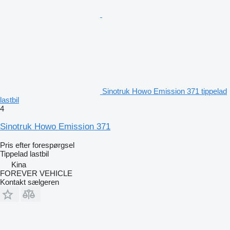
Sinotruk Howo Emission 371 tippelad
lastbil
4
Sinotruk Howo Emission 371
Pris efter forespørgsel
Tippelad lastbil
Kina
FOREVER VEHICLE
Kontakt sælgeren