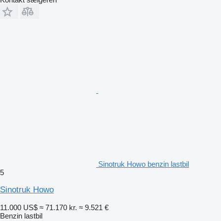
Sinotruk Howo benzin lastbil
5
Sinotruk Howo
11.000 US$
≈ 71.170 kr.
≈ 9.521 €
Benzin lastbil