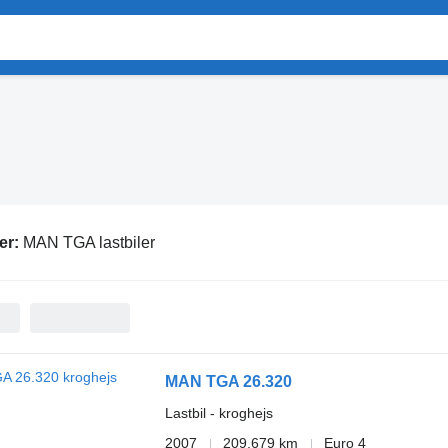
er:
MAN TGA lastbiler
MAN TGA 26.320
Lastbil - kroghejs
2007
209.679 km
Euro 4