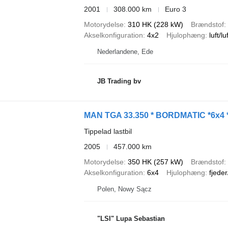
2001
308.000 km
Euro 3
Motorydelse
310 HK (228 kW)
Brændstof
Akselkonfiguration
4x2
Hjulophæng
luft/lu
Nederlandene, Ede
JB Trading bv
MAN TGA 33.350 * BORDMATIC *6x4
Tippelad lastbil
2005
457.000 km
Motorydelse
350 HK (257 kW)
Brændstof
Akselkonfiguration
6x4
Hjulophæng
fjeder
Polen, Nowy Sącz
"LSI" Lupa Sebastian