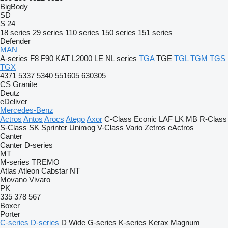
BigBody
SD
S 24
18 series
29 series
110 series
150 series
151 series
Defender
MAN
A-series
F8
F90
KAT
L2000
LE
NL series
TGA
TGE
TGL
TGM
TGS
TGX
4371
5337
5340
551605
630305
CS
Granite
Deutz
eDeliver
Mercedes-Benz
Actros
Antos
Arocs
Atego
Axor
C-Class
Econic
LAF
LK
MB
R-Class
S-Class
SK
Sprinter
Unimog
V-Class
Vario
Zetros
eActros
Canter
Canter
D-series
MT
M-series
TREMO
Atlas
Atleon
Cabstar
NT
Movano
Vivaro
PK
335
378
567
Boxer
Porter
C-series
D-series
D Wide
G-series
K-series
Kerax
Magnum