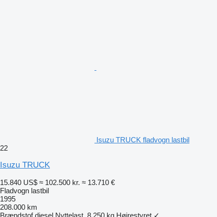
Isuzu TRUCK fladvogn lastbil
22
Isuzu TRUCK
15.840 US$
≈ 102.500 kr.
≈ 13.710 €
Fladvogn lastbil
1995
208.000 km
Brændstof
diesel
Nyttelast
8.250 kg
Højrestyret
✓