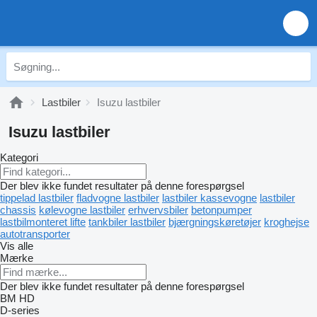
Lastbiler
Isuzu lastbiler
Isuzu lastbiler
Kategori
Der blev ikke fundet resultater på denne forespørgsel
tippelad lastbiler
fladvogne lastbiler
lastbiler kassevogne
lastbiler
chassis
kølevogne lastbiler
erhvervsbiler
betonpumper
lastbilmonteret lifte
tankbiler lastbiler
bjærgningskøretøjer
kroghejse
autotransporter
Vis alle
Mærke
Der blev ikke fundet resultater på denne forespørgsel
BM
HD
D-series