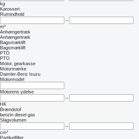
kg
Karosseri
Rumindhold
–
m³
Anhængertræk
Anhængertræk
Bagsmæklift
Bagsmæklift
PTO
PTO
Motor, gearkasse
Motormærke
Daimler-Benz
Isuzu
Motormodel
Motorens ydelse
–
HK
Brændstof
benzin
diesel
gas
Slagvolumen
–
cm³
Partikelfilter