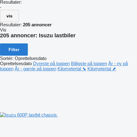
Resultater:
-
vis
Resultater:
205 annoncer
Vis
205 annoncer:
Isuzu lastbiler
Filter
Sortér
:
Oprettelsesdato
Oprettelsesdato
Dyreste på toppen
Billigste på toppen
År - ny på
toppen
År - gamle på toppen
Kilometertal ⬊
Kilometertal ⬈