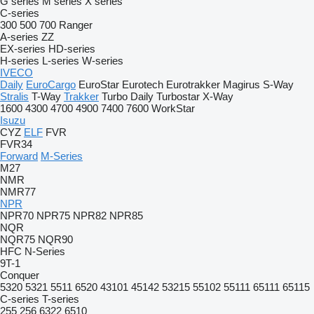
G series
M series
X series
C-series
300
500
700
Ranger
A-series
ZZ
EX-series
HD-series
H-series
L-series
W-series
IVECO
Daily
EuroCargo
EuroStar
Eurotech
Eurotrakker
Magirus
S-Way
Stralis
T-Way
Trakker
Turbo Daily
Turbostar
X-Way
1600
4300
4700
4900
7400
7600
WorkStar
Isuzu
CYZ
ELF
FVR
FVR34
Forward
M-Series
M27
NMR
NMR77
NPR
NPR70
NPR75
NPR82
NPR85
NQR
NQR75
NQR90
HFC
N-Series
9T-1
Conquer
5320
5321
5511
6520
43101
45142
53215
55102
55111
65111
65115
C-series
T-series
255
256
6322
6510