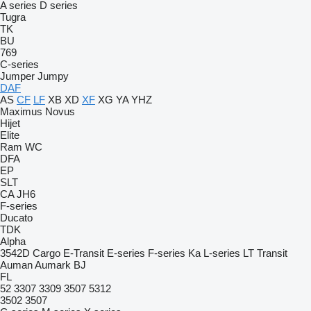
A series
D series
Tugra
TK
BU
769
C-series
Jumper
Jumpy
DAF
AS
CF
LF
XB
XD
XF
XG
YA
YHZ
Maximus
Novus
Hijet
Elite
Ram
WC
DFA
EP
SLT
CA
JH6
F-series
Ducato
TDK
Alpha
3542D
Cargo
E-Transit
E-series
F-series
Ka
L-series
LT
Transit
Auman
Aumark
BJ
FL
52
3307
3309
3507
5312
3502
3507