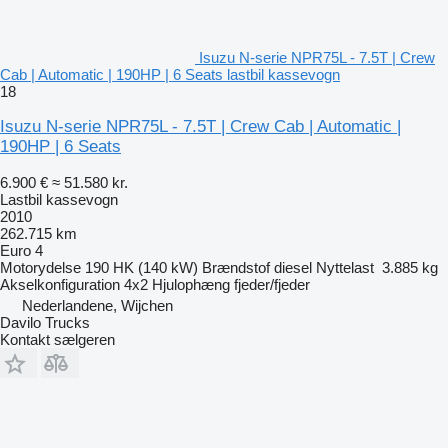
Isuzu N-serie NPR75L - 7.5T | Crew
Cab | Automatic | 190HP | 6 Seats lastbil kassevogn
18
Isuzu N-serie NPR75L - 7.5T | Crew Cab | Automatic |
190HP | 6 Seats
6.900 €
≈ 51.580 kr.
Lastbil kassevogn
2010
262.715 km
Euro 4
Motorydelse
190 HK (140 kW)
Brændstof
diesel
Nyttelast
3.885 kg
Akselkonfiguration
4x2
Hjulophæng
fjeder/fjeder
Nederlandene, Wijchen
Davilo Trucks
Kontakt sælgeren