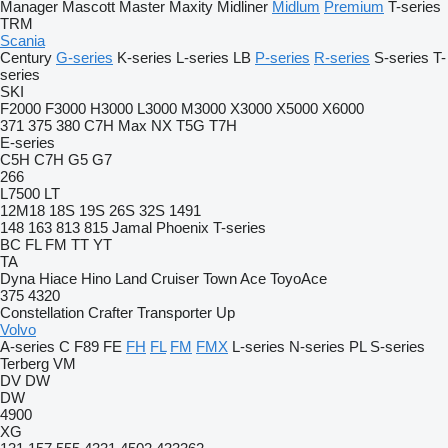
Manager
Mascott
Master
Maxity
Midliner
Midlum
Premium
T-series
TRM
Scania
Century
G-series
K-series
L-series
LB
P-series
R-series
S-series
T-
series
SKI
F2000
F3000
H3000
L3000
M3000
X3000
X5000
X6000
371
375
380
C7H
Max
NX
T5G
T7H
E-series
C5H
C7H
G5
G7
266
L7500
LT
12M18
18S
19S
26S
32S
1491
148
163
813
815
Jamal
Phoenix
T-series
BC
FL
FM
TT
YT
TA
Dyna
Hiace
Hino
Land Cruiser
Town Ace
ToyoAce
375
4320
Constellation
Crafter
Transporter
Up
Volvo
A-series
C
F89
FE
FH
FL
FM
FMX
L-series
N-series
PL
S-series
Terberg
VM
DV
DW
DW
4900
XG