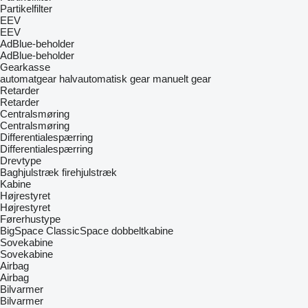
Partikelfilter
EEV
EEV
AdBlue-beholder
AdBlue-beholder
Gearkasse
automatgear
halvautomatisk gear
manuelt gear
Retarder
Retarder
Centralsmøring
Centralsmøring
Differentialespærring
Differentialespærring
Drevtype
Baghjulstræk
firehjulstræk
Kabine
Højrestyret
Højrestyret
Førerhustype
BigSpace
ClassicSpace
dobbeltkabine
Sovekabine
Sovekabine
Airbag
Airbag
Bilvarmer
Bilvarmer