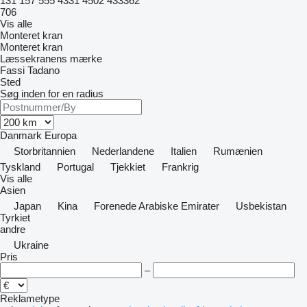
131
157
555
4331
4502
433362
706
Vis alle
Monteret kran
Monteret kran
Læssekranens mærke
Fassi
Tadano
Sted
Søg inden for en radius
Danmark
Europa
Storbritannien
Nederlandene
Italien
Rumænien
Tyskland
Portugal
Tjekkiet
Frankrig
Vis alle
Asien
Japan
Kina
Forenede Arabiske Emirater
Usbekistan
Tyrkiet
andre
Ukraine
Pris
–
Reklametype