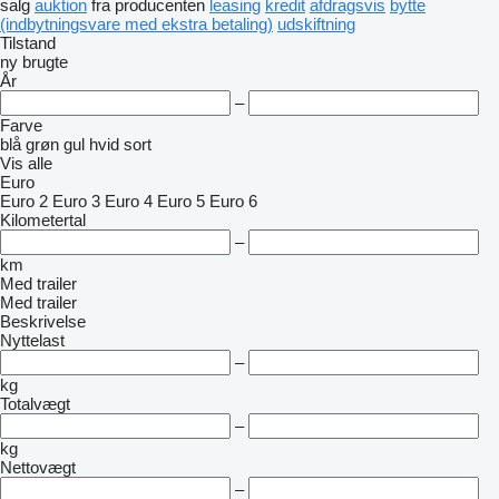
salg
auktion
fra producenten
leasing
kredit
afdragsvis
bytte
(indbytningsvare med ekstra betaling)
udskiftning
Tilstand
ny
brugte
År
–
Farve
blå
grøn
gul
hvid
sort
Vis alle
Euro
Euro 2
Euro 3
Euro 4
Euro 5
Euro 6
Kilometertal
–
km
Med trailer
Med trailer
Beskrivelse
Nyttelast
–
kg
Totalvægt
–
kg
Nettovægt
–