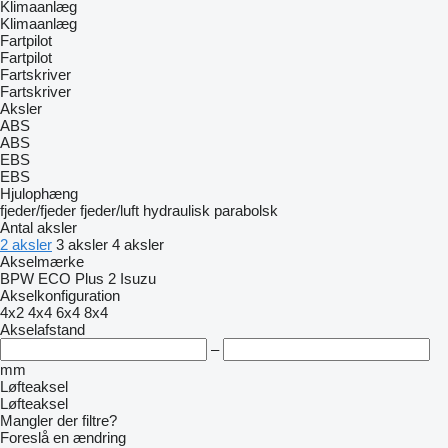
Klimaanlæg
Klimaanlæg
Fartpilot
Fartpilot
Fartskriver
Fartskriver
Aksler
ABS
ABS
EBS
EBS
Hjulophæng
fjeder/fjeder
fjeder/luft
hydraulisk
parabolsk
Antal aksler
2 aksler
3 aksler
4 aksler
Akselmærke
BPW ECO Plus 2
Isuzu
Akselkonfiguration
4x2
4x4
6x4
8x4
Akselafstand
–
mm
Løfteaksel
Løfteaksel
Mangler der filtre?
Foreslå en ændring