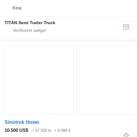
Kina
TITAN Semi Trailer Truck
Sinotruk Howo
10.500 US$
≈ 67.930 kr.
≈ 9.088 €