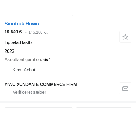
Sinotruk Howo
19.540 €
≈ 146.100 kr.
Tippelad lastbil
2023
Akselkonfiguration
6x4
Kina, Anhui
YIWU XUNDAN E-COMMERCE FIRM