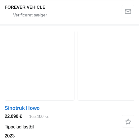
FOREVER VEHICLE
Sinotruk Howo
22.090 €
≈ 165.100 kr.
Tippelad lastbil
2023