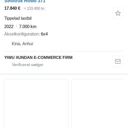
Sinotruk Howo 371
17.840 €
≈ 133.400 kr.
Tippelad lastbil
2022
7.000 km
Akselkonfiguration
6x4
Kina, Anhui
YIWU XUNDAN E-COMMERCE FIRM