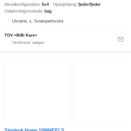
Akselkonfiguration
6x4
Hjulophæng
fjeder/fjeder
Udtømningsmetode
bag
Ukraine, s. Sviatopetrivske
TOV «BiBi Kars»
Sinotruk Howo 10WHEELS