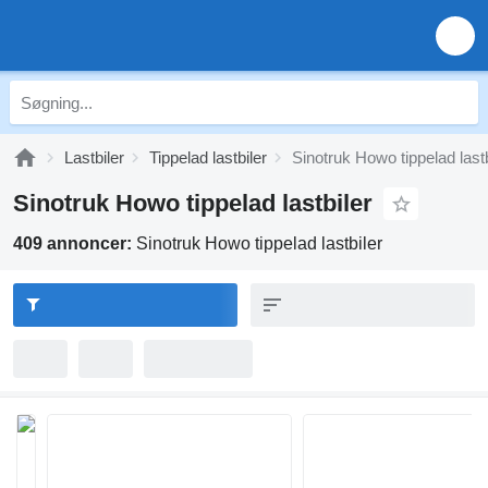
Lastbiler
Tippelad lastbiler
Sinotruk Howo tippelad lastb
Sinotruk Howo tippelad lastbiler
409 annoncer:
Sinotruk Howo tippelad lastbiler