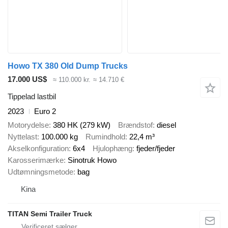
Howo TX 380 Old Dump Trucks
17.000 US$
≈ 110.000 kr.
≈ 14.710 €
Tippelad lastbil
2023
Euro 2
Motorydelse
380 HK (279 kW)
Brændstof
diesel
Nyttelast
100.000 kg
Rumindhold
22,4 m³
Akselkonfiguration
6x4
Hjulophæng
fjeder/fjeder
Karosserimærke
Sinotruk Howo
Udtømningsmetode
bag
Kina
TITAN Semi Trailer Truck