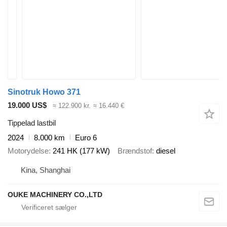
Sinotruk Howo 371
19.000 US$
≈ 122.900 kr.
≈ 16.440 €
Tippelad lastbil
2024
8.000 km
Euro 6
Motorydelse
241 HK (177 kW)
Brændstof
diesel
Kina, Shanghai
OUKE MACHINERY CO.,LTD