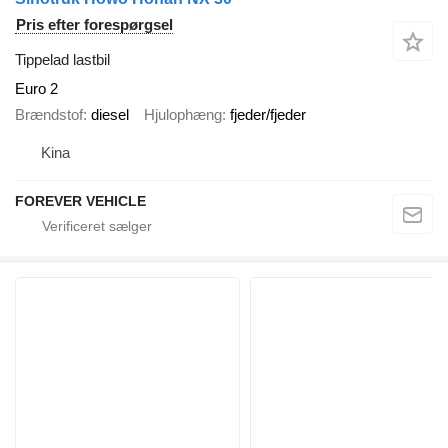
Pris efter forespørgsel
Tippelad lastbil
Euro 2
Brændstof
diesel
Hjulophæng
fjeder/fjeder
Kina
FOREVER VEHICLE