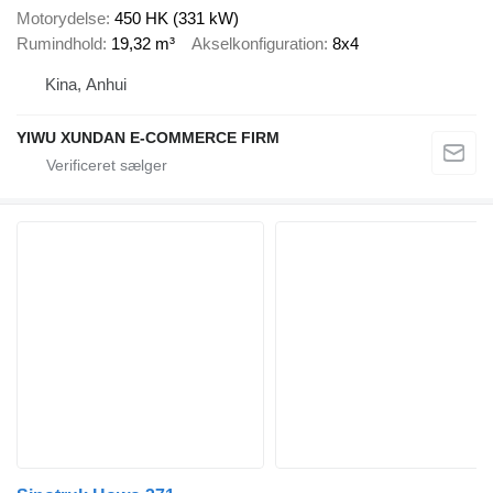
Motorydelse
450 HK (331 kW)
Rumindhold
19,32 m³
Akselkonfiguration
8x4
Kina, Anhui
YIWU XUNDAN E-COMMERCE FIRM