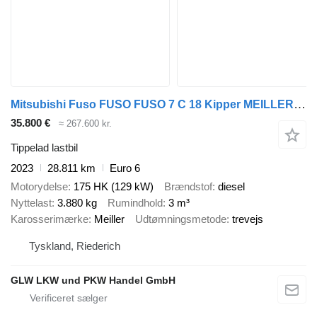
Mitsubishi Fuso FUSO FUSO 7 C 18 Kipper MEILLER 3-Seiten*AHK*NL 3,8 T
35.800 €
≈ 267.600 kr.
Tippelad lastbil
2023
28.811 km
Euro 6
Motorydelse
175 HK (129 kW)
Brændstof
diesel
Nyttelast
3.880 kg
Rumindhold
3 m³
Karosserimærke
Meiller
Udtømningsmetode
trevejs
Tyskland, Riederich
GLW LKW und PKW Handel GmbH