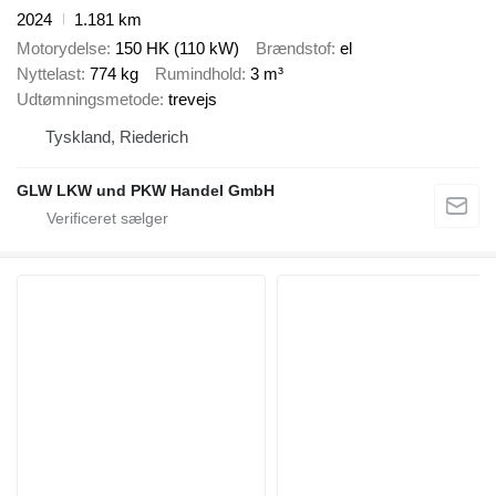
2024
1.181 km
Motorydelse
150 HK (110 kW)
Brændstof
el
Nyttelast
774 kg
Rumindhold
3 m³
Udtømningsmetode
trevejs
Tyskland, Riederich
GLW LKW und PKW Handel GmbH