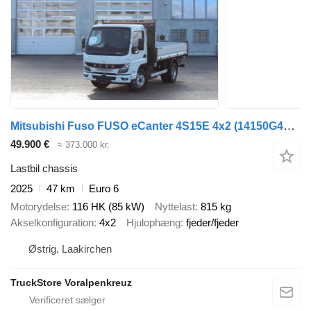
Mitsubishi Fuso FUSO eCanter 4S15E 4x2
(14150G4026)
49.900 €
≈ 373.000 kr.
Lastbil chassis
2025
47 km
Euro 6
Motorydelse
116 HK (85 kW)
Nyttelast
815 kg
Akselkonfiguration
4x2
Hjulophæng
fjeder/fjeder
Østrig, Laakirchen
TruckStore Voralpenkreuz