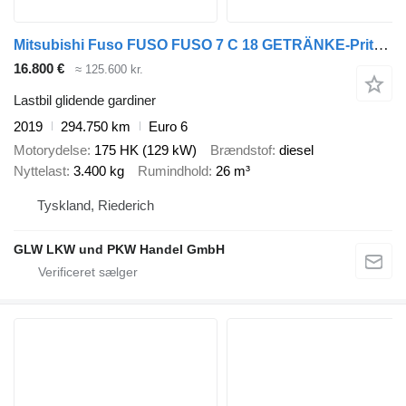
Mitsubishi Fuso FUSO FUSO 7 C 18 GETRÄNKE-Pritsche 4,35 m LBW BÄR 1 T
16.800 €
≈ 125.600 kr.
Lastbil glidende gardiner
2019
294.750 km
Euro 6
Motorydelse
175 HK (129 kW)
Brændstof
diesel
Nyttelast
3.400 kg
Rumindhold
26 m³
Tyskland, Riederich
GLW LKW und PKW Handel GmbH