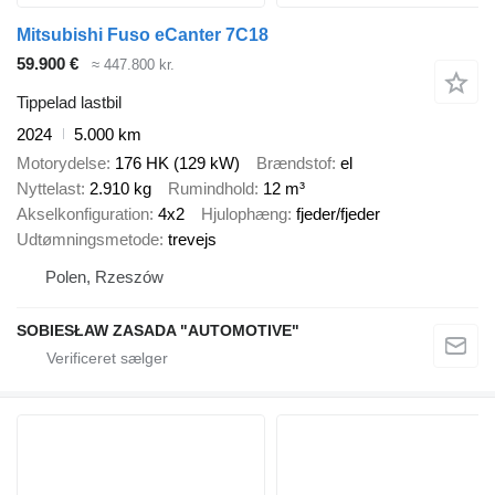
Mitsubishi Fuso eCanter 7C18
59.900 €
≈ 447.800 kr.
Tippelad lastbil
2024
5.000 km
Motorydelse
176 HK (129 kW)
Brændstof
el
Nyttelast
2.910 kg
Rumindhold
12 m³
Akselkonfiguration
4x2
Hjulophæng
fjeder/fjeder
Udtømningsmetode
trevejs
Polen, Rzeszów
SOBIESŁAW ZASADA "AUTOMOTIVE"