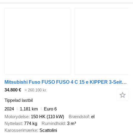
Mitsubishi Fuso FUSO FUSO 4 C 15 e KIPPER 3-Seiten*3-Sitzer*NEU
34.800 €
≈ 260.100 kr.
Tippelad lastbil
2024
1.181 km
Euro 6
Motorydelse
150 HK (110 kW)
Brændstof
el
Nyttelast
774 kg
Rumindhold
3 m³
Karosserimærke
Scattolini