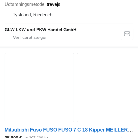
Udtømningsmetode
trevejs
Tyskland, Riederich
GLW LKW und PKW Handel GmbH
Mitsubishi Fuso FUSO FUSO 7 C 18 Kipper MEILLER 3-Seiten*AHK*NL 3,8 T
35.800 €