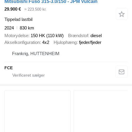
Mitsubishi Fuso 315-3.0/150 - JPM Vulcain
29.900 €
≈ 223.500 kr.
Tippelad lastbil
2024
830 km
Motorydelse
150 HK (110 kW)
Brændstof
diesel
Akselkonfiguration
4x2
Hjulophæng
fjeder/fjeder
Frankrig, HUTTENHEIM
FCE