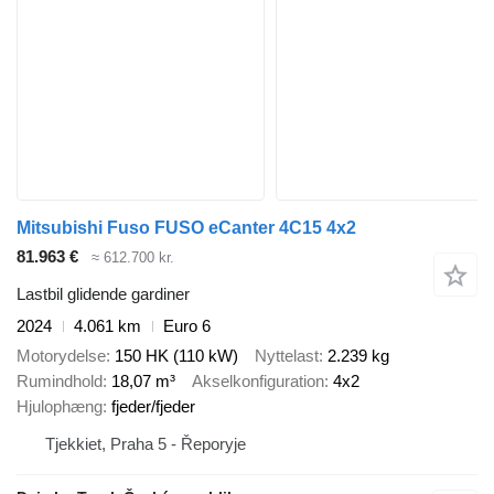
Mitsubishi Fuso FUSO eCanter 4C15 4x2
81.963 €
≈ 612.700 kr.
Lastbil glidende gardiner
2024
4.061 km
Euro 6
Motorydelse
150 HK (110 kW)
Nyttelast
2.239 kg
Rumindhold
18,07 m³
Akselkonfiguration
4x2
Hjulophæng
fjeder/fjeder
Tjekkiet, Praha 5 - Řeporyje