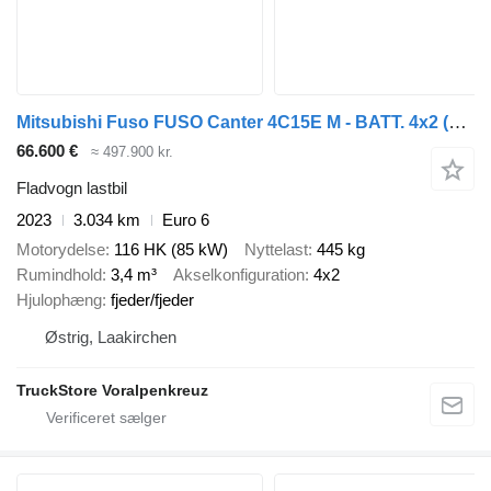
Mitsubishi Fuso FUSO Canter 4C15E M - BATT. 4x2
(15150G4005)
66.600 €
≈ 497.900 kr.
Fladvogn lastbil
2023
3.034 km
Euro 6
Motorydelse
116 HK (85 kW)
Nyttelast
445 kg
Rumindhold
3,4 m³
Akselkonfiguration
4x2
Hjulophæng
fjeder/fjeder
Østrig, Laakirchen
TruckStore Voralpenkreuz