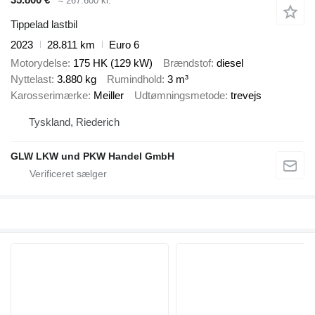
≈ 267.600 kr.
Tippelad lastbil
2023
28.811 km
Euro 6
Motorydelse
175 HK (129 kW)
Brændstof
diesel
Nyttelast
3.880 kg
Rumindhold
3 m³
Karosserimærke
Meiller
Udtømningsmetode
trevejs
Tyskland, Riederich
GLW LKW und PKW Handel GmbH