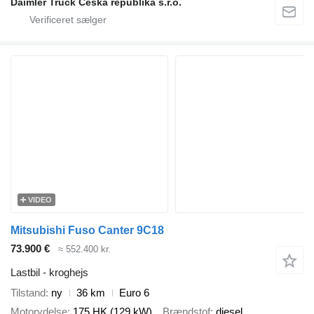
Daimler Truck Česká republika s.r.o.
VIDEO
Mitsubishi Fuso Canter 9C18
73.900 €
≈ 552.400 kr.
Lastbil - kroghejs
Tilstand
ny
36 km
Euro 6
Motorydelse
175 HK (129 kW)
Brændstof
diesel