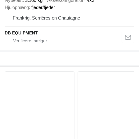
Nyttelast
3.100 kg
Akselkonfiguration
4x2
Hjulophæng
fjeder/fjeder
Frankrig, Serrières en Chautagne
DB EQUIPMENT