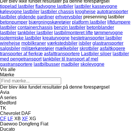
Der blev ikke fundet resultater på denne forespørgsel
tippelad lastbiler
fladvogne lastbiler
lastbiler kassevogne
kølevogne lastbiler
lastbiler chassis
kroghejse
autotransporter
lastbiler glidende gardiner
erhvervsbiler
presenning lastbiler
betonpumper
bjærgningskøretøjer
platform lastbiler
liftdumpere
lastbiler
containerchassis
benzin lastbiler
betonblander
lastbiler
tankbiler lastbiler
lastbilmonteret lifte
tømmervogne
isotermiske lastbiler
kreaturvogne
hestetransporter lastbiler
wirehejse
mobilkraner
værkstedsbiler
isbiler
glastransporter
salgsbiler
militærkøretøjer
mælkebiler
skrotbiler
asfaltkogere
transporter af fjerkræ
asfalttransportere
Lastbiler siloer
lastbiler
med pengetransport
tankbiler til transport af mel
gastransportere
lastbilbusser
madbiler
skolevogne
Vis alle
Mærke
Der blev ikke fundet resultater på denne forespørgsel
Avia
A series
Bedford
TK
Chevrolet
DAF
CF
LF
XB
XF
XG
Daewoo
Dongfeng
Fiat
Ducato