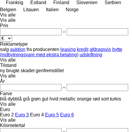
Frankrig
Estland
Finland
Slovenien
Serbien
Belgien
Litauen
Italien
Norge
Vis alle
Vis alle
Pris
–
Reklametype
salg
auktion
fra producenten
leasing
kredit
afdragsvis
bytte
(indbytningsvare med ekstra betaling)
udskiftning
Vis alle
Tilstand
ny
brugte
skadet
genfremstillet
Vis alle
År
–
Farve
blå
dybblå
grå
grøn
gul
hvid
metallic
orange
rød
sort
turkis
Vis alle
Euro
Euro 2
Euro 3
Euro 4
Euro 5
Euro 6
Vis alle
Kilometertal
–