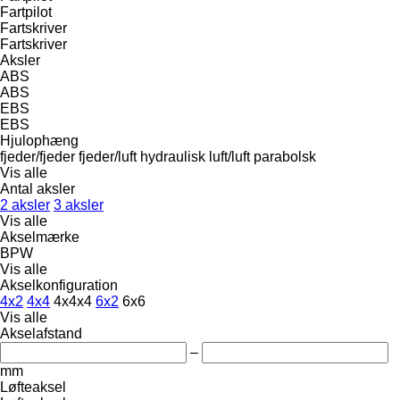
Fartpilot
Fartskriver
Fartskriver
Aksler
ABS
ABS
EBS
EBS
Hjulophæng
fjeder/fjeder
fjeder/luft
hydraulisk
luft/luft
parabolsk
Vis alle
Antal aksler
2 aksler
3 aksler
Vis alle
Akselmærke
BPW
Vis alle
Akselkonfiguration
4x2
4x4
4x4x4
6x2
6x6
Vis alle
Akselafstand
–
mm
Løfteaksel