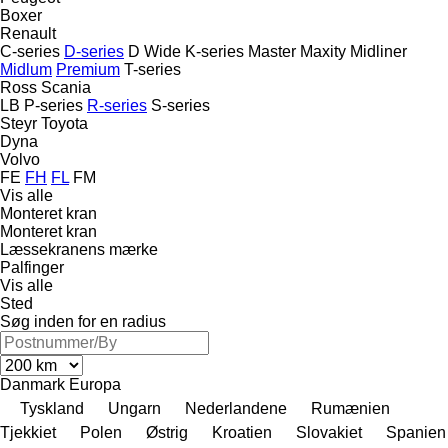
Boxer
Renault
C-series
D-series
D Wide
K-series
Master
Maxity
Midliner
Midlum
Premium
T-series
Ross
Scania
LB
P-series
R-series
S-series
Steyr
Toyota
Dyna
Volvo
FE
FH
FL
FM
Vis alle
Monteret kran
Monteret kran
Læssekranens mærke
Palfinger
Vis alle
Sted
Søg inden for en radius
Danmark
Europa
Tyskland
Ungarn
Nederlandene
Rumænien
Tjekkiet
Polen
Østrig
Kroatien
Slovakiet
Spanien