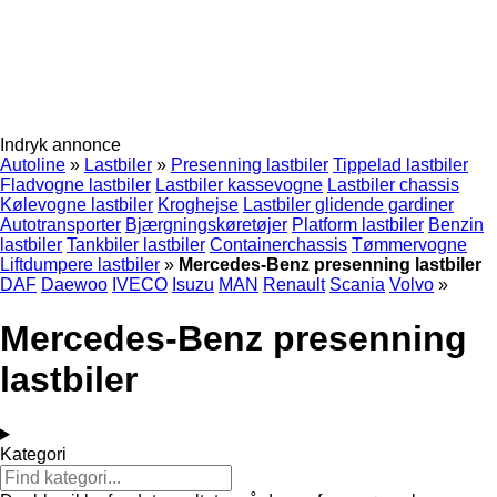
Indryk annonce
Autoline
»
Lastbiler
»
Presenning lastbiler
Tippelad lastbiler
Fladvogne lastbiler
Lastbiler kassevogne
Lastbiler chassis
Kølevogne lastbiler
Kroghejse
Lastbiler glidende gardiner
Autotransporter
Bjærgningskøretøjer
Platform lastbiler
Benzin
lastbiler
Tankbiler lastbiler
Containerchassis
Tømmervogne
Liftdumpere lastbiler
»
Mercedes-Benz presenning lastbiler
DAF
Daewoo
IVECO
Isuzu
MAN
Renault
Scania
Volvo
»
Mercedes-Benz presenning
lastbiler
Kategori