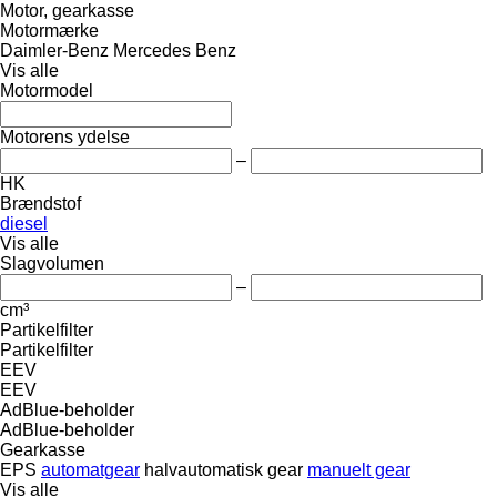
Motor, gearkasse
Motormærke
Daimler-Benz
Mercedes Benz
Vis alle
Motormodel
Motorens ydelse
–
HK
Brændstof
diesel
Vis alle
Slagvolumen
–
cm³
Partikelfilter
Partikelfilter
EEV
EEV
AdBlue-beholder
AdBlue-beholder
Gearkasse
EPS
automatgear
halvautomatisk gear
manuelt gear
Vis alle