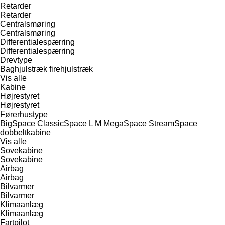
Retarder
Retarder
Centralsmøring
Centralsmøring
Differentialespærring
Differentialespærring
Drevtype
Baghjulstræk
firehjulstræk
Vis alle
Kabine
Højrestyret
Højrestyret
Førerhustype
BigSpace
ClassicSpace
L
M
MegaSpace
StreamSpace
dobbeltkabine
Vis alle
Sovekabine
Sovekabine
Airbag
Airbag
Bilvarmer
Bilvarmer
Klimaanlæg
Klimaanlæg
Fartpilot