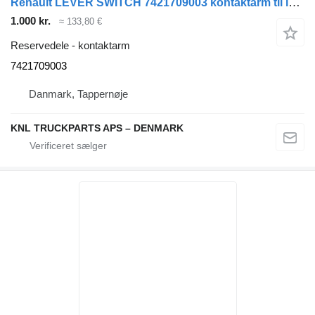
Renault LEVER SWITCH 7421709003 kontaktarm til lastbil
1.000 kr.
≈ 133,80 €
Reservedele - kontaktarm
7421709003
Danmark, Tappernøje
KNL TRUCKPARTS APS – DENMARK