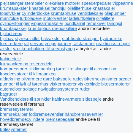
plejlstænger
stempeler
oliekølere
motorer
speederpedaler
vippearme
krumtapaksler
knastaksel tandhjul
oliefilterhuse
knastaksler
topstykker
cylinderblokke
krumtaphuse
ventildæksler
oliepumper
manifolde
turboladere
motorventiler
ladeluftkølere
olitefiltere
cylinderforinger
vippearmsaksler
bundkarret
remskiver
tandhjul
krumtapaksel
krumtaphus olieudskillere
andre motordele
hjulophæng
hjulnav
styrespindler
halvaksler
stabilisatorstænger
hydrauliske
forstærkere
rat
servostyringspumper
ratstammer
reaktionsstænger
aksler
væskebeholdere til servostyring
afbrydelse - andre
reservedele
kabinedele
klimaanlæg og reservedele
kompressorer til klimaanlæg
tørrefiltre
slanger til aircondition
kondensatorer til klimaanlæg
afdækning
bilvarmere
døre
bakspejle
rudeviskermekanismer
sæder
pumper til løft af førerhus
viskermotorer
viskerblade
blæsermotorer
autoradioer
soltage
navigationssystemer
ruder
bagruder
Vandbeholdere til sprinkler
kabinevarmere
sidespejle
andre
reservedele til førerhus
bremsesystemer
bremsekaliber
fodbremseventiler
håndbremseventiler
hovedbremsecylindere
bremsepedaler
andre dele til
bremsesystemet
kølesystemer