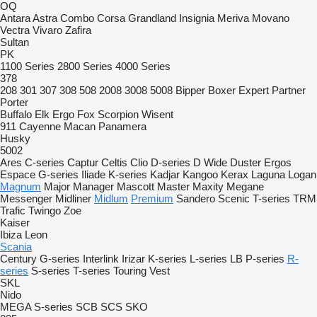
OQ
Antara
Astra
Combo
Corsa
Grandland
Insignia
Meriva
Movano
Vectra
Vivaro
Zafira
Sultan
PK
1100 Series
2800 Series
4000 Series
378
208
301
307
308
508
2008
3008
5008
Bipper
Boxer
Expert
Partner
Porter
Buffalo
Elk
Ergo
Fox
Scorpion
Wisent
911
Cayenne
Macan
Panamera
Husky
5002
Ares
C-series
Captur
Celtis
Clio
D-series
D Wide
Duster
Ergos
Espace
G-series
Iliade
K-series
Kadjar
Kangoo
Kerax
Laguna
Logan
Magnum
Major
Manager
Mascott
Master
Maxity
Megane
Messenger
Midliner
Midlum
Premium
Sandero
Scenic
T-series
TRM
Trafic
Twingo
Zoe
Kaiser
Ibiza
Leon
Scania
Century
G-series
Interlink
Irizar
K-series
L-series
LB
P-series
R-
series
S-series
T-series
Touring
Vest
SKL
Nido
MEGA
S-series
SCB
SCS
SKO