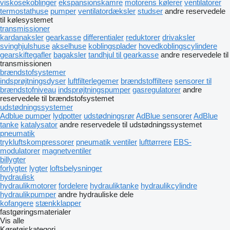
viskosekoblinger
ekspansionskamre
motorens kølerer
ventilatorer
termostathuse
pumper
ventilatordæksler
studser
andre reservedele
til kølesystemet
transmissioner
kardanaksler
gearkasse
differentialer
reduktorer
drivaksler
svinghjulshuse
akselhuse
koblingsplader
hovedkoblingscylindere
gearskiftegafler
bagaksler
tandhjul til gearkasse
andre reservedele til
transmissionen
brændstofsystemer
indsprøjtningsdyser
luftfilterlegemer
brændstoffiltere
sensorer til
brændstofniveau
indsprøjtningspumper
gasregulatorer
andre
reservedele til brændstofsystemet
udstødningssystemer
Adblue pumper
lydpotter
udstødningsrør
AdBlue sensorer
AdBlue
tanke
katalysator
andre reservedele til udstødningssystemet
pneumatik
trykluftskompressorer
pneumatik ventiler
lufttørrere
EBS-
modulatorer
magnetventiler
billygter
forlygter
lygter
loftsbelysninger
hydraulisk
hydraulikmotorer
fordelere
hydrauliktanke
hydraulikcylindre
hydraulikpumper
andre hydrauliske dele
kofangere
stænkklapper
fastgøringsmaterialer
Vis alle
Køretøjskategori