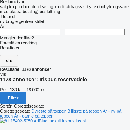
Reklametype
salg
fra producenten
leasing
kredit
afdragsvis
bytte (indbytningsvare
med ekstra betaling)
udskiftning
Tilstand
ny
brugte
genfremstillet
År
–
Mangler der filtre?
Foreslå en ændring
Resultater:
-
vis
Resultater:
1178 annoncer
Vis
1178 annoncer:
Irisbus reservedele
Pris:
130 kr. - 18.000 kr.
Filter
Sortér
:
Oprettelsesdato
Oprettelsesdato
Dyreste på toppen
Billigste på toppen
År - ny på
toppen
År - gamle på toppen