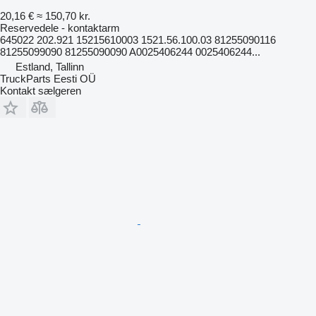
20,16 €
≈ 150,70 kr.
Reservedele - kontaktarm
645022 202.921 15215610003 1521.56.100.03 81255090116
81255099090 81255090090 A0025406244 0025406244...
Estland, Tallinn
TruckParts Eesti OÜ
Kontakt sælgeren