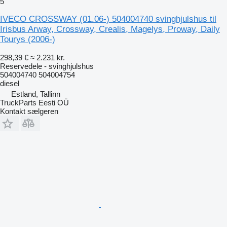
5
IVECO CROSSWAY (01.06-) 504004740 svinghjulshus til
Irisbus Arway, Crossway, Crealis, Magelys, Proway, Daily
Tourys (2006-)
298,39 €
≈ 2.231 kr.
Reservedele - svinghjulshus
504004740 504004754
diesel
Estland, Tallinn
TruckParts Eesti OÜ
Kontakt sælgeren