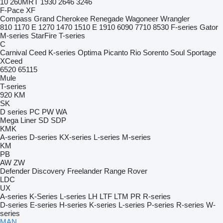
10
260MRT
1930
2646
3246
F-Pace
XF
Compass
Grand Cherokee
Renegade
Wagoneer
Wrangler
810
1170 E
1270
1470
1510 E
1910
6090
7710
8530
F-series
Gator
M-series
StarFire
T-series
C
Carnival
Ceed
K-series
Optima
Picanto
Rio
Sorento
Soul
Sportage
XCeed
6520
65115
Mule
T-series
920
KM
SK
D series
PC
PW
WA
Mega Liner
SD
SDP
KMK
A-series
D-series
KX-series
L-series
M-series
KM
PB
AW
ZW
Defender
Discovery
Freelander
Range Rover
LDC
UX
A-series
K-Series
L-series
LH
LTF
LTM
PR
R-series
D-series
E-series
H-series
K-series
L-series
P-series
R-series
W-
series
MAN