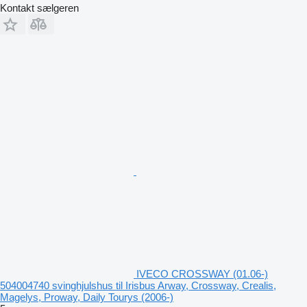
Kontakt sælgeren
IVECO CROSSWAY (01.06-)
504004740 svinghjulshus til Irisbus Arway, Crossway, Crealis,
Magelys, Proway, Daily Tourys (2006-)