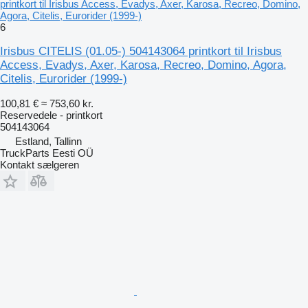
printkort til Irisbus Access, Evadys, Axer, Karosa, Recreo, Domino,
Agora, Citelis, Eurorider (1999-)
6
Irisbus CITELIS (01.05-) 504143064 printkort til Irisbus
Access, Evadys, Axer, Karosa, Recreo, Domino, Agora,
Citelis, Eurorider (1999-)
100,81 €
≈ 753,60 kr.
Reservedele - printkort
504143064
Estland, Tallinn
TruckParts Eesti OÜ
Kontakt sælgeren