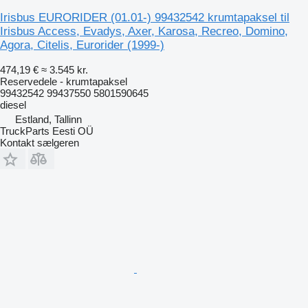
Irisbus EURORIDER (01.01-) 99432542 krumtapaksel til
Irisbus Access, Evadys, Axer, Karosa, Recreo, Domino,
Agora, Citelis, Eurorider (1999-)
474,19 €
≈ 3.545 kr.
Reservedele - krumtapaksel
99432542 99437550 5801590645
diesel
Estland, Tallinn
TruckParts Eesti OÜ
Kontakt sælgeren