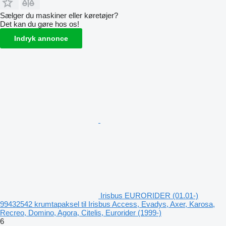
Sælger du maskiner eller køretøjer?
Det kan du gøre hos os!
Indryk annonce
Irisbus EURORIDER (01.01-)
99432542 krumtapaksel til Irisbus Access, Evadys, Axer, Karosa,
Recreo, Domino, Agora, Citelis, Eurorider (1999-)
6