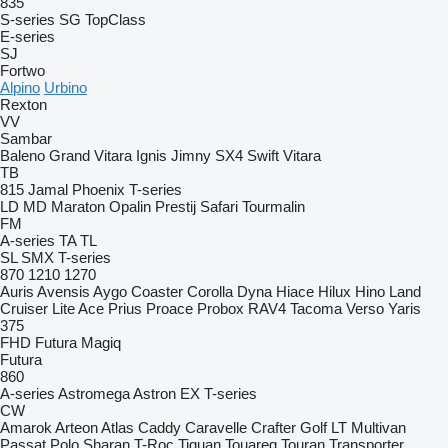
835
S-series
SG
TopClass
E-series
SJ
Fortwo
Alpino
Urbino
Rexton
VV
Sambar
Baleno
Grand Vitara
Ignis
Jimny
SX4
Swift
Vitara
TB
815
Jamal
Phoenix
T-series
LD
MD
Maraton
Opalin
Prestij
Safari
Tourmalin
FM
A-series
TA
TL
SL
SMX
T-series
870
1210
1270
Auris
Avensis
Aygo
Coaster
Corolla
Dyna
Hiace
Hilux
Hino
Land
Cruiser
Lite Ace
Prius
Proace
Probox
RAV4
Tacoma
Verso
Yaris
375
FHD
Futura
Magiq
Futura
860
A-series
Astromega
Astron
EX
T-series
CW
Amarok
Arteon
Atlas
Caddy
Caravelle
Crafter
Golf
LT
Multivan
Passat
Polo
Sharan
T-Roc
Tiguan
Touareg
Touran
Transporter