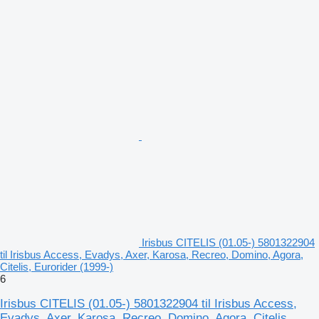
Irisbus CITELIS (01.05-) 5801322904
til Irisbus Access, Evadys, Axer, Karosa, Recreo, Domino, Agora,
Citelis, Eurorider (1999-)
6
Irisbus CITELIS (01.05-) 5801322904 til Irisbus Access,
Evadys, Axer, Karosa, Recreo, Domino, Agora, Citelis,