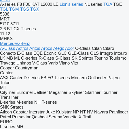
A-series
F8
F90
KAT
L2000
LE
Lion's series
NL series
TGA
TGE
TGL
TGM
TGS
TGX
5336
MRT
5710
5711
2
6
BT
CX
T-series
11
12
MHKS
Mercedes-Benz
A-Class
Actros
Antos
Arocs
Atego
Axor
C-Class
Citan
Citaro
Conecto
E-Class
EQE
Econic
GLC
GLE-Class
GLS
Integro
Intouro
LK
MB
ML
O-series
R-Class
S-Class
SK
Sprinter
Tourino
Tourismo
Travego
Unimog
V-Class
Vario
Viano
Vito
Cooper
Countryman
Canter
ASX
Canter
D-series
FB
FG
L-series
Montero
Outlander
Pajero
Triton
MT
Cityliner
Euroliner
Jetliner
Megaliner
Skyliner
Starliner
Tourliner
Transliner
L-series
M-series
NH
T-series
SNK
Stratos
Atleon
Cabstar
Interstar
Juke
Kubistar
NP
NT
NV
Navara
Pathfinder
Patrol
Primastar
Qashqai
Serena
Vanette
X-Trail
EURO
L-series
MH