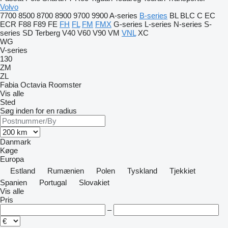
Volvo
7700
8500
8700
8900
9700
9900
A-series
B-series
BL
BLC
C
EC
ECR
F88
F89
FE
FH
FL
FM
FMX
G-series
L-series
N-series
S-
series
SD
Terberg
V40
V60
V90
VM
VNL
XC
WG
V-series
130
ZM
ZL
Fabia
Octavia
Roomster
Vis alle
Sted
Søg inden for en radius
Danmark
Køge
Europa
Estland
Rumænien
Polen
Tyskland
Tjekkiet
Spanien
Portugal
Slovakiet
Vis alle
Pris
–