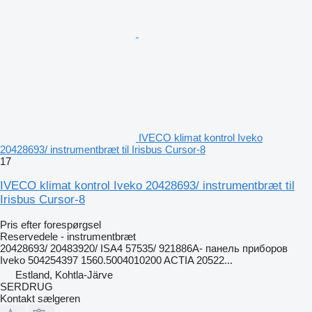
IVECO klimat kontrol Iveko
20428693/ instrumentbræt til Irisbus Cursor-8
17
IVECO klimat kontrol Iveko 20428693/ instrumentbræt til
Irisbus Cursor-8
Pris efter forespørgsel
Reservedele - instrumentbræt
20428693/ 20483920/ ISA4 57535/ 921886A- панель приборов
Iveko 504254397 1560.5004010200 ACTIA 20522...
Estland, Kohtla-Järve
SERDRUG
Kontakt sælgeren