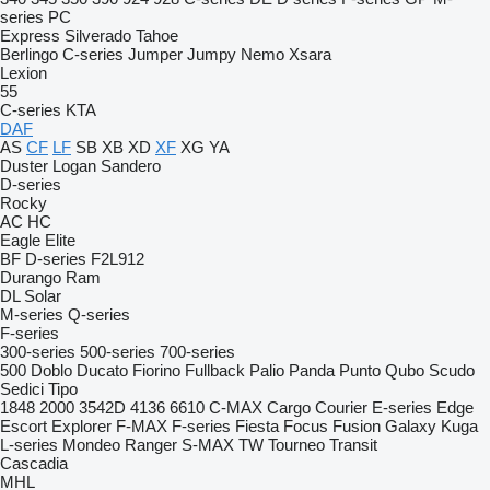
series
PC
Express
Silverado
Tahoe
Berlingo
C-series
Jumper
Jumpy
Nemo
Xsara
Lexion
55
C-series
KTA
DAF
AS
CF
LF
SB
XB
XD
XF
XG
YA
Duster
Logan
Sandero
D-series
Rocky
AC
HC
Eagle
Elite
BF
D-series
F2L912
Durango
Ram
DL
Solar
M-series
Q-series
F-series
300-series
500-series
700-series
500
Doblo
Ducato
Fiorino
Fullback
Palio
Panda
Punto
Qubo
Scudo
Sedici
Tipo
1848
2000
3542D
4136
6610
C-MAX
Cargo
Courier
E-series
Edge
Escort
Explorer
F-MAX
F-series
Fiesta
Focus
Fusion
Galaxy
Kuga
L-series
Mondeo
Ranger
S-MAX
TW
Tourneo
Transit
Cascadia
MHL