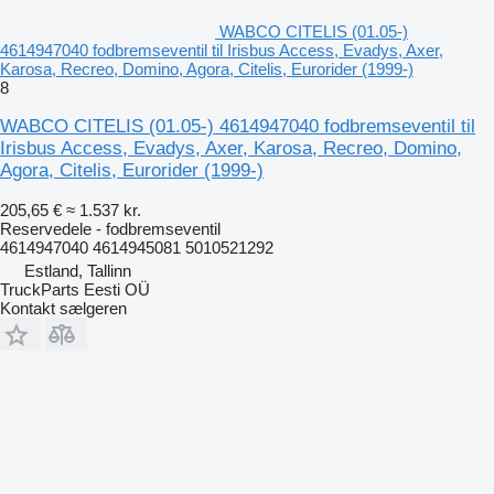
WABCO CITELIS (01.05-)
4614947040 fodbremseventil til Irisbus Access, Evadys, Axer,
Karosa, Recreo, Domino, Agora, Citelis, Eurorider (1999-)
8
WABCO CITELIS (01.05-) 4614947040 fodbremseventil til
Irisbus Access, Evadys, Axer, Karosa, Recreo, Domino,
Agora, Citelis, Eurorider (1999-)
205,65 €
≈ 1.537 kr.
Reservedele - fodbremseventil
4614947040 4614945081 5010521292
Estland, Tallinn
TruckParts Eesti OÜ
Kontakt sælgeren