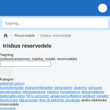
Reservedele
Irisbus reservedele
Irisbus reservedele
Søgning
(referencenummer, mærke, model, reservedele)
Kategori
elektrisk udstyr
kontrolenheder
instrumentbrætter
generatorer
skærme
sensorer
tændingslåse
sikringskasser
startere
kontaktarme
akkumulatorer
batteriafbrydere
NOx-sensorer
airbag-wickelfedere
printkort
signaler
fartskrivere
bilkameraer
drev til elektrisk skydedør
andre elektriske
reservedele
motordele