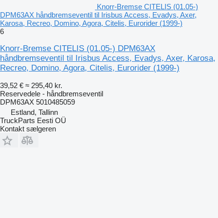
Knorr-Bremse CITELIS (01.05-)
DPM63AX håndbremseventil til Irisbus Access, Evadys, Axer,
Karosa, Recreo, Domino, Agora, Citelis, Eurorider (1999-)
6
Knorr-Bremse CITELIS (01.05-) DPM63AX
håndbremseventil til Irisbus Access, Evadys, Axer, Karosa,
Recreo, Domino, Agora, Citelis, Eurorider (1999-)
39,52 €
≈ 295,40 kr.
Reservedele - håndbremseventil
DPM63AX 5010485059
Estland, Tallinn
TruckParts Eesti OÜ
Kontakt sælgeren