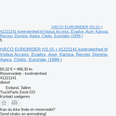
IVECO EURORIDER (01.01-)
41221141 kontrolenhed til Irisbus Access, Evadys, Axer, Karosa,
Recreo, Domino, Agora, Citelis, Eurorider (1999-)
5
IVECO EURORIDER (01.01-) 41221141 kontrolenhed til
Irisbus Access, Evadys, Axer, Karosa, Recreo, Domino,
Agora, Citelis, Eurorider (1999-)
65,32 €
≈ 488,30 kr.
Reservedele - kontrolenhed
41221141
diesel
Estland, Tallinn
TruckParts Eesti OÜ
Kontakt sælgeren
Kan du ikke finde en reservedel?
Send straks en anmodning!