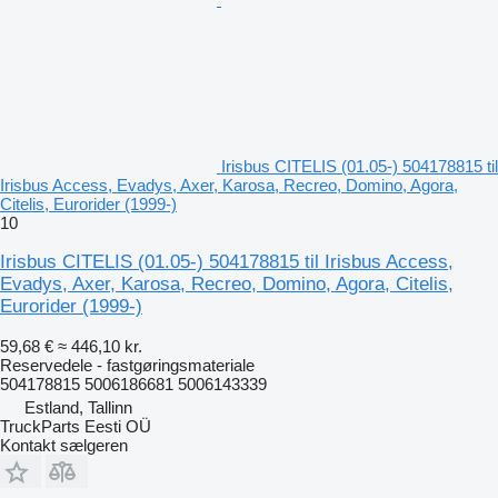
Irisbus CITELIS (01.05-) 504178815 til
Irisbus Access, Evadys, Axer, Karosa, Recreo, Domino, Agora,
Citelis, Eurorider (1999-)
10
Irisbus CITELIS (01.05-) 504178815 til Irisbus Access,
Evadys, Axer, Karosa, Recreo, Domino, Agora, Citelis,
Eurorider (1999-)
59,68 €
≈ 446,10 kr.
Reservedele - fastgøringsmateriale
504178815 5006186681 5006143339
Estland, Tallinn
TruckParts Eesti OÜ
Kontakt sælgeren