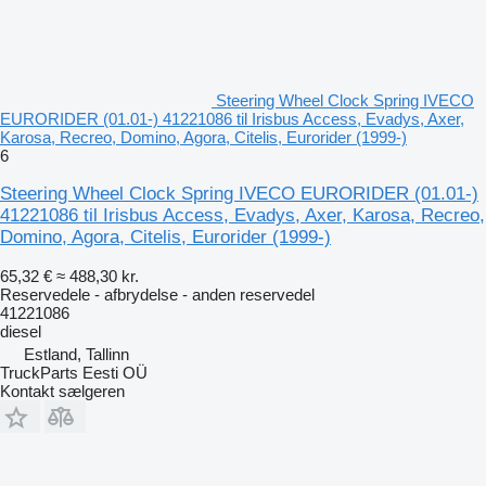
Steering Wheel Clock Spring IVECO
EURORIDER (01.01-) 41221086 til Irisbus Access, Evadys, Axer,
Karosa, Recreo, Domino, Agora, Citelis, Eurorider (1999-)
6
Steering Wheel Clock Spring IVECO EURORIDER (01.01-)
41221086 til Irisbus Access, Evadys, Axer, Karosa, Recreo,
Domino, Agora, Citelis, Eurorider (1999-)
65,32 €
≈ 488,30 kr.
Reservedele - afbrydelse - anden reservedel
41221086
diesel
Estland, Tallinn
TruckParts Eesti OÜ
Kontakt sælgeren