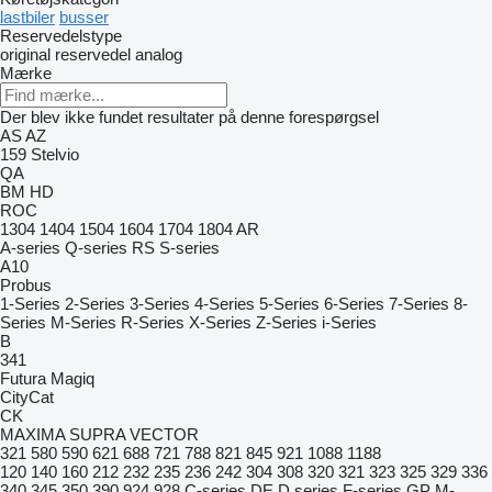
lastbiler
busser
Reservedelstype
original reservedel
analog
Mærke
Der blev ikke fundet resultater på denne forespørgsel
AS
AZ
159
Stelvio
QA
BM
HD
ROC
1304
1404
1504
1604
1704
1804
AR
A-series
Q-series
RS
S-series
A10
Probus
1-Series
2-Series
3-Series
4-Series
5-Series
6-Series
7-Series
8-
Series
M-Series
R-Series
X-Series
Z-Series
i-Series
B
341
Futura
Magiq
CityCat
CK
MAXIMA
SUPRA
VECTOR
321
580
590
621
688
721
788
821
845
921
1088
1188
120
140
160
212
232
235
236
242
304
308
320
321
323
325
329
336
340
345
350
390
924
928
C-series
DE
D series
F-series
GP
M-