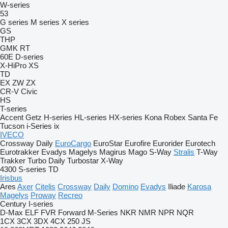
W-series
53
G series
M series
X series
GS
THP
GMK
RT
60E
D-series
X-HiPro
XS
TD
EX
ZW
ZX
CR-V
Civic
HS
T-series
Accent
Getz
H-series
HL-series
HX-series
Kona
Robex
Santa Fe
Tucson
i-Series
ix
IVECO
Crossway
Daily
EuroCargo
EuroStar
Eurofire
Eurorider
Eurotech
Eurotrakker
Evadys
Magelys
Magirus
Mago
S-Way
Stralis
T-Way
Trakker
Turbo Daily
Turbostar
X-Way
4300
S-series
TD
Irisbus
Ares
Axer
Citelis
Crossway
Daily
Domino
Evadys
Iliade
Karosa
Magelys
Proway
Recreo
Century
I-series
D-Max
ELF
FVR
Forward
M-Series
NKR
NMR
NPR
NQR
1CX
3CX
3DX
4CX
250
JS