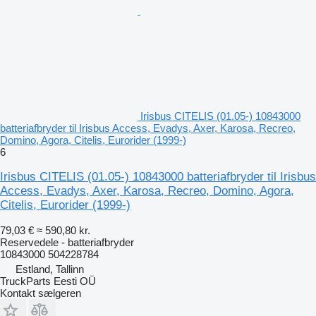
Irisbus CITELIS (01.05-) 10843000
batteriafbryder til Irisbus Access, Evadys, Axer, Karosa, Recreo,
Domino, Agora, Citelis, Eurorider (1999-)
6
Irisbus CITELIS (01.05-) 10843000 batteriafbryder til Irisbus
Access, Evadys, Axer, Karosa, Recreo, Domino, Agora,
Citelis, Eurorider (1999-)
79,03 €
≈ 590,80 kr.
Reservedele - batteriafbryder
10843000 504228784
Estland, Tallinn
TruckParts Eesti OÜ
Kontakt sælgeren