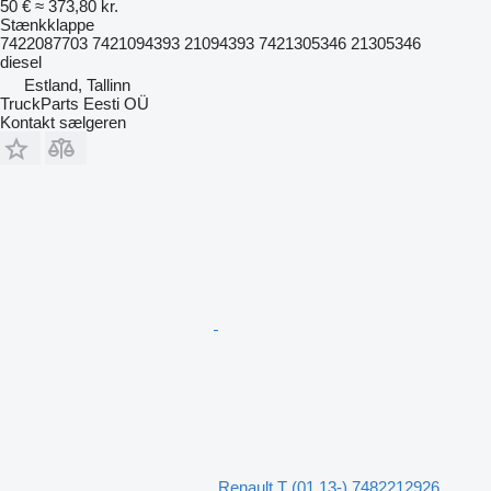
50 €
≈ 373,80 kr.
Stænkklappe
7422087703 7421094393 21094393 7421305346 21305346
diesel
Estland, Tallinn
TruckParts Eesti OÜ
Kontakt sælgeren
Renault T (01.13-) 7482212926