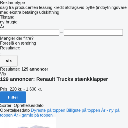
Reklametype
salg
fra producenten
leasing
kredit
afdragsvis
bytte (indbytningsvare
med ekstra betaling)
udskiftning
Tilstand
ny
brugte
År
–
Mangler der filtre?
Foreslå en ændring
Resultater:
-
vis
Resultater:
129 annoncer
Vis
129 annoncer:
Renault Trucks stænkklapper
Pris:
220 kr. - 1.600 kr.
Filter
Sortér
:
Oprettelsesdato
Oprettelsesdato
Dyreste på toppen
Billigste på toppen
År - ny på
toppen
År - gamle på toppen