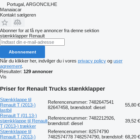
Portugal, ARGONCILHE
Manaiacar
Kontakt sælgeren
Abonner for at få nye annoncer fra denne sektion
stænkklapper
Renault
Abonnement
Når du klikker her, indvilger du i vores
privacy policy
og
user
agreement
.
Resultater:
129 annoncer
Vis
Priser for Renault Trucks stænkklapper
Stænkklappe til
Referencenummer: 7482647541
Renault T (2013-)
55,80 €
82647458, brændstof: diesel
lastbil
Renault T (01.13-)
Referencenummer: 7482212926,
stænkklappe til Renault
39,52 €
brændstof: diesel
T (2013-) trækker
Stænkklappe til
Referencenummer: 82574790
Renault T (2013-)
7482574778 7482574790, brændstof:
68,20 €