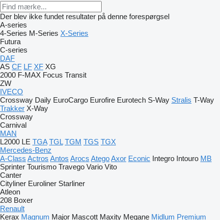
Der blev ikke fundet resultater på denne forespørgsel
A-series
4-Series
M-Series
X-Series
Futura
C-series
DAF
AS
CF
LF
XF
XG
2000
F-MAX
Focus
Transit
ZW
IVECO
Crossway
Daily
EuroCargo
Eurofire
Eurotech
S-Way
Stralis
T-Way
Trakker
X-Way
Crossway
Carnival
MAN
L2000
LE
TGA
TGL
TGM
TGS
TGX
Mercedes-Benz
A-Class
Actros
Antos
Arocs
Atego
Axor
Econic
Integro
Intouro
MB
Sprinter
Tourismo
Travego
Vario
Vito
Canter
Cityliner
Euroliner
Starliner
Atleon
208
Boxer
Renault
Kerax
Magnum
Major
Mascott
Maxity
Megane
Midlum
Premium