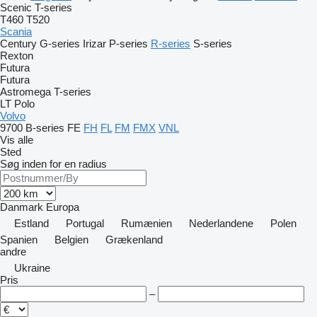
Scenic
T-series
T460
T520
Scania
Century
G-series
Irizar
P-series
R-series
S-series
Rexton
Futura
Futura
Astromega
T-series
LT
Polo
Volvo
9700
B-series
FE
FH
FL
FM
FMX
VNL
Vis alle
Sted
Søg inden for en radius
Danmark
Europa
Estland
Portugal
Rumænien
Nederlandene
Polen
Spanien
Belgien
Grækenland
andre
Ukraine
Pris
–