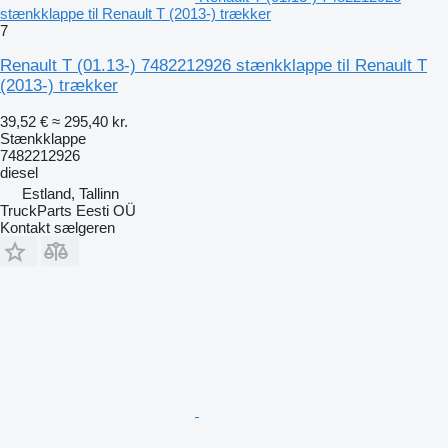
stænkklappe til Renault T (2013-) trækker
7
Renault T (01.13-) 7482212926 stænkklappe til Renault T
(2013-) trækker
39,52 €
≈ 295,40 kr.
Stænkklappe
7482212926
diesel
Estland, Tallinn
TruckParts Eesti OÜ
Kontakt sælgeren