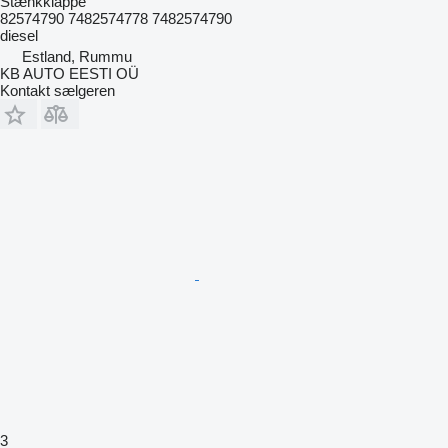
Stænkklappe
82574790 7482574778 7482574790
diesel
Estland, Rummu
KB AUTO EESTI OÜ
Kontakt sælgeren
3