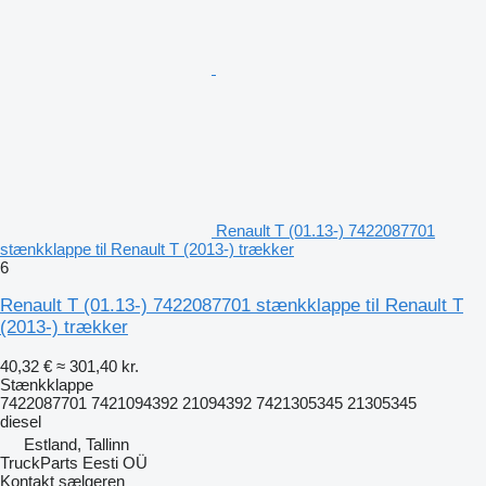
Renault T (01.13-) 7422087701
stænkklappe til Renault T (2013-) trækker
6
Renault T (01.13-) 7422087701 stænkklappe til Renault T
(2013-) trækker
40,32 €
≈ 301,40 kr.
Stænkklappe
7422087701 7421094392 21094392 7421305345 21305345
diesel
Estland, Tallinn
TruckParts Eesti OÜ
Kontakt sælgeren