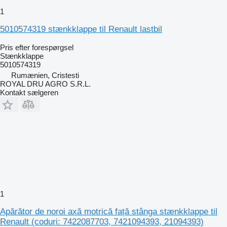
1
5010574319 stænkklappe til Renault lastbil
Pris efter forespørgsel
Stænkklappe
5010574319
Rumænien, Cristesti
ROYAL DRU AGRO S.R.L.
Kontakt sælgeren
1
Apărător de noroi axă motrică față stânga stænkklappe til
Renault (coduri: 7422087703, 7421094393, 21094393)