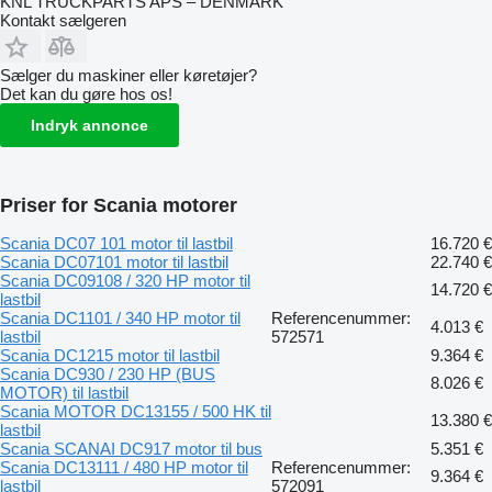
KNL TRUCKPARTS APS – DENMARK
Kontakt sælgeren
Sælger du maskiner eller køretøjer?
Det kan du gøre hos os!
Indryk annonce
Priser for Scania motorer
Scania DC07 101 motor til lastbil
16.720 €
Scania DC07101 motor til lastbil
22.740 €
Scania DC09108 / 320 HP motor til
14.720 €
lastbil
Scania DC1101 / 340 HP motor til
Referencenummer:
4.013 €
lastbil
572571
Scania DC1215 motor til lastbil
9.364 €
Scania DC930 / 230 HP (BUS
8.026 €
MOTOR) til lastbil
Scania MOTOR DC13155 / 500 HK til
13.380 €
lastbil
Scania SCANAI DC917 motor til bus
5.351 €
Scania DC13111 / 480 HP motor til
Referencenummer:
9.364 €
lastbil
572091