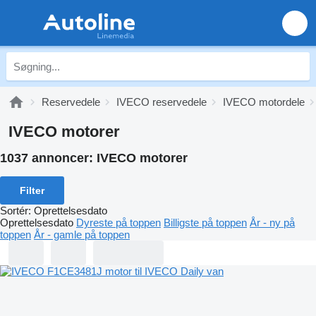
Reservedele
IVECO reservedele
IVECO motordele
IVECO motorer
1037 annoncer:
IVECO motorer
Filter
Sortér
:
Oprettelsesdato
Oprettelsesdato
Dyreste på toppen
Billigste på toppen
År - ny på
toppen
År - gamle på toppen