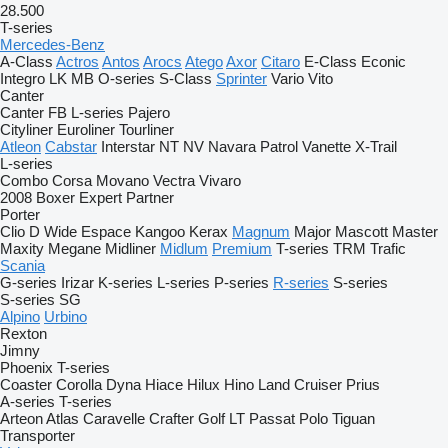
28.500
T-series
Mercedes-Benz
A-Class
Actros
Antos
Arocs
Atego
Axor
Citaro
E-Class
Econic
Integro
LK
MB
O-series
S-Class
Sprinter
Vario
Vito
Canter
Canter
FB
L-series
Pajero
Cityliner
Euroliner
Tourliner
Atleon
Cabstar
Interstar
NT
NV
Navara
Patrol
Vanette
X-Trail
L-series
Combo
Corsa
Movano
Vectra
Vivaro
2008
Boxer
Expert
Partner
Porter
Clio
D Wide
Espace
Kangoo
Kerax
Magnum
Major
Mascott
Master
Maxity
Megane
Midliner
Midlum
Premium
T-series
TRM
Trafic
Scania
G-series
Irizar
K-series
L-series
P-series
R-series
S-series
S-series
SG
Alpino
Urbino
Rexton
Jimny
Phoenix
T-series
Coaster
Corolla
Dyna
Hiace
Hilux
Hino
Land Cruiser
Prius
A-series
T-series
Arteon
Atlas
Caravelle
Crafter
Golf
LT
Passat
Polo
Tiguan
Transporter