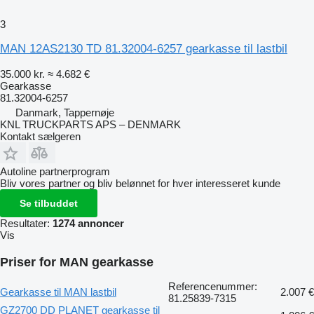
3
MAN 12AS2130 TD 81.32004-6257 gearkasse til lastbil
35.000 kr.
≈ 4.682 €
Gearkasse
81.32004-6257
Danmark, Tappernøje
KNL TRUCKPARTS APS – DENMARK
Kontakt sælgeren
Autoline partnerprogram
Bliv vores partner og bliv belønnet for hver interesseret kunde
Se tilbuddet
Resultater:
1274 annoncer
Vis
Priser for MAN gearkasse
Referencenummer:
Gearkasse til MAN lastbil
2.007 €
81.25839-7315
GZ2700 DD PLANET gearkasse til