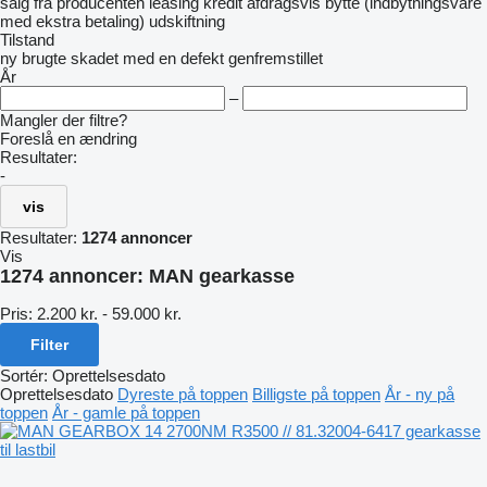
salg
fra producenten
leasing
kredit
afdragsvis
bytte (indbytningsvare
med ekstra betaling)
udskiftning
Tilstand
ny
brugte
skadet
med en defekt
genfremstillet
År
–
Mangler der filtre?
Foreslå en ændring
Resultater:
-
vis
Resultater:
1274 annoncer
Vis
1274 annoncer:
MAN gearkasse
Pris:
2.200 kr. - 59.000 kr.
Filter
Sortér
:
Oprettelsesdato
Oprettelsesdato
Dyreste på toppen
Billigste på toppen
År - ny på
toppen
År - gamle på toppen