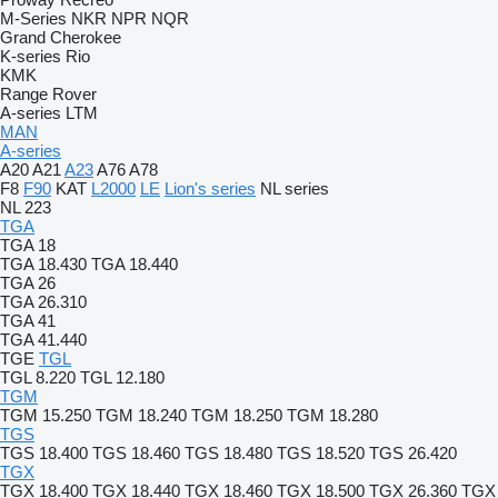
M-Series
NKR
NPR
NQR
Grand Cherokee
K-series
Rio
KMK
Range Rover
A-series
LTM
MAN
A-series
A20
A21
A23
A76
A78
F8
F90
KAT
L2000
LE
Lion's series
NL series
NL 223
TGA
TGA 18
TGA 18.430
TGA 18.440
TGA 26
TGA 26.310
TGA 41
TGA 41.440
TGE
TGL
TGL 8.220
TGL 12.180
TGM
TGM 15.250
TGM 18.240
TGM 18.250
TGM 18.280
TGS
TGS 18.400
TGS 18.460
TGS 18.480
TGS 18.520
TGS 26.420
TGX
TGX 18.400
TGX 18.440
TGX 18.460
TGX 18.500
TGX 26.360
TGX