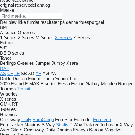
original reservedel
analog
Mærke
Der blev ikke fundet resultater på denne forespørgsel
BM
A-series
Q-series
1-Series
2-Series
M-Series
X-Series
Z-Series
Futura
580
DE
D series
Tahoe
Berlingo
C-series
Jumper
Jumpy
Xsara
DAF
AS
CF
LF
SB
XD
XF
XG
YA
Doblo
Ducato
Fiorino
Punto
Scudo
Tipo
2000
Escort
F-MAX
F-series
Fiesta
Fusion
Galaxy
Mondeo
Ranger
Tourneo
Transit
W-series
X series
GMK
RT
T-series
H-series
Crossway
Daily
EuroCargo
EuroStar
Eurorider
Eurotech
Eurotrakker
Magirus
S-Way
Stralis
T-Way
Trakker
Turbostar
X-Way
Axer
Citelis
Crossway
Daily
Domino
Evadys
Karosa
Magelys
Proway
Recreo