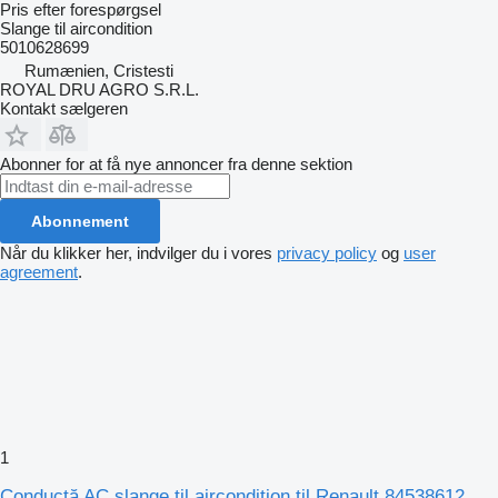
Pris efter forespørgsel
Slange til aircondition
5010628699
Rumænien, Cristesti
ROYAL DRU AGRO S.R.L.
Kontakt sælgeren
Abonner for at få nye annoncer fra denne sektion
Abonnement
Når du klikker her, indvilger du i vores
privacy policy
og
user
agreement
.
1
Conductă AC slange til aircondition til Renault 84538612