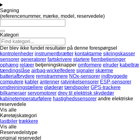
Søgning
(referencenummer, mærke, model, reservedele)
Kategori
Der blev ikke fundet resultater på denne forespørgsel
kontrolenheder
instrumentbrætter
kontaktarme
sikringskasser
sensorer
generatorer
fartskrivere
startere
fjernbetjeninger
ophæng
relæer
betjeningsknapper
omformere
elruder
kabeltræ
tændingslåse
airbag-wickelfedere
signaler
skærme
batteriafbrydere
remstrammere
NOx-sensorer
indbyggede
computere
kabler
antenner
ratvinkelsensorer
ESP-sensorer
omdrejningstællere
gløderør
tændspoler
GPS-trackere
bilkameraer
servomotorer
drev til elektrisk skydedør
kabinetemperaturfølere
hastighedssensorer
andre elektriske
reservedele
Vis alle
Køretøjskategori
lastbiler
trækkere
Vis alle
Reservedelstype
original reservedel