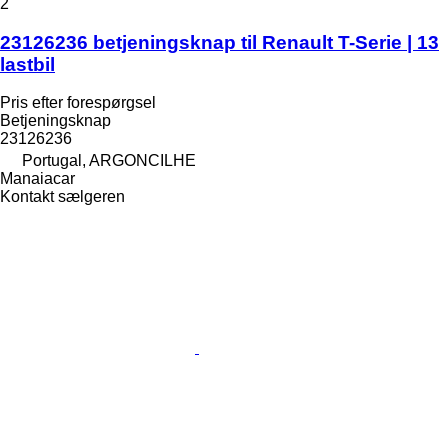
2
23126236 betjeningsknap til Renault T-Serie | 13
lastbil
Pris efter forespørgsel
Betjeningsknap
23126236
Portugal, ARGONCILHE
Manaiacar
Kontakt sælgeren