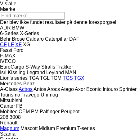
Vis alle
Mærke
Der blev ikke fundet resultater på denne forespørgsel
ADR
BMW
6-Series
X-Series
Behr
Brose
Caldaro
Caterpillar
DAF
CF
LF
XF
XG
Fassi
Ford
F-MAX
IVECO
EuroCargo
S-Way
Stralis
Trakker
Isri
Kissling
Legrand
Leyland
MAN
Lion's series
TGA
TGL
TGM
TGS
TGX
Mercedes-Benz
A-Class
Actros
Antos
Arocs
Atego
Axor
Econic
Intouro
Sprinter
Tourismo
Travego
Unimog
Mitsubishi
Canter
FB
Mobitec
OEM
PM
Palfinger
Peugeot
208
3008
Renault
Magnum
Mascott
Midlum
Premium
T-series
Scania