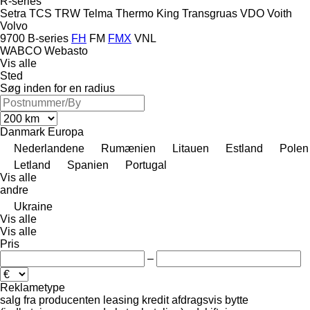
R-series
Setra
TCS
TRW
Telma
Thermo King
Transgruas
VDO
Voith
Volvo
9700
B-series
FH
FM
FMX
VNL
WABCO
Webasto
Vis alle
Sted
Søg inden for en radius
Danmark
Europa
Nederlandene
Rumænien
Litauen
Estland
Polen
Letland
Spanien
Portugal
Vis alle
andre
Ukraine
Vis alle
Vis alle
Pris
–
Reklametype
salg
fra producenten
leasing
kredit
afdragsvis
bytte