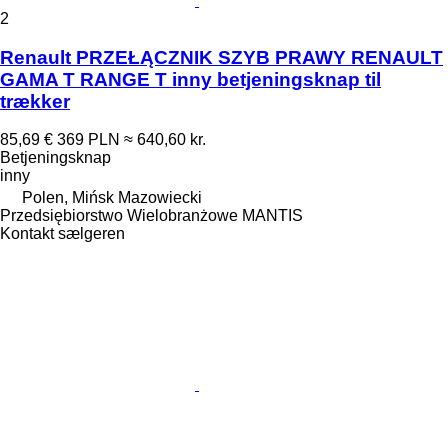
2
Renault PRZEŁĄCZNIK SZYB PRAWY RENAULT
GAMA T RANGE T inny betjeningsknap til
trækker
85,69 €
369 PLN
≈ 640,60 kr.
Betjeningsknap
inny
Polen, Mińsk Mazowiecki
Przedsiębiorstwo Wielobranżowe MANTIS
Kontakt sælgeren