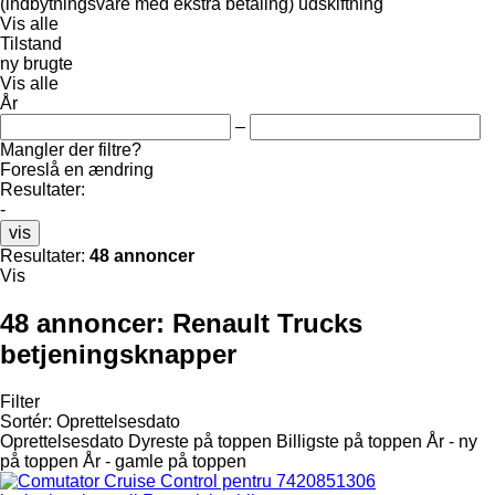
(indbytningsvare med ekstra betaling)
udskiftning
Vis alle
Tilstand
ny
brugte
Vis alle
År
–
Mangler der filtre?
Foreslå en ændring
Resultater:
-
vis
Resultater:
48 annoncer
Vis
48 annoncer:
Renault Trucks
betjeningsknapper
Filter
Sortér
:
Oprettelsesdato
Oprettelsesdato
Dyreste på toppen
Billigste på toppen
År - ny
på toppen
År - gamle på toppen