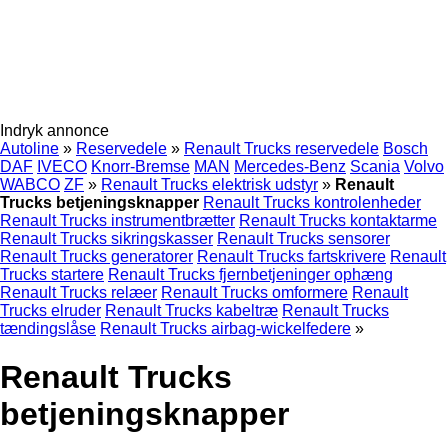
Indryk annonce
Autoline
»
Reservedele
»
Renault Trucks reservedele
Bosch
DAF
IVECO
Knorr-Bremse
MAN
Mercedes-Benz
Scania
Volvo
WABCO
ZF
»
Renault Trucks elektrisk udstyr
»
Renault
Trucks betjeningsknapper
Renault Trucks kontrolenheder
Renault Trucks instrumentbrætter
Renault Trucks kontaktarme
Renault Trucks sikringskasser
Renault Trucks sensorer
Renault Trucks generatorer
Renault Trucks fartskrivere
Renault
Trucks startere
Renault Trucks fjernbetjeninger ophæng
Renault Trucks relæer
Renault Trucks omformere
Renault
Trucks elruder
Renault Trucks kabeltræ
Renault Trucks
tændingslåse
Renault Trucks airbag-wickelfedere
»
Renault Trucks
betjeningsknapper