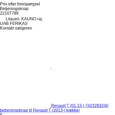
Pris efter forespørgsel
Betjeningsknap
22107789
Litauen, KAUNO raj.
UAB FERIKAS
Kontakt sælgeren
Renault T (01.13-) 7423283240
betjeningsknap til Renault T (2013-) trækker
5