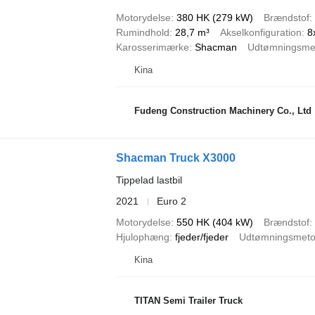
Motorydelse
380 HK (279 kW)
Brændstof
Rumindhold
28,7 m³
Akselkonfiguration
8
Karosserimærke
Shacman
Udtømningsme
Kina
Fudeng Construction Machinery Co., Ltd
Shacman Truck X3000
Tippelad lastbil
2021
Euro 2
Motorydelse
550 HK (404 kW)
Brændstof
Hjulophæng
fjeder/fjeder
Udtømningsmet
Kina
TITAN Semi Trailer Truck