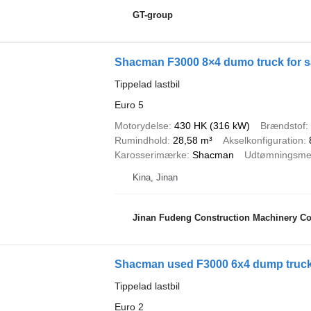
GT-group
Shacman F3000 8×4 dumo truck for s
Tippelad lastbil
Euro 5
Motorydelse
430 HK (316 kW)
Brændstof
Rumindhold
28,58 m³
Akselkonfiguration
Karosserimærke
Shacman
Udtømningsme
Kina, Jinan
Jinan Fudeng Construction Machinery Co.
Shacman used F3000 6x4 dump truc
Tippelad lastbil
Euro 2