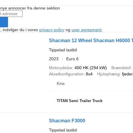
å nye annoncer fra denne sektion
, indvilger du i vores
privacy policy
og
user agreement
.
Shacman 12 Wheel Shacman H6000 T
Tippelad lastbil
2023
Euro 6
Motorydelse
400 HK (294 kW)
Brændstof
Akselkonfiguration
8x4
Hjulophæng
fjeder
Kina
TITAN Semi Trailer Truck
Shacman F3000
Tippelad lastbil