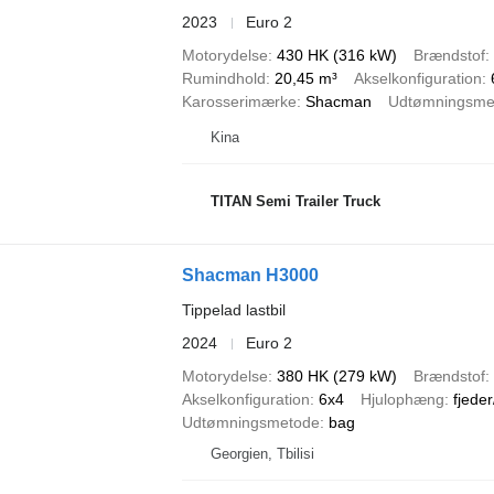
2023
Euro 2
Motorydelse
430 HK (316 kW)
Brændstof
Rumindhold
20,45 m³
Akselkonfiguration
Karosserimærke
Shacman
Udtømningsme
Kina
TITAN Semi Trailer Truck
Shacman H3000
Tippelad lastbil
2024
Euro 2
Motorydelse
380 HK (279 kW)
Brændstof
Akselkonfiguration
6x4
Hjulophæng
fjeder
Udtømningsmetode
bag
Georgien, Tbilisi