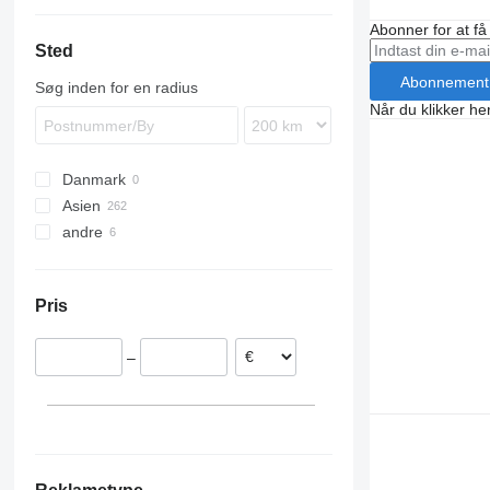
Premium
N-series
Abonner for at f
T-series
S-series
Sted
Terberg
Abonnement
Søg inden for en radius
VM
Når du klikker her
Danmark
Asien
andre
Kina
Georgien
Ukraine
Marokko
Pris
–