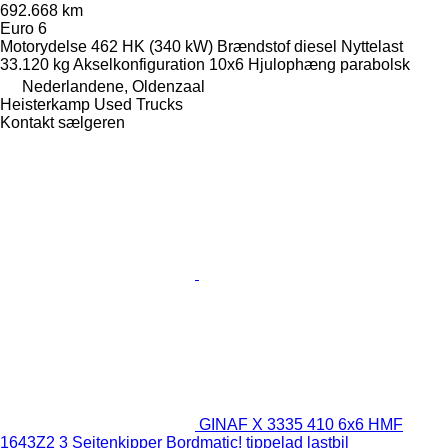
692.668 km
Euro 6
Motorydelse
462 HK (340 kW)
Brændstof
diesel
Nyttelast
33.120 kg
Akselkonfiguration
10x6
Hjulophæng
parabolsk
Nederlandene, Oldenzaal
Heisterkamp Used Trucks
Kontakt sælgeren
GINAF X 3335 410 6x6 HMF
1643Z2 3 Seitenkipper Bordmatic! tippelad lastbil