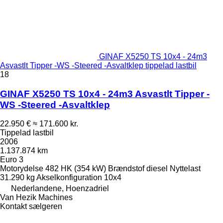
GINAF X5250 TS 10x4 - 24m3
Asvastlt Tipper -WS -Steered -Asvaltklep tippelad lastbil
18
GINAF X5250 TS 10x4 - 24m3 Asvastlt Tipper -
WS -Steered -Asvaltklep
22.950 €
≈ 171.600 kr.
Tippelad lastbil
2006
1.137.874 km
Euro 3
Motorydelse
482 HK (354 kW)
Brændstof
diesel
Nyttelast
31.290 kg
Akselkonfiguration
10x4
Nederlandene, Hoenzadriel
Van Hezik Machines
Kontakt sælgeren