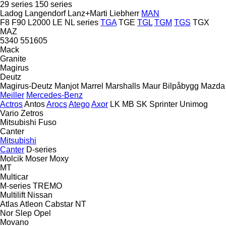
29 series
150 series
Ladog
Langendorf
Lanz+Marti
Liebherr
MAN
F8
F90
L2000
LE
NL series
TGA
TGE
TGL
TGM
TGS
TGX
MAZ
5340
551605
Mack
Granite
Magirus
Deutz
Magirus-Deutz
Manjot
Marrel
Marshalls
Maur Bilpåbygg
Mazda
Meiller
Mercedes-Benz
Actros
Antos
Arocs
Atego
Axor
LK
MB
SK
Sprinter
Unimog
Vario
Zetros
Mitsubishi Fuso
Canter
Mitsubishi
Canter
D-series
Molcik
Moser
Moxy
MT
Multicar
M-series
TREMO
Multilift
Nissan
Atlas
Atleon
Cabstar
NT
Nor Slep
Opel
Movano