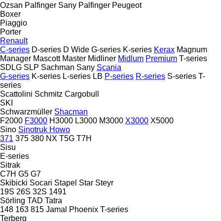
Ozsan
Palfinger Sany
Palfinger
Peugeot
Boxer
Piaggio
Porter
Renault
C-series
D-series
D Wide
G-series
K-series
Kerax
Magnum
Manager
Mascott
Master
Midliner
Midlum
Premium
T-series
SDLG
SLP
Sachman
Sany
Scania
G-series
K-series
L-series
LB
P-series
R-series
S-series
T-
series
Scattolini
Schmitz Cargobull
SKI
Schwarzmüller
Shacman
F2000
F3000
H3000
L3000
M3000
X3000
X5000
Sino
Sinotruk Howo
371
375
380
NX
T5G
T7H
Sisu
E-series
Sitrak
C7H
G5
G7
Skibicki
Socari
Stapel
Star
Steyr
19S
26S
32S
1491
Sörling
TAD
Tatra
148
163
815
Jamal
Phoenix
T-series
Terberg