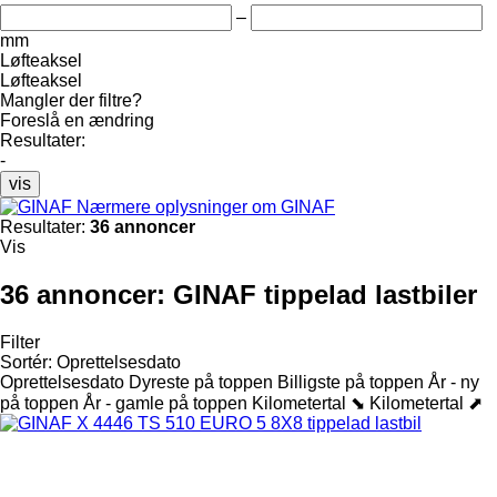
–
mm
Løfteaksel
Løfteaksel
Mangler der filtre?
Foreslå en ændring
Resultater:
-
vis
Nærmere oplysninger om GINAF
Resultater:
36 annoncer
Vis
36 annoncer:
GINAF tippelad lastbiler
Filter
Sortér
:
Oprettelsesdato
Oprettelsesdato
Dyreste på toppen
Billigste på toppen
År - ny
på toppen
År - gamle på toppen
Kilometertal ⬊
Kilometertal ⬈