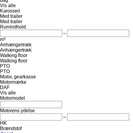
bag
Vis alle
Karosseri
Med trailer
Med trailer
Rumindhold
–
m³
Anhængertræk
Anhængertræk
Walking floor
Walking floor
PTO
PTO
Motor, gearkasse
Motormærke
DAF
Vis alle
Motormodel
Motorens ydelse
–
HK
Brændstof