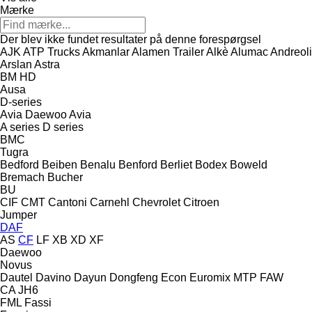
Mærke
Der blev ikke fundet resultater på denne forespørgsel
AJK
ATP Trucks
Akmanlar
Alamen Trailer
Alkè
Alumac
Andreoli
Arslan
Astra
BM
HD
Ausa
D-series
Avia Daewoo
Avia
A series
D series
BMC
Tugra
Bedford
Beiben
Benalu
Benford
Berliet
Bodex
Boweld
Bremach
Bucher
BU
CIF
CMT
Cantoni
Carnehl
Chevrolet
Citroen
Jumper
DAF
AS
CF
LF
XB
XD
XF
Daewoo
Novus
Dautel
Davino
Dayun
Dongfeng
Econ
Euromix MTP
FAW
CA
JH6
FML
Fassi