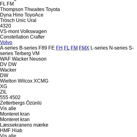
FL
FM
Thompson
Thwaites
Toyota
Dyna
Hino
ToyoAce
Trösch
Unic
Ural
4320
VS-mont
Volkswagen
Constellation
Crafter
Volvo
A-series
B-series
F89
FE
FH
FL
FM
FMX
L-series
N-series
S-
series
Terberg
VM
WAF
Wacker Neuson
DV
DW
Wacker
DW
Wielton
Wilcox
XCMG
XG
ZIL
555
4502
Zetterbergs
Özünlü
Vis alle
Monteret kran
Monteret kran
Læssekranens mærke
HMF
Hiab
Vis alle