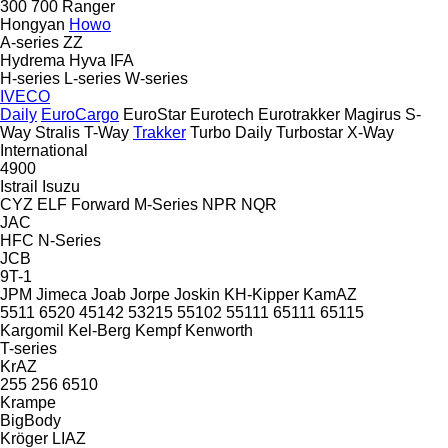
300
700
Ranger
Hongyan
Howo
A-series
ZZ
Hydrema
Hyva
IFA
H-series
L-series
W-series
IVECO
Daily
EuroCargo
EuroStar
Eurotech
Eurotrakker
Magirus
S-
Way
Stralis
T-Way
Trakker
Turbo Daily
Turbostar
X-Way
International
4900
Istrail
Isuzu
CYZ
ELF
Forward
M-Series
NPR
NQR
JAC
HFC
N-Series
JCB
9T-1
JPM
Jimeca
Joab
Jorpe
Joskin
KH-Kipper
KamAZ
5511
6520
45142
53215
55102
55111
65111
65115
Kargomil
Kel-Berg
Kempf
Kenworth
T-series
KrAZ
255
256
6510
Krampe
BigBody
Kröger
LIAZ