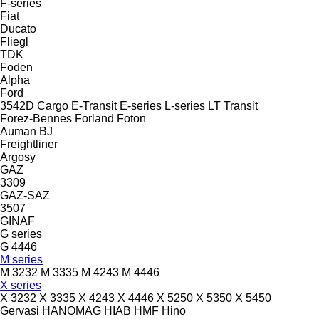
F-series
Fiat
Ducato
Fliegl
TDK
Foden
Alpha
Ford
3542D
Cargo
E-Transit
E-series
L-series
LT
Transit
Forez-Bennes
Forland
Foton
Auman
BJ
Freightliner
Argosy
GAZ
3309
GAZ-SAZ
3507
GINAF
G series
G 4446
M series
M 3232
M 3335
M 4243
M 4446
X series
X 3232
X 3335
X 4243
X 4446
X 5250
X 5350
X 5450
Gervasi
HANOMAG
HIAB
HMF
Hino