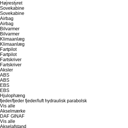
Højrestyret
Sovekabine
Sovekabine
Airbag
Airbag
Bilvarmer
Bilvarmer
Klimaanlæg
Klimaanlæg
Fartpilot
Fartpilot
Fartskriver
Fartskriver
Aksler
ABS
ABS
EBS
EBS
Hjulophæng
fjeder/fjeder
fjeder/luft
hydraulisk
parabolsk
Vis alle
Akselmærke
DAF
GINAF
Vis alle
Akselafstand