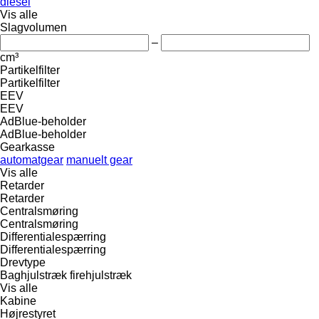
diesel
Vis alle
Slagvolumen
–
cm³
Partikelfilter
Partikelfilter
EEV
EEV
AdBlue-beholder
AdBlue-beholder
Gearkasse
automatgear
manuelt gear
Vis alle
Retarder
Retarder
Centralsmøring
Centralsmøring
Differentialespærring
Differentialespærring
Drevtype
Baghjulstræk
firehjulstræk
Vis alle
Kabine
Højrestyret