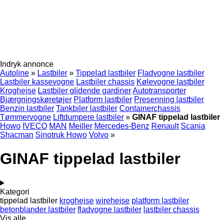
Indryk annonce
Autoline
»
Lastbiler
»
Tippelad lastbiler
Fladvogne lastbiler
Lastbiler kassevogne
Lastbiler chassis
Kølevogne lastbiler
Kroghejse
Lastbiler glidende gardiner
Autotransporter
Bjærgningskøretøjer
Platform lastbiler
Presenning lastbiler
Benzin lastbiler
Tankbiler lastbiler
Containerchassis
Tømmervogne
Liftdumpere lastbiler
»
GINAF tippelad lastbiler
Howo
IVECO
MAN
Meiller
Mercedes-Benz
Renault
Scania
Shacman
Sinotruk Howo
Volvo
»
GINAF tippelad lastbiler
Kategori
tippelad lastbiler
kroghejse
wirehejse
platform lastbiler
betonblander lastbiler
fladvogne lastbiler
lastbiler chassis
Vis alle