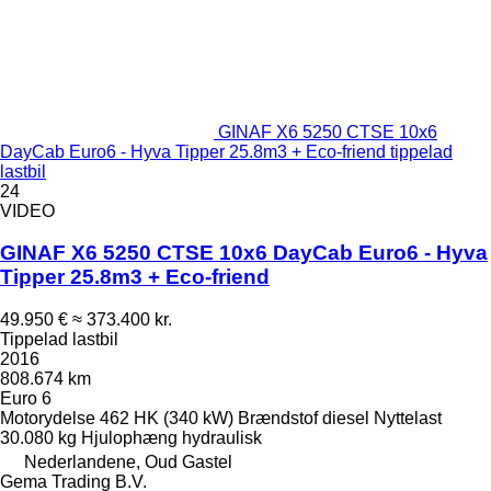
GINAF X6 5250 CTSE 10x6
DayCab Euro6 - Hyva Tipper 25.8m3 + Eco-friend tippelad
lastbil
24
VIDEO
GINAF X6 5250 CTSE 10x6 DayCab Euro6 - Hyva
Tipper 25.8m3 + Eco-friend
49.950 €
≈ 373.400 kr.
Tippelad lastbil
2016
808.674 km
Euro 6
Motorydelse
462 HK (340 kW)
Brændstof
diesel
Nyttelast
30.080 kg
Hjulophæng
hydraulisk
Nederlandene, Oud Gastel
Gema Trading B.V.