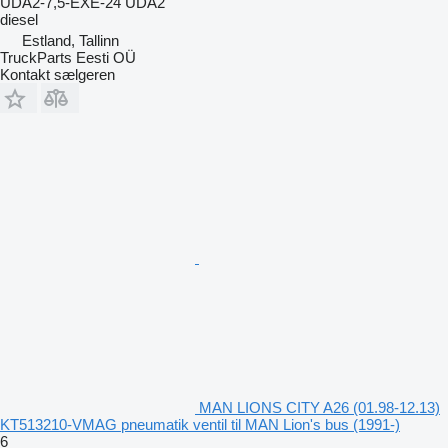
UDA2-7,5-EXE-24 UDA2
diesel
Estland, Tallinn
TruckParts Eesti OÜ
Kontakt sælgeren
MAN LIONS CITY A26 (01.98-12.13)
KT513210-VMAG pneumatik ventil til MAN Lion's bus (1991-)
6