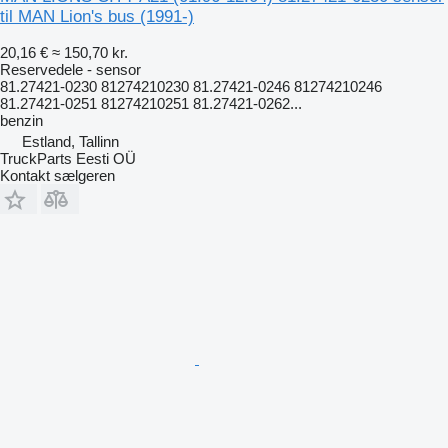
til MAN Lion's bus (1991-)
20,16 €
≈ 150,70 kr.
Reservedele - sensor
81.27421-0230 81274210230 81.27421-0246 81274210246
81.27421-0251 81274210251 81.27421-0262...
benzin
Estland, Tallinn
TruckParts Eesti OÜ
Kontakt sælgeren