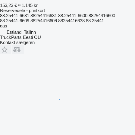
153,23 €
≈ 1.145 kr.
Reservedele - printkort
88.25441-6631 88254416631 88.25441-6600 88254416600
88.25441-6609 88254416609 88254416638 88.25441...
gas
Estland, Tallinn
TruckParts Eesti OÜ
Kontakt sælgeren