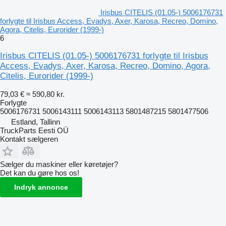
Irisbus CITELIS (01.05-) 5006176731
forlygte til Irisbus Access, Evadys, Axer, Karosa, Recreo, Domino,
Agora, Citelis, Eurorider (1999-)
6
Irisbus CITELIS (01.05-) 5006176731 forlygte til Irisbus
Access, Evadys, Axer, Karosa, Recreo, Domino, Agora,
Citelis, Eurorider (1999-)
79,03 €
≈ 590,80 kr.
Forlygte
5006176731 5006143111 5006143113 5801487215 5801477506
Estland, Tallinn
TruckParts Eesti OÜ
Kontakt sælgeren
Sælger du maskiner eller køretøjer?
Det kan du gøre hos os!
Indryk annonce