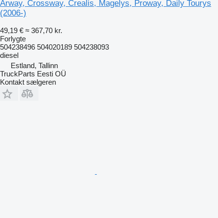
Arway, Crossway, Crealis, Magelys, Proway, Daily Tourys
(2006-)
49,19 €
≈ 367,70 kr.
Forlygte
504238496 504020189 504238093
diesel
Estland, Tallinn
TruckParts Eesti OÜ
Kontakt sælgeren