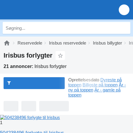
Reservedele
Irisbus reservedele
Irisbus billygter
Ir
Irisbus forlygter
21 annoncer:
Irisbus forlygter
Oprettelsesdato
Dyreste på
toppen
Billigste på toppen
År -
ny på toppen
År - gamle på
toppen
1
504238496 forlygte til Irisbus