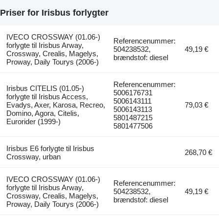
Priser for Irisbus forlygter
IVECO CROSSWAY (01.06-)
Referencenummer:
forlygte til Irisbus Arway,
504238532,
49,19 €
Crossway, Crealis, Magelys,
brændstof: diesel
Proway, Daily Tourys (2006-)
Referencenummer:
Irisbus CITELIS (01.05-)
5006176731
forlygte til Irisbus Access,
5006143111
Evadys, Axer, Karosa, Recreo,
79,03 €
5006143113
Domino, Agora, Citelis,
5801487215
Eurorider (1999-)
5801477506
Irisbus E6 forlygte til Irisbus
268,70 €
Crossway, urban
IVECO CROSSWAY (01.06-)
Referencenummer:
forlygte til Irisbus Arway,
504238532,
49,19 €
Crossway, Crealis, Magelys,
brændstof: diesel
Proway, Daily Tourys (2006-)