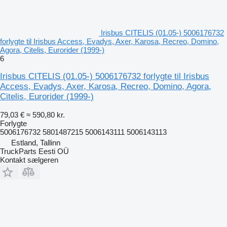
Irisbus CITELIS (01.05-) 5006176732
forlygte til Irisbus Access, Evadys, Axer, Karosa, Recreo, Domino,
Agora, Citelis, Eurorider (1999-)
6
Irisbus CITELIS (01.05-) 5006176732 forlygte til Irisbus
Access, Evadys, Axer, Karosa, Recreo, Domino, Agora,
Citelis, Eurorider (1999-)
79,03 €
≈ 590,80 kr.
Forlygte
5006176732 5801487215 5006143111 5006143113
Estland, Tallinn
TruckParts Eesti OÜ
Kontakt sælgeren