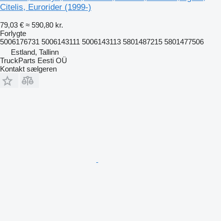
Citelis, Eurorider (1999-)
79,03 €
≈ 590,80 kr.
Forlygte
5006176731 5006143111 5006143113 5801487215 5801477506
Estland, Tallinn
TruckParts Eesti OÜ
Kontakt sælgeren