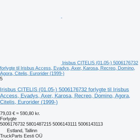
Irisbus CITELIS (01.05-) 5006176732
forlygte til Irisbus Access, Evadys, Axer, Karosa, Recreo, Domino,
Agora, Citelis, Eurorider (1999-)
5
Irisbus CITELIS (01.05-) 5006176732 forlygte til Irisbus
Access, Evadys, Axer, Karosa, Recreo, Domino, Agora,
Citelis, Eurorider (1999-)
79,03 €
≈ 590,80 kr.
Forlygte
5006176732 5801487215 5006143111 5006143113
Estland, Tallinn
TruckParts Eesti OÜ