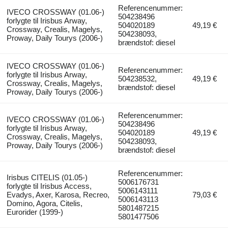
Referencenummer:
IVECO CROSSWAY (01.06-)
504238496
forlygte til Irisbus Arway,
504020189
49,19 €
Crossway, Crealis, Magelys,
504238093,
Proway, Daily Tourys (2006-)
brændstof: diesel
IVECO CROSSWAY (01.06-)
Referencenummer:
forlygte til Irisbus Arway,
504238532,
49,19 €
Crossway, Crealis, Magelys,
brændstof: diesel
Proway, Daily Tourys (2006-)
Referencenummer:
IVECO CROSSWAY (01.06-)
504238496
forlygte til Irisbus Arway,
504020189
49,19 €
Crossway, Crealis, Magelys,
504238093,
Proway, Daily Tourys (2006-)
brændstof: diesel
Referencenummer:
Irisbus CITELIS (01.05-)
5006176731
forlygte til Irisbus Access,
5006143111
Evadys, Axer, Karosa, Recreo,
79,03 €
5006143113
Domino, Agora, Citelis,
5801487215
Eurorider (1999-)
5801477506