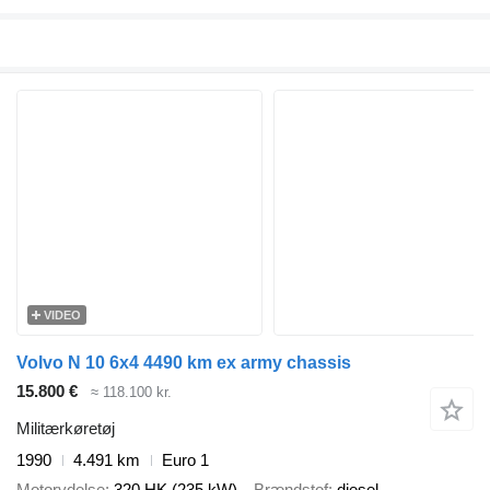
VIDEO
Volvo N 10 6x4 4490 km ex army chassis
15.800 €
≈ 118.100 kr.
Militærkøretøj
1990
4.491 km
Euro 1
Motorydelse
320 HK (235 kW)
Brændstof
diesel