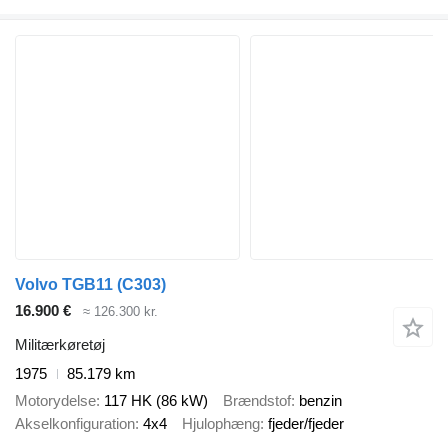
Volvo TGB11 (C303)
16.900 €
≈ 126.300 kr.
Militærkøretøj
1975
85.179 km
Motorydelse
117 HK (86 kW)
Brændstof
benzin
Akselkonfiguration
4x4
Hjulophæng
fjeder/fjeder