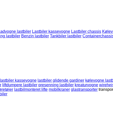
ladvogne lastbiler
Lastbiler kassevogne
Lastbiler chassis
Kølev
ng lastbiler
Benzin lastbiler
Tankbiler lastbiler
Containerchassi
lastbiler kassevogne
lastbiler glidende gardiner
kølevogne lastb
r
liftdumpere lastbiler
presenning lastbiler
kreaturvogne
wirehej
øretøjer
lastbilmonteret lifte
mobilkraner
glastransporter
transpor
iler