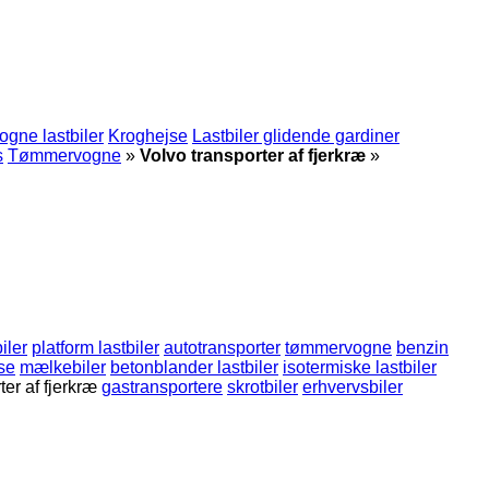
ogne lastbiler
Kroghejse
Lastbiler glidende gardiner
s
Tømmervogne
»
Volvo transporter af fjerkræ
»
iler
platform lastbiler
autotransporter
tømmervogne
benzin
se
mælkebiler
betonblander lastbiler
isotermiske lastbiler
ter af fjerkræ
gastransportere
skrotbiler
erhvervsbiler