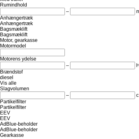
Rumindhold
–
m
Anhængertræk
Anhængertræk
Bagsmæklift
Bagsmæklift
Motor, gearkasse
Motormodel
Motorens ydelse
–
Brændstof
diesel
Vis alle
Slagvolumen
–
c
Partikelfilter
Partikelfilter
EEV
EEV
AdBlue-beholder
AdBlue-beholder
Gearkasse