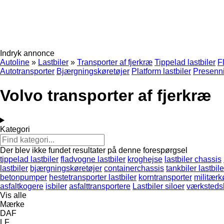
Indryk annonce
Autoline
»
Lastbiler
»
Transporter af fjerkræ
Tippelad lastbiler
F
Autotransporter
Bjærgningskøretøjer
Platform lastbiler
Presenni
Volvo transporter af fjerkræ
Kategori
Der blev ikke fundet resultater på denne forespørgsel
tippelad lastbiler
fladvogne lastbiler
kroghejse
lastbiler chassis
lastbiler
bjærgningskøretøjer
containerchassis
tankbiler lastbile
betonpumper
hestetransporter lastbiler
korntransporter
militærk
asfaltkogere
isbiler
asfalttransportere
Lastbiler siloer
værkstedsb
Vis alle
Mærke
DAF
LF