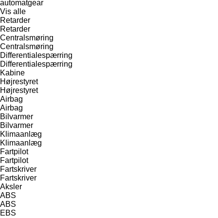
automatgear
Vis alle
Retarder
Retarder
Centralsmøring
Centralsmøring
Differentialespærring
Differentialespærring
Kabine
Højrestyret
Højrestyret
Airbag
Airbag
Bilvarmer
Bilvarmer
Klimaanlæg
Klimaanlæg
Fartpilot
Fartpilot
Fartskriver
Fartskriver
Aksler
ABS
ABS
EBS