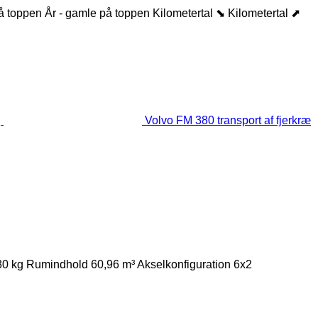
på toppen
År - gamle på toppen
Kilometertal ⬊
Kilometertal ⬈
Volvo FM 380 transport af fjerkræ
80 kg
Rumindhold
60,96 m³
Akselkonfiguration
6x2