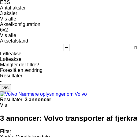
EBS
Antal aksler
3 aksler
Vis alle
Akselkonfiguration
6x2
Vis alle
Akselafstand
–
Løfteaksel
Løfteaksel
Mangler der filtre?
Foreslå en ændring
Resultater:
-
vis
Nærmere oplysninger om Volvo
Resultater:
3 annoncer
Vis
3 annoncer:
Volvo transporter af fjerkr
Filter
Sortér
:
Oprettelsesdato