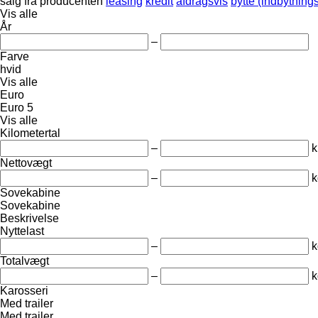
salg
fra producenten
leasing
kredit
afdragsvis
bytte (indbytning
Vis alle
År
–
Farve
hvid
Vis alle
Euro
Euro 5
Vis alle
Kilometertal
–
Nettovægt
–
k
Sovekabine
Sovekabine
Beskrivelse
Nyttelast
–
k
Totalvægt
–
k
Karosseri
Med trailer
Med trailer