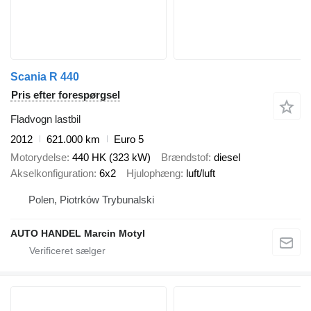
Scania R 440
Pris efter forespørgsel
Fladvogn lastbil
2012
621.000 km
Euro 5
Motorydelse
440 HK (323 kW)
Brændstof
diesel
Akselkonfiguration
6x2
Hjulophæng
luft/luft
Polen, Piotrków Trybunalski
AUTO HANDEL Marcin Motyl