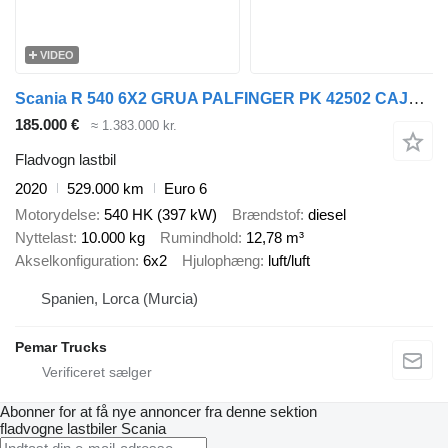
VIDEO
Scania R 540 6X2 GRUA PALFINGER PK 42502 CAJA FIJA
185.000 €
≈ 1.383.000 kr.
Fladvogn lastbil
2020
529.000 km
Euro 6
Motorydelse
540 HK (397 kW)
Brændstof
diesel
Nyttelast
10.000 kg
Rumindhold
12,78 m³
Akselkonfiguration
6x2
Hjulophæng
luft/luft
Spanien, Lorca (Murcia)
Pemar Trucks
Abonner for at få nye annoncer fra denne sektion
fladvogne lastbiler
Scania