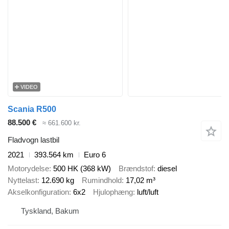
VIDEO
Scania R500
88.500 €
≈ 661.600 kr.
Fladvogn lastbil
2021
393.564 km
Euro 6
Motorydelse
500 HK (368 kW)
Brændstof
diesel
Nyttelast
12.690 kg
Rumindhold
17,02 m³
Akselkonfiguration
6x2
Hjulophæng
luft/luft
Tyskland, Bakum