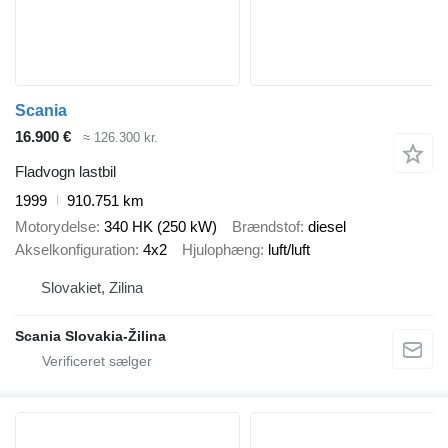
Scania
16.900 €
≈ 126.300 kr.
Fladvogn lastbil
1999
910.751 km
Motorydelse
340 HK (250 kW)
Brændstof
diesel
Akselkonfiguration
4x2
Hjulophæng
luft/luft
Slovakiet, Zilina
Scania Slovakia-Žilina