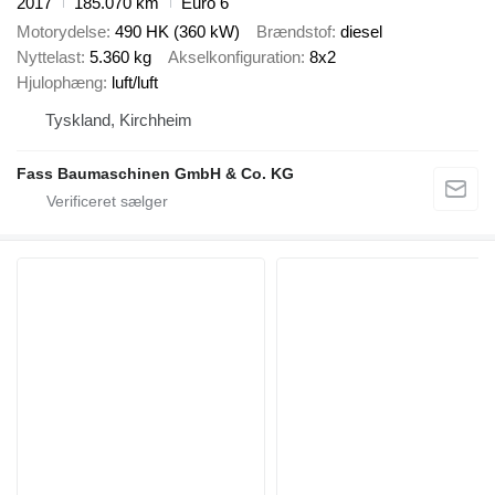
2017
185.070 km
Euro 6
Motorydelse
490 HK (360 kW)
Brændstof
diesel
Nyttelast
5.360 kg
Akselkonfiguration
8x2
Hjulophæng
luft/luft
Tyskland, Kirchheim
Fass Baumaschinen GmbH & Co. KG