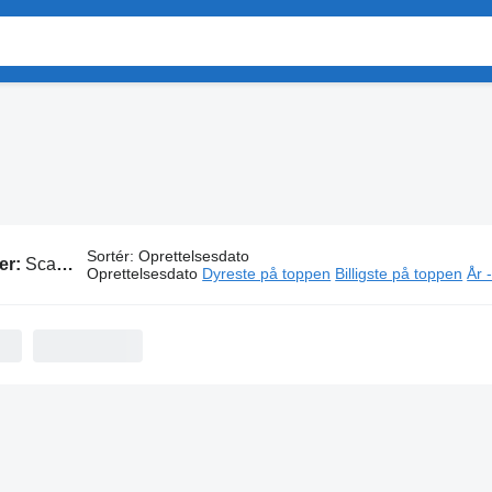
Sortér
:
Oprettelsesdato
er:
Scania autotransporter
Oprettelsesdato
Dyreste på toppen
Billigste på toppen
År 