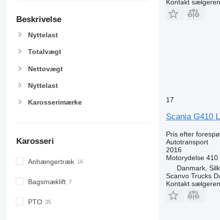
Kontakt sælgere
Beskrivelse
Nyttelast
Totalvægt
Nettovægt
Nyttelast
17
Karosserimærke
Scania G410 
Pris efter foresp
Karosseri
Autotransport
2016
Motorydelse
410
Anhængertræk
Danmark, Sil
Scanvo Trucks D
Bagsmæklift
Kontakt sælgere
PTO