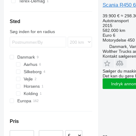
Terex-Demag
Scania R450 6
P380
R470
P400
R480
39.900 €
≈ 298.3
P410
R490
Autotransport
Sted
2015
P420
R500
582.000 km
Søg inden for en radius
P440
R560
Euro 6
Motorydelse
450
P450
R620
Danmark, Va
P460
R650
Wolther Trucks a
P500
R730
Kontakt sælgere
Danmark
Aarhus
Sælger du maskin
Silkeborg
Det kan du gøre 
Vejle
Indryk anno
Horsens
Kolding
Europa
Litauen
Nederlandene
Pris
Polen
Tyskland
–