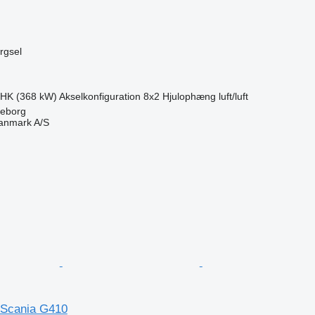
ørgsel
 HK (368 kW)
Akselkonfiguration
8x2
Hjulophæng
luft/luft
keborg
anmark A/S
n
l Scania G410