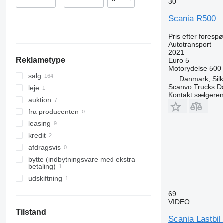
30
Ungarn
Estland
Scania R500
Storbritannien
Pris efter foresp
Finland
Autotransport
Vis alle
2021
Reklametype
Euro 5
Motorydelse
500
salg
Danmark, Sil
Scanvo Trucks D
leje
Kontakt sælgere
auktion
fra producenten
leasing
kredit
afdragsvis
bytte (indbytningsvare med ekstra
betaling)
udskiftning
69
VIDEO
Tilstand
Scania Lastbi