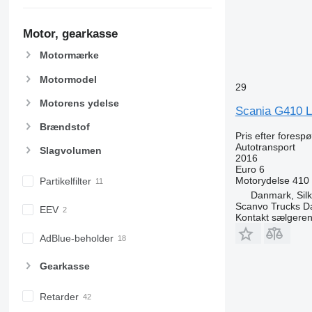
Motor, gearkasse
Motormærke
Motormodel
29
Motorens ydelse
Scania G410 
Brændstof
Pris efter foresp
Autotransport
Slagvolumen
2016
Euro 6
Motorydelse
410
Partikelfilter
Danmark, Sil
Scanvo Trucks D
EEV
Kontakt sælgere
AdBlue-beholder
Gearkasse
Retarder