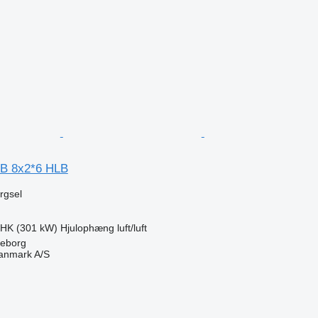
n
LB 8x2*6 HLB
ørgsel
 HK (301 kW)
Hjulophæng
luft/luft
keborg
anmark A/S
n