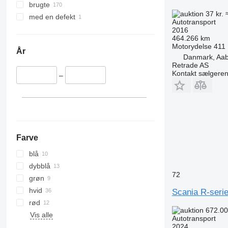
brugte
37 kr.
med en defekt
Autotransport
2016
464.266 km
Motorydelse
411
År
Danmark, Aa
Retrade AS
Kontakt sælgere
–
Farve
blå
dybblå
72
grøn
hvid
Scania R-seri
rød
672.00
Vis alle
Autotransport
2024