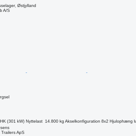
elager, Østjylland
b A/S
n
ørgsel
 HK (301 kW)
Nyttelast
14.800 kg
Akselkonfiguration
8x2
Hjulophæng
l
rsens
 Trailers ApS