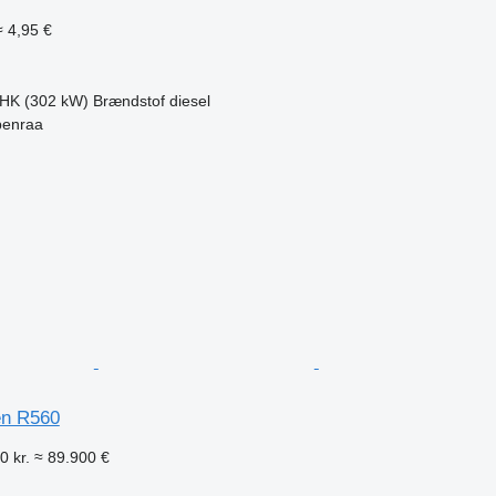
≈ 4,95 €
 HK (302 kW)
Brændstof
diesel
benraa
n
en R560
0 kr.
≈ 89.900 €