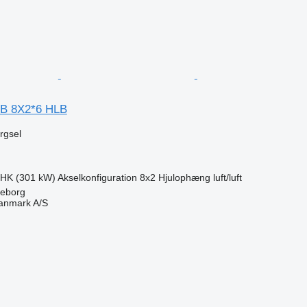
LB 8X2*6 HLB
ørgsel
 HK (301 kW)
Akselkonfiguration
8x2
Hjulophæng
luft/luft
keborg
anmark A/S
n