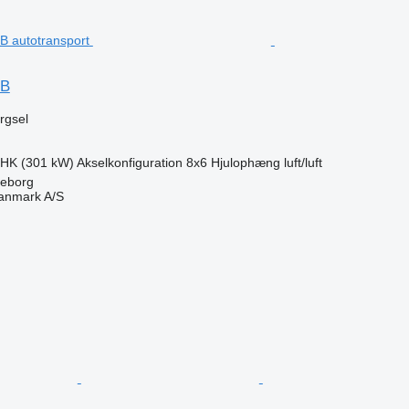
LB
ørgsel
 HK (301 kW)
Akselkonfiguration
8x6
Hjulophæng
luft/luft
keborg
anmark A/S
n