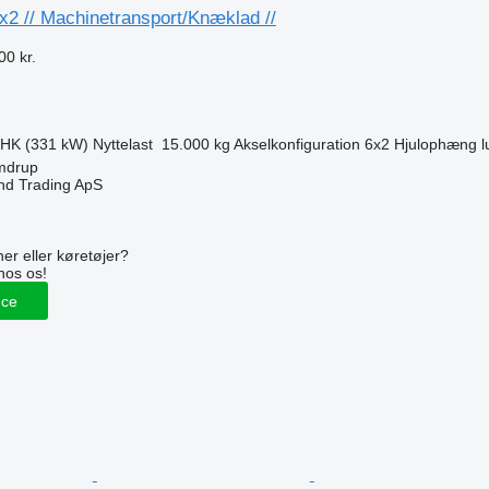
x2 // Machinetransport/Knæklad //
00 kr.
 HK (331 kW)
Nyttelast
15.000 kg
Akselkonfiguration
6x2
Hjulophæng
l
mdrup
nd Trading ApS
n
er eller køretøjer?
hos os!
nce