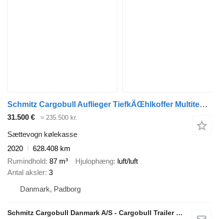
Schmitz Cargobull Auflieger TiefkÃŒhlkoffer Multitemp Double deck
31.500 €
≈ 235.500 kr.
Sættevogn kølekasse
2020
628.408 km
Rumindhold
87 m³
Hjulophæng
luft/luft
Antal aksler
3
Danmark, Padborg
Schmitz Cargobull Danmark A/S - Cargobull Trailer Store