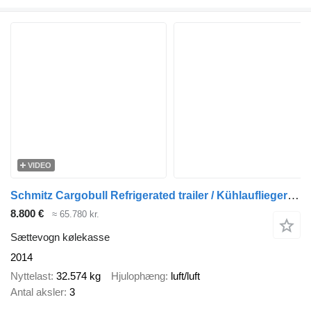
VIDEO
Schmitz Cargobull Refrigerated trailer / Kühlauflieger / Køletrailer
8.800 €
≈ 65.780 kr.
Sættevogn kølekasse
2014
Nyttelast
32.574 kg
Hjulophæng
luft/luft
Antal aksler
3