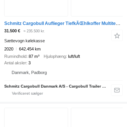
Schmitz Cargobull Auflieger TiefkÃŒhlkoffer Multitemp Double deck
31.500 €
≈ 235.500 kr.
Sættevogn kølekasse
2020
642.454 km
Rumindhold
87 m³
Hjulophæng
luft/luft
Antal aksler
3
Danmark, Padborg
Schmitz Cargobull Danmark A/S - Cargobull Trailer Store