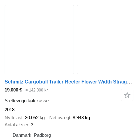
Schmitz Cargobull Trailer Reefer Flower Width Straight
(6
19.000 €
≈ 142.000 kr.
Sættevogn kølekasse
2018
Nyttelast
30.052 kg
Nettovægt
8.948 kg
Antal aksler
3
Danmark, Padborg