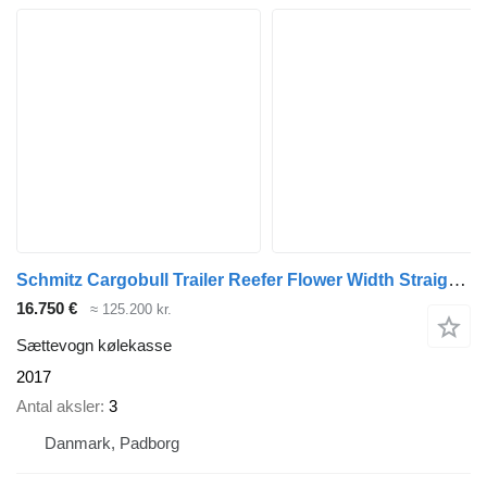
Schmitz Cargobull Trailer Reefer Flower Width Straight
(6
16.750 €
≈ 125.200 kr.
Sættevogn kølekasse
2017
Antal aksler
3
Danmark, Padborg