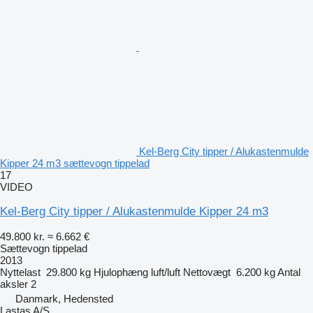
Kel-Berg City tipper / Alukastenmulde
Kipper 24 m3 sættevogn tippelad
17
VIDEO
Kel-Berg City tipper / Alukastenmulde Kipper 24 m3
49.800 kr.
≈ 6.662 €
Sættevogn tippelad
2013
Nyttelast
29.800 kg
Hjulophæng
luft/luft
Nettovægt
6.200 kg
Antal
aksler
2
Danmark, Hedensted
Lastas A/S