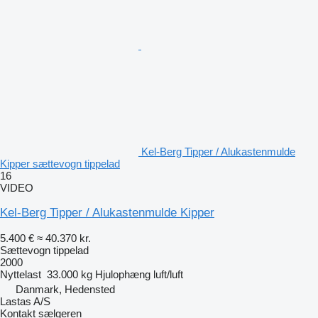
Kel-Berg Tipper / Alukastenmulde
Kipper sættevogn tippelad
16
VIDEO
Kel-Berg Tipper / Alukastenmulde Kipper
5.400 €
≈ 40.370 kr.
Sættevogn tippelad
2000
Nyttelast
33.000 kg
Hjulophæng
luft/luft
Danmark, Hedensted
Lastas A/S
Kontakt sælgeren