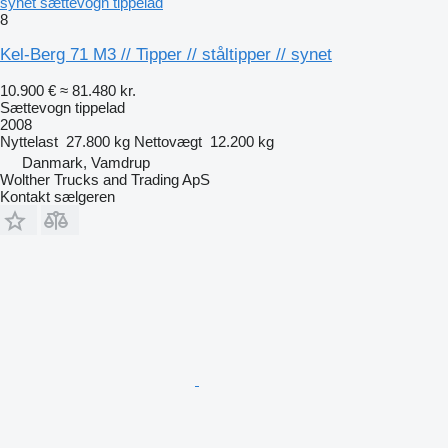
synet sættevogn tippelad
8
Kel-Berg 71 M3 // Tipper // ståltipper // synet
10.900 €
≈ 81.480 kr.
Sættevogn tippelad
2008
Nyttelast
27.800 kg
Nettovægt
12.200 kg
Danmark, Vamdrup
Wolther Trucks and Trading ApS
Kontakt sælgeren