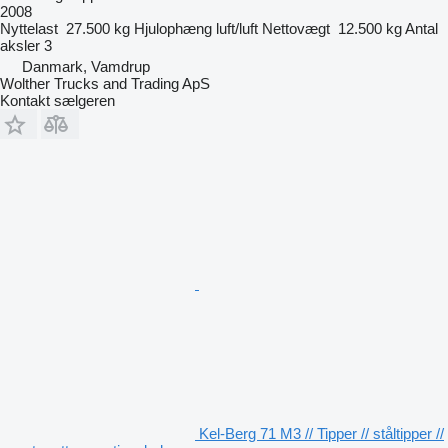
2008
Nyttelast
27.500 kg
Hjulophæng
luft/luft
Nettovægt
12.500 kg
Antal
aksler
3
Danmark, Vamdrup
Wolther Trucks and Trading ApS
Kontakt sælgeren
Kel-Berg 71 M3 // Tipper // ståltipper //