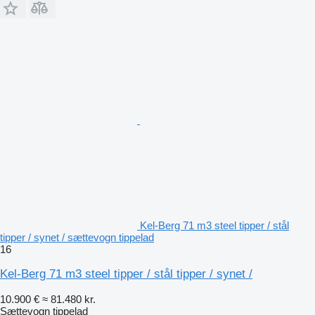
Kel-Berg 71 m3 steel tipper / stål
tipper / synet / sættevogn tippelad
16
Kel-Berg 71 m3 steel tipper / stål tipper / synet /
10.900 €
≈ 81.480 kr.
Sættevogn tippelad