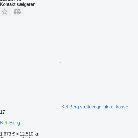
Kontakt sælgeren
Kel-Berg sættevogn lukket kasse
17
Kel-Berg
1.673 €
≈ 12.510 kr.