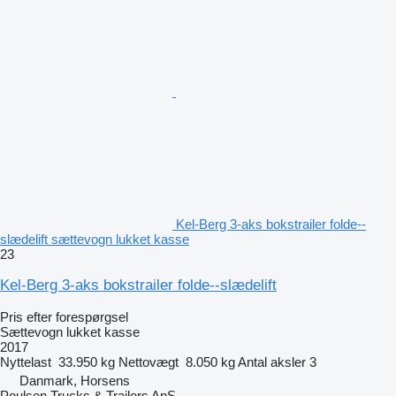
Kel-Berg 3-aks bokstrailer folde--
slædelift sættevogn lukket kasse
23
Kel-Berg 3-aks bokstrailer folde--slædelift
Pris efter forespørgsel
Sættevogn lukket kasse
2017
Nyttelast
33.950 kg
Nettovægt
8.050 kg
Antal aksler
3
Danmark, Horsens
Poulsen Trucks & Trailers ApS