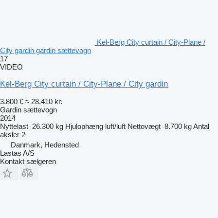
Kel-Berg City curtain / City-Plane /
City gardin gardin sættevogn
17
VIDEO
Kel-Berg City curtain / City-Plane / City gardin
3.800 €
≈ 28.410 kr.
Gardin sættevogn
2014
Nyttelast
26.300 kg
Hjulophæng
luft/luft
Nettovægt
8.700 kg
Antal
aksler
2
Danmark, Hedensted
Lastas A/S
Kontakt sælgeren