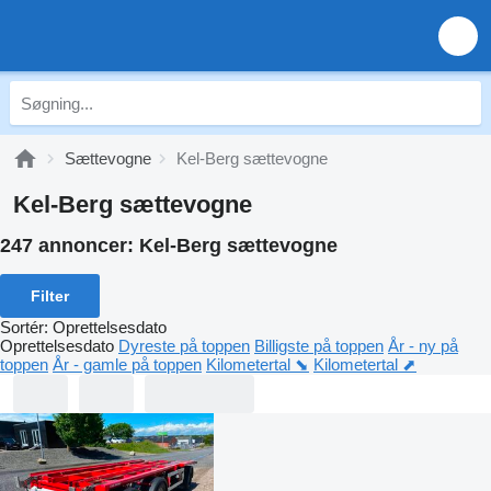
Sættevogne
Kel-Berg sættevogne
Kel-Berg sættevogne
247 annoncer:
Kel-Berg sættevogne
Filter
Sortér
:
Oprettelsesdato
Oprettelsesdato
Dyreste på toppen
Billigste på toppen
År - ny på
toppen
År - gamle på toppen
Kilometertal ⬊
Kilometertal ⬈