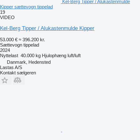
Kel-Berg Tipper / Alukastenmulde
Kipper sættevogn tippelad
19
VIDEO
Kel-Berg Tipper / Alukastenmulde Kipper
53.000 €
≈ 396.200 kr.
Sættevogn tippelad
2024
Nyttelast
40.000 kg
Hjulophæng
luft/luft
Danmark, Hedensted
Lastas A/S
Kontakt sælgeren