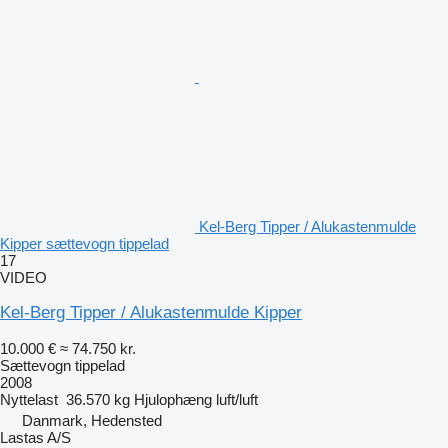
Kel-Berg Tipper / Alukastenmulde
Kipper sættevogn tippelad
17
VIDEO
Kel-Berg Tipper / Alukastenmulde Kipper
10.000 €
≈ 74.750 kr.
Sættevogn tippelad
2008
Nyttelast
36.570 kg
Hjulophæng
luft/luft
Danmark, Hedensted
Lastas A/S