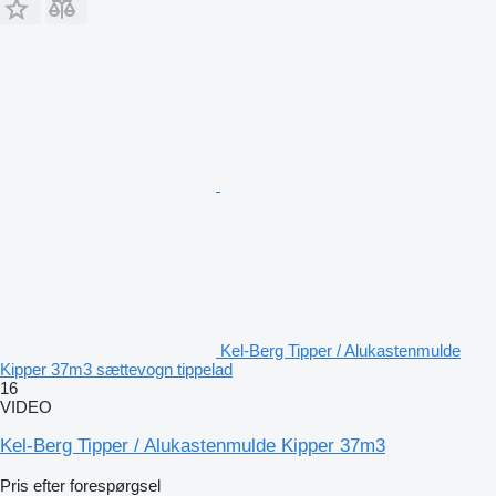
Kel-Berg Tipper / Alukastenmulde
Kipper 37m3 sættevogn tippelad
16
VIDEO
Kel-Berg Tipper / Alukastenmulde Kipper 37m3
Pris efter forespørgsel