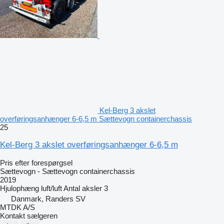
Kel-Berg 3 akslet
overføringsanhænger 6-6,5 m Sættevogn containerchassis
25
Kel-Berg 3 akslet overføringsanhænger 6-6,5 m
Pris efter forespørgsel
Sættevogn - Sættevogn containerchassis
2019
Hjulophæng
luft/luft
Antal aksler
3
Danmark, Randers SV
MTDK A/S
Kontakt sælgeren