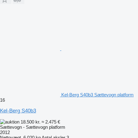
Kel-Berg S40b3 Sættevogn platform
16
Kel-Berg S40b3
18.500 kr.
≈ 2.475 €
Sættevogn - Sættevogn platform
2012
Nettovægt
6.020 kg
Antal aksler
3