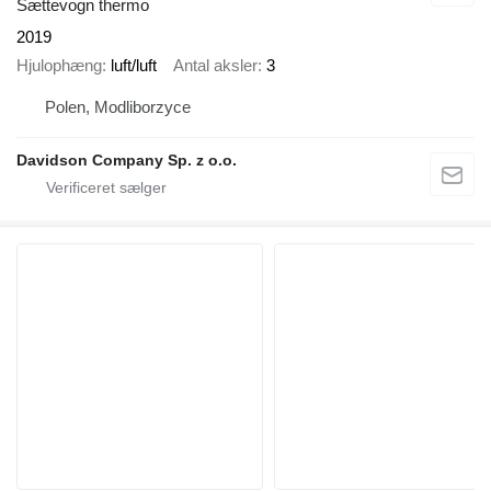
Sættevogn thermo
2019
Hjulophæng
luft/luft
Antal aksler
3
Polen, Modliborzyce
Davidson Company Sp. z o.o.