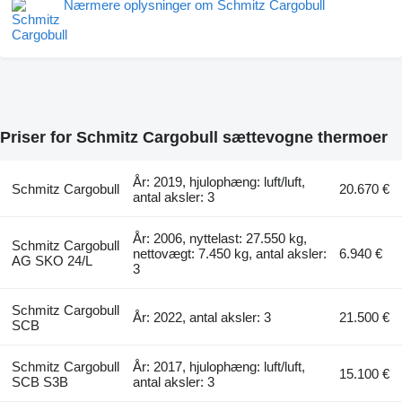
Nærmere oplysninger om Schmitz Cargobull
Priser for Schmitz Cargobull sættevogne thermoer
År: 2019, hjulophæng: luft/luft,
Schmitz Cargobull
20.670 €
antal aksler: 3
År: 2006, nyttelast: 27.550 kg,
Schmitz Cargobull
nettovægt: 7.450 kg, antal aksler:
6.940 €
AG SKO 24/L
3
Schmitz Cargobull
År: 2022, antal aksler: 3
21.500 €
SCB
Schmitz Cargobull
År: 2017, hjulophæng: luft/luft,
15.100 €
SCB S3B
antal aksler: 3