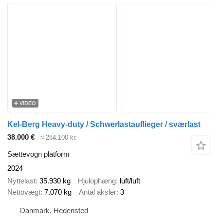
VIDEO
Kel-Berg Heavy-duty / Schwerlastauflieger / sværlast
38.000 €
≈ 284.100 kr.
Sættevogn platform
2024
Nyttelast
35.930 kg
Hjulophæng
luft/luft
Nettovægt
7.070 kg
Antal aksler
3
Danmark, Hedensted