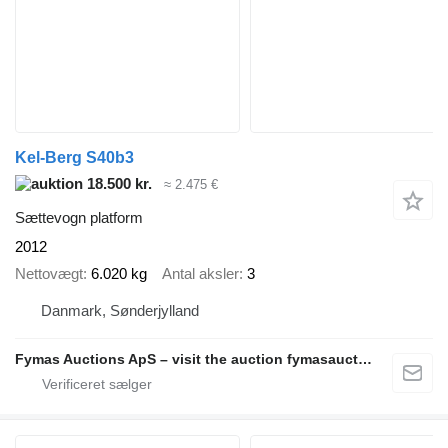
Kel-Berg S40b3
18.500 kr.
≈ 2.475 €
Sættevogn platform
2012
Nettovægt
6.020 kg
Antal aksler
3
Danmark, Sønderjylland
Fymas Auctions ApS – visit the auction fymasauctions.dk