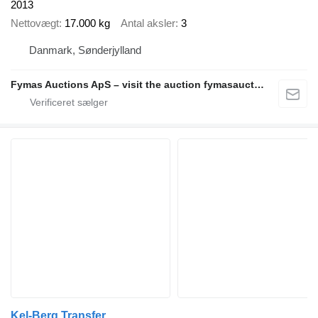
2013
Nettovægt
17.000 kg
Antal aksler
3
Danmark, Sønderjylland
Fymas Auctions ApS – visit the auction fymasauctions.dk
Kel-Berg Transfer