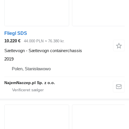
Fliegl SDS
10.220 €
44.000 PLN
≈ 76.380 kr.
Sættevogn - Sættevogn containerchassis
2019
Polen, Stanisławowo
NajemNaczep.pl Sp. z o.o.