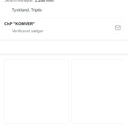
Skammelhøjde
1.200 mm
Tyskland, Triptis
ChP "KOMVER"