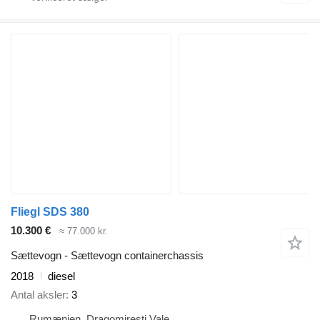
Fliegl SDS 380
10.300 €
≈ 77.000 kr.
Sættevogn - Sættevogn containerchassis
2018
diesel
Antal aksler
3
Rumænien, Dragomiresti Vale