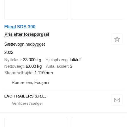
Fliegl SDS 390
Pris efter forespørgsel
Sættevogn nedbygget
2022
Nyttelast
33.000 kg
Hjulophæng
luft/luft
Nettovægt
6.000 kg
Antal aksler
3
Skammelhøjde
1.110 mm
Rumænien, Focșani
EVO TRAILERS S.R.L.