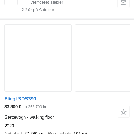
22
år på Autoline
Fliegl SDS390
33.800 €
≈ 252.700 kr.
Sættevogn - walking floor
2020
Nyttelast
27.290 kg
Rumindhold
101 m³