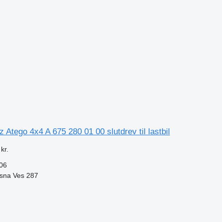
Atego 4x4 A 675 280 01 00 slutdrev til lastbil
kr.
 06
ásna Ves 287
n