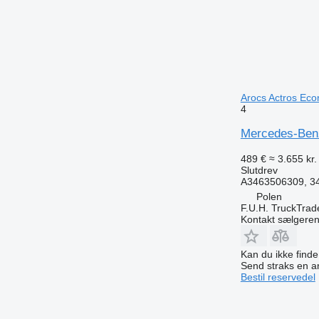
Arocs Actros Econ
4
Mercedes-Benz
489 €
≈ 3.655 kr.
Slutdrev
A3463506309, 34
Polen
F.U.H. TruckTrad
Kontakt sælgere
Kan du ikke find
Send straks en 
Bestil reservedel