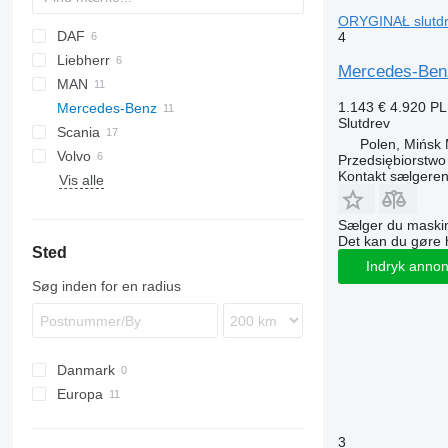
ORYGINAŁ slutdre
DAF
1304
4
Liebherr
1504
CF
GMK
Mercedes-Ben
MAN
1604
XD
LTM
1.143 €
4.920 P
Mercedes-Benz
1704
XG
R-series
F90
MRT
Slutdrev
Scania
1804
TGA
Actros
MT
Kerax
Polen, Mińsk
Volvo
TGL
Antos
Premium
TB
Przedsiębiorstw
Kontakt sælgere
Vis alle
TGM
Arocs
FL
TGS
Atego
FM
Sælger du maskin
TGX
Axor
FMX
Det kan du gøre 
Sted
Econic
L-series
Axor 1829
Indryk anno
MB
Søg inden for en radius
Danmark
Europa
Polen
3
Litauen