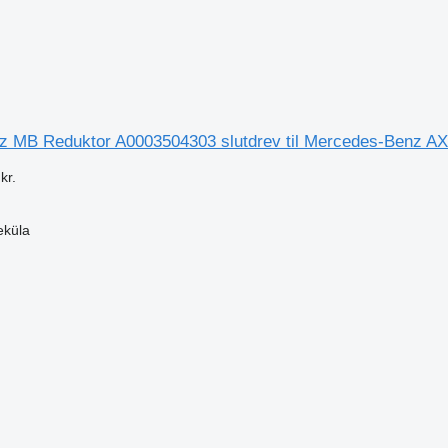
 MB Reduktor A0003504303 slutdrev til Mercedes-Benz A
kr.
eküla
n