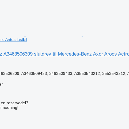
ic Antos lastbil
 A3463506309 slutdrev til Mercedes-Benz Axor Arocs Actros
63506309, A3463509433, 3463509433, A3553543212, 3553543212, A
er
n
e en reservedel?
anmodning!