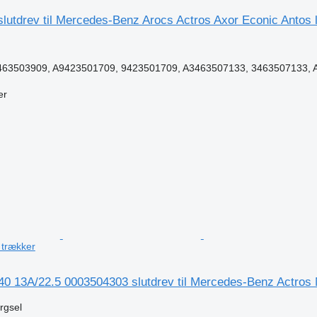
utdrev til Mercedes-Benz Arocs Actros Axor Econic Antos l
63503909, A9423501709, 9423501709, A3463507133, 3463507133, A
er
n
 trækker
440 13A/22.5 0003504303 slutdrev til Mercedes-Benz Actro
ørgsel