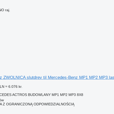
O raj.
n
 ZWOLNICA slutdrev til Mercedes-Benz MP1 MP2 MP3 last
PLN
≈ 6.076 kr.
CEDES ACTROS BUDOWLANY MP1 MP2 MP3 8X8
łów
KA Z OGRANICZONĄ ODPOWIEDZIALNOŚCIĄ
n