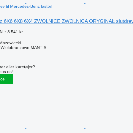
v til Mercedes-Benz lastbil
z 6X6 6X8 6X4 ZWOLNICE ZWOLNICA ORYGINAŁ slutdrev ti
LN
≈ 8.541 kr.
 Mazowiecki
o Wielobranżowe MANTIS
n
er eller køretøjer?
hos os!
nce