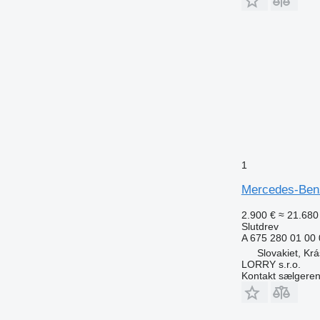
1
Mercedes-Benz 
2.900 €
≈ 21.680 
Slutdrev
A 675 280 01 00
Slovakiet, Kr
LORRY s.r.o.
Kontakt sælgere