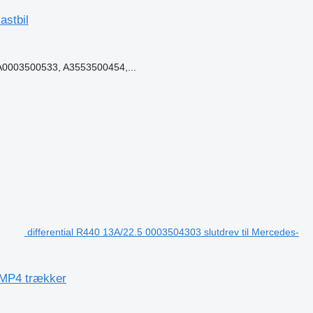
astbil
0003500533, A3553500454,...
differential R440 13A/22.5 0003504303 slutdrev til Mercedes-
s MP4 trækker