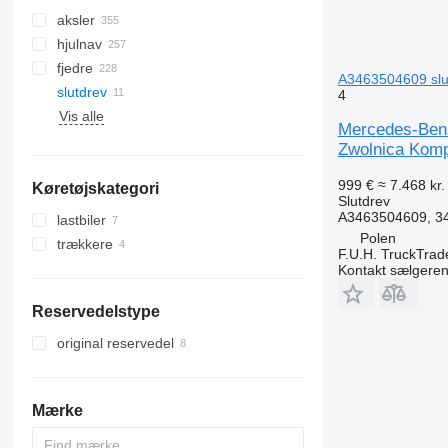
aksler
hjulnav
fjedre
A3463504609 slut
slutdrev
4
Vis alle
Mercedes-Benz
Zwolnica Komp
999 €
≈ 7.468 kr.
Køretøjskategori
Slutdrev
A3463504609, 34
lastbiler
Polen
trækkere
F.U.H. TruckTrad
Kontakt sælgere
Reservedelstype
original reservedel
Mærke