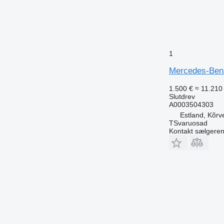
1
Mercedes-Benz
1.500 €
≈ 11.210 
Slutdrev
A0003504303
Estland, Kõrv
TSvaruosad
Kontakt sælgere