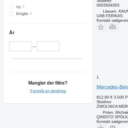
Slutdrev
0003504303
ny
Litauen, KAUN
brugte
UAB FERIKAS
Kontakt sælgere
År
–
1
Mangler der filtre?
Mercedes-Benz
Foreslå en ændring
812,80 €
3.500 
Slutdrev
ZWOLNICA MER
Polen, Micha
QINDITO SPÓŁ
Kontakt sælgere