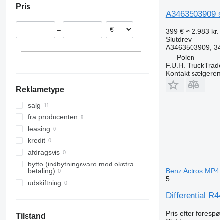
Pris
Estland
A3463503909 sl
Slovakiet
–
399 €
≈ 2.983 kr.
Rumænien
Slutdrev
A3463503909, 34
Polen
F.U.H. TruckTrad
Kontakt sælgere
Reklametype
salg
fra producenten
leasing
kredit
afdragsvis
bytte (indbytningsvare med ekstra
Benz Actros MP4
betaling)
5
udskiftning
Differential R
Pris efter foresp
Tilstand