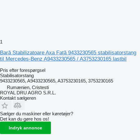
1
Bară Stabilizatoare Axa Față 9433230565 stabilisatorstang
til Mercedes-Benz A9433230565 / A3753230165 lastbil
Pris efter forespørgsel
Stabilisatorstang
9433230565, A9433230565, A3753230165, 3753230165
Rumænien, Cristesti
ROYAL DRU AGRO S.R.L.
Kontakt sælgeren
Sælger du maskiner eller køretøjer?
Det kan du gøre hos os!
Indryk annonce