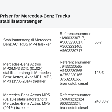
Priser for Mercedes-Benz Trucks
stabilisatorstænger
Referencenummer
: A9603230717,
Stabilisatorstang til Mercedes-
A9603230817,
55 €
Benz ACTROS MP4 trækker
A9603231465
A9603230717
Referencenummer
Mercedes-Benz Actros
: 9433230565
MP2/MP3 3241 (01.02-)
A9433230565
stabilisatorstang til Mercedes-
125 €
A3753230165
Benz Actros, Axor MP1, MP2,
3753230165,
MP3 (1996-2014) trækker
brændstof: diesel
Mercedes-Benz Actros MP5
Referencenummer
(01.19-) stabilisatorstang til
: A9603232324
248,39 €
Mercedes-Benz Actros MP5
9603232324,
(2019-) trækker
brændstof: diesel