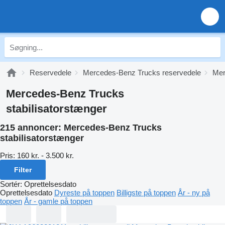
Reservedele
Mercedes-Benz Trucks reservedele
Mer
Mercedes-Benz Trucks
stabilisatorstænger
215 annoncer:
Mercedes-Benz Trucks
stabilisatorstænger
Pris:
160 kr. - 3.500 kr.
Filter
Sortér
:
Oprettelsesdato
Oprettelsesdato
Dyreste på toppen
Billigste på toppen
År - ny på
toppen
År - gamle på toppen