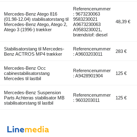
Referencenummer
Mercedes-Benz Atego 816
: 9673230063
(01.98-12.04) stabilisatorstang til
9583230021
48,39 €
Mercedes-Benz Atego, Atego 2,
A9673230063
Atego 3 (1996-) trækker
A9583230021,
brændstof: diesel
Stabilisatorstang til Mercedes-
Referencenummer
283 €
Benz ACTROS MP4 trækker
: A9603203011
Mercedes-Benz Occ
Referencenummer
cabinestabilisatorstang
125 €
: A9428901904
Mercedes til lastbil
Mercedes-Benz Suspension
Referencenummer
Parts Achteras stabilisator MB
125 €
: 9603203011
stabilisatorstang til lastbil