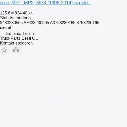
Axor MP1, MP2, MP3 (1996-2014) trækker
125 €
≈ 934,40 kr.
Stabilisatorstang
9433230565 A9433230565 A3753230165 3753230165
diesel
Estland, Tallinn
TruckParts Eesti OÜ
Kontakt sælgeren