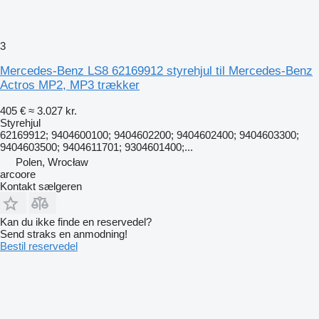
3
Mercedes-Benz LS8 62169912 styrehjul til Mercedes-Benz
Actros MP2, MP3 trækker
405 €
≈ 3.027 kr.
Styrehjul
62169912; 9404600100; 9404602200; 9404602400; 9404603300;
9404603500; 9404611701; 9304601400;...
Polen, Wrocław
arcoore
Kontakt sælgeren
Kan du ikke finde en reservedel?
Send straks en anmodning!
Bestil reservedel