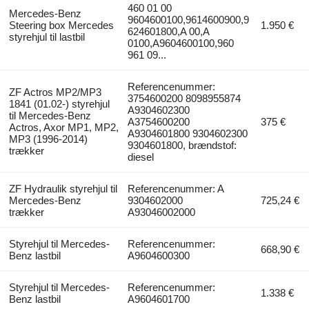
460 01 00
Mercedes-Benz
9604600100,9614600900,9
Steering box Mercedes
1.950 €
624601800,A 00,A
styrehjul til lastbil
0100,A9604600100,960
961 09...
Referencenummer:
ZF Actros MP2/MP3
3754600200 8098955874
1841 (01.02-) styrehjul
A9304602300
til Mercedes-Benz
A3754600200
375 €
Actros, Axor MP1, MP2,
A9304601800 9304602300
MP3 (1996-2014)
9304601800, brændstof:
trækker
diesel
ZF Hydraulik styrehjul til
Referencenummer: A
Mercedes-Benz
9304602000
725,24 €
trækker
A93046002000
Styrehjul til Mercedes-
Referencenummer:
668,90 €
Benz lastbil
A9604600300
Styrehjul til Mercedes-
Referencenummer:
1.338 €
Benz lastbil
A9604601700