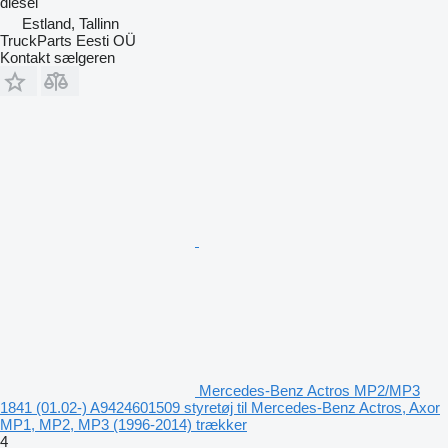
diesel
Estland, Tallinn
TruckParts Eesti OÜ
Kontakt sælgeren
Mercedes-Benz Actros MP2/MP3
1841 (01.02-) A9424601509 styretøj til Mercedes-Benz Actros, Axor
MP1, MP2, MP3 (1996-2014) trækker
4