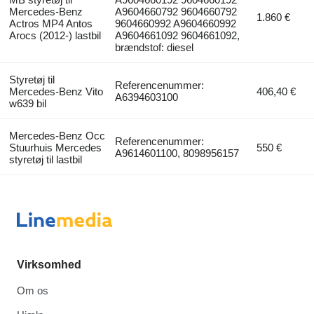
Mercedes-Benz
A9604660792 9604660792
1.860 €
Actros MP4 Antos
9604660992 A9604660992
Arocs (2012-) lastbil
A9604661092 9604661092,
brændstof: diesel
Styretøj til
Referencenummer:
Mercedes-Benz Vito
406,40 €
A6394603100
w639 bil
Mercedes-Benz Occ
Referencenummer:
Stuurhuis Mercedes
550 €
A9614601100, 8098956157
styretøj til lastbil
Virksomhed
Om os