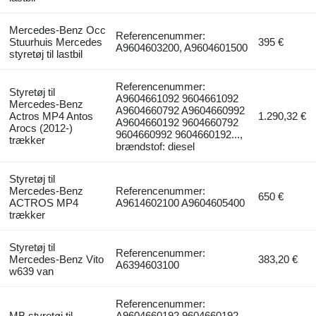
Mercedes-Benz Occ
Referencenummer:
Stuurhuis Mercedes
395 €
A9604603200, A9604601500
styretøj til lastbil
Referencenummer:
Styretøj til
A9604661092 9604661092
Mercedes-Benz
A9604660792 A9604660992
Actros MP4 Antos
1.290,32 €
A9604660192 9604660792
Arocs (2012-)
9604660992 9604660192...,
trækker
brændstof: diesel
Styretøj til
Mercedes-Benz
Referencenummer:
650 €
ACTROS MP4
A9614602100 A9604605400
trækker
Styretøj til
Referencenummer:
Mercedes-Benz Vito
383,20 €
A6394603100
w639 van
Referencenummer:
MB styretøj til
A9604660192 9604660192