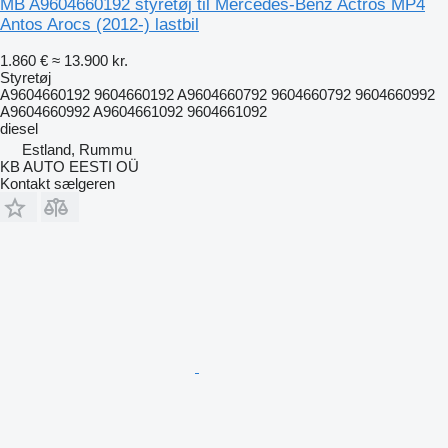
MB A9604660192 styretøj til Mercedes-Benz Actros MP4
Antos Arocs (2012-) lastbil
1.860 €
≈ 13.900 kr.
Styretøj
A9604660192 9604660192 A9604660792 9604660792 9604660992
A9604660992 A9604661092 9604661092
diesel
Estland, Rummu
KB AUTO EESTI OÜ
Kontakt sælgeren