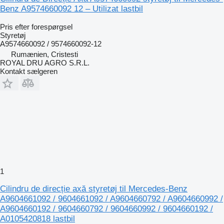
Benz A9574660092 12 – Utilizat lastbil
Pris efter forespørgsel
Styretøj
A9574660092 / 9574660092-12
Rumænien, Cristesti
ROYAL DRU AGRO S.R.L.
Kontakt sælgeren
1
Cilindru de direcție axă styretøj til Mercedes-Benz
A9604661092 / 9604661092 / A9604660792 / A9604660992 /
A9604660192 / 9604660792 / 9604660992 / 9604660192 /
A0105420818 lastbil