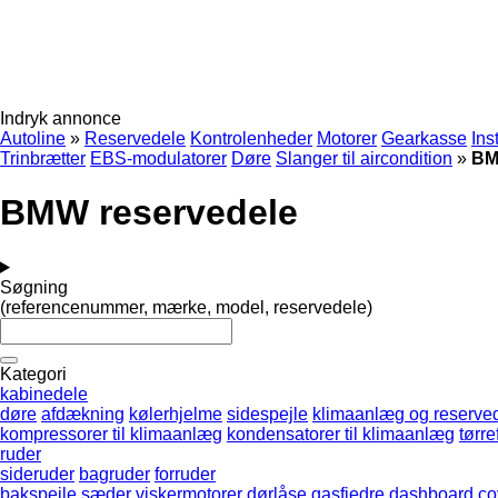
Indryk annonce
Autoline
»
Reservedele
Kontrolenheder
Motorer
Gearkasse
Ins
Trinbrætter
EBS-modulatorer
Døre
Slanger til aircondition
»
BM
BMW reservedele
Søgning
(referencenummer, mærke, model, reservedele)
Kategori
kabinedele
døre
afdækning
kølerhjelme
sidespejle
klimaanlæg og reserve
kompressorer til klimaanlæg
kondensatorer til klimaanlæg
tørref
ruder
sideruder
bagruder
forruder
bakspejle
sæder
viskermotorer
dørlåse
gasfjedre
dashboard co