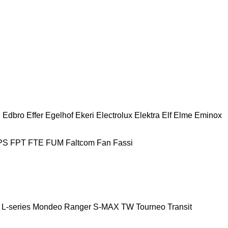
n
Edbro
Effer
Egelhof
Ekeri
Electrolux
Elektra
Elf
Elme
Eminox
PS
FPT
FTE
FUM
Faltcom
Fan
Fassi
L-series
Mondeo
Ranger
S-MAX
TW
Tourneo
Transit