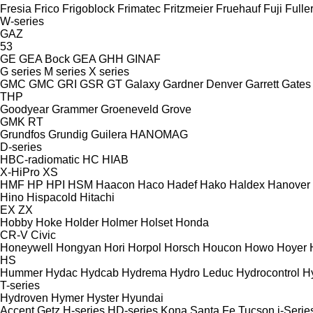
Fresia
Frico
Frigoblock
Frimatec
Fritzmeier
Fruehauf
Fuji
Fulle
W-series
GAZ
53
GE
GEA Bock
GEA
GHH
GINAF
G series
M series
X series
GMC
GMC
GRI
GSR
GT
Galaxy
Gardner Denver
Garrett
Gates
THP
Goodyear
Grammer
Groeneveld
Grove
GMK
RT
Grundfos
Grundig
Guilera
HANOMAG
D-series
HBC-radiomatic
HC
HIAB
X-HiPro
XS
HMF
HP
HPI
HSM
Haacon
Haco
Hadef
Hako
Haldex
Hanover
Hino
Hispacold
Hitachi
EX
ZX
Hobby
Hoke
Holder
Holmer
Holset
Honda
CR-V
Civic
Honeywell
Hongyan
Hori
Horpol
Horsch
Houcon
Howo
Hoyer
HS
Hummer
Hydac
Hydcab
Hydrema
Hydro Leduc
Hydrocontrol
H
T-series
Hydroven
Hymer
Hyster
Hyundai
Accent
Getz
H-series
HD-series
Kona
Santa Fe
Tucson
i-Serie