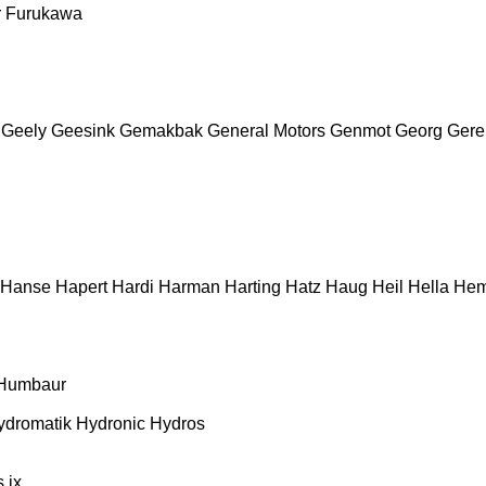
r
Furukawa
Geely
Geesink
Gemakbak
General Motors
Genmot
Georg
Gere
Hanse
Hapert
Hardi
Harman
Harting
Hatz
Haug
Heil
Hella
He
Humbaur
ydromatik
Hydronic
Hydros
s
ix