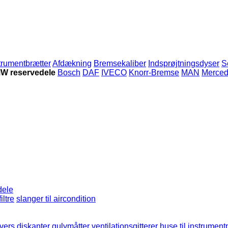
trumentbrætter
Afdækning
Bremsekaliber
Indsprøjtningsdyser
S
W reservedele
Bosch
DAF
IVECO
Knorr-Bremse
MAN
Merced
dele
iltre
slanger til aircondition
vers
diskanter
gulvmåtter
ventilationsgitterer
huse til instrument