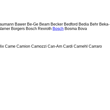
aumann
Bawer
Be-Ge
Beam
Becker
Bedford
Bedia
Behr
Beka-
arner
Borgers
Bosch Rexroth
Bosch
Bosma
Bova
lix
Came
Camion
Camozzi
Can-Am
Cardi
Carnehl
Carraro