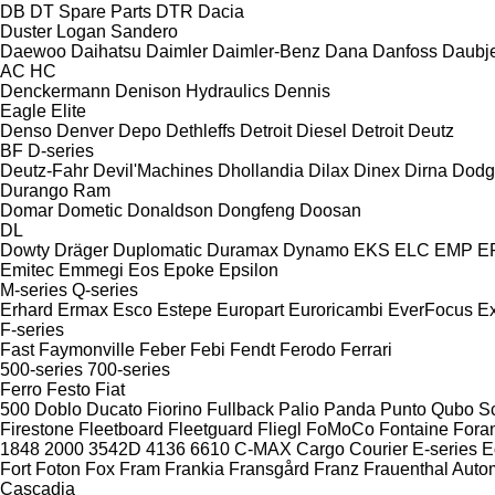
DB
DT Spare Parts
DTR
Dacia
Duster
Logan
Sandero
Daewoo
Daihatsu
Daimler
Daimler-Benz
Dana
Danfoss
Daubj
AC
HC
Denckermann
Denison Hydraulics
Dennis
Eagle
Elite
Denso
Denver
Depo
Dethleffs
Detroit Diesel
Detroit
Deutz
BF
D-series
Deutz-Fahr
Devil'Machines
Dhollandia
Dilax
Dinex
Dirna
Dodg
Durango
Ram
Domar
Dometic
Donaldson
Dongfeng
Doosan
DL
Dowty
Dräger
Duplomatic
Duramax
Dynamo
EKS
ELC
EMP
ER
Emitec
Emmegi
Eos
Epoke
Epsilon
M-series
Q-series
Erhard
Ermax
Esco
Estepe
Europart
Euroricambi
EverFocus
Ex
F-series
Fast
Faymonville
Feber
Febi
Fendt
Ferodo
Ferrari
500-series
700-series
Ferro
Festo
Fiat
500
Doblo
Ducato
Fiorino
Fullback
Palio
Panda
Punto
Qubo
S
Firestone
Fleetboard
Fleetguard
Fliegl
FoMoCo
Fontaine
Fora
1848
2000
3542D
4136
6610
C-MAX
Cargo
Courier
E-series
E
Fort
Foton
Fox
Fram
Frankia
Fransgård
Franz
Frauenthal Auto
Cascadia