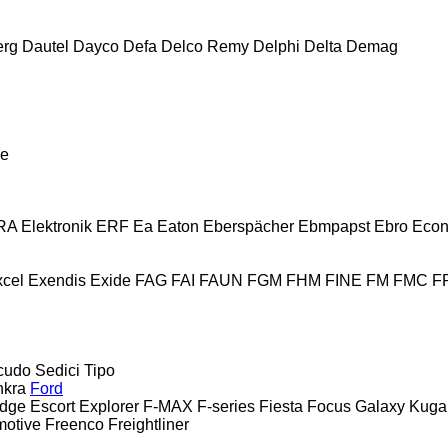
erg
Dautel
Dayco
Defa
Delco Remy
Delphi
Delta
Demag
e
A Elektronik
ERF
Ea
Eaton
Eberspächer
Ebmpapst
Ebro
Eco
cel
Exendis
Exide
FAG
FAI
FAUN
FGM
FHM
FINE
FM
FMC
F
cudo
Sedici
Tipo
nkra
Ford
dge
Escort
Explorer
F-MAX
F-series
Fiesta
Focus
Galaxy
Kuga
motive
Freenco
Freightliner