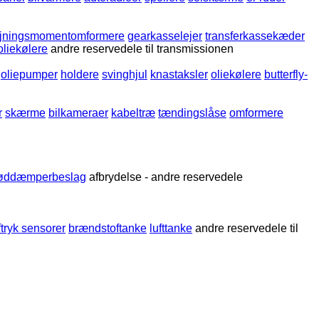
ejningsmomentomformere
gearkasselejer
transferkassekæder
oliekølere
andre reservedele til transmissionen
oliepumper
holdere
svinghjul
knastaksler
oliekølere
butterfly-
r
skærme
bilkameraer
kabeltræ
tændingslåse
omformere
tøddæmperbeslag
afbrydelse - andre reservedele
tryk sensorer
brændstoftanke
lufttanke
andre reservedele til