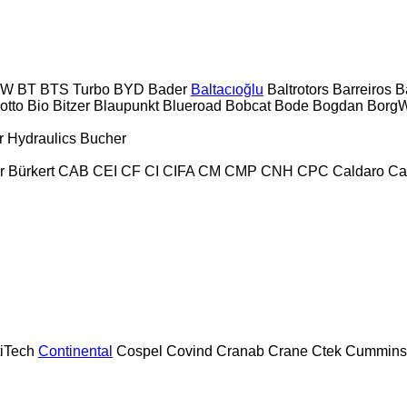
PW
BT
BTS Turbo
BYD
Bader
Baltacıoğlu
Baltrotors
Barreiros
B
otto
Bio
Bitzer
Blaupunkt
Blueroad
Bobcat
Bode
Bogdan
BorgW
 Hydraulics
Bucher
r
Bürkert
CAB
CEI
CF
CI
CIFA
CM
CMP
CNH
CPC
Caldaro
Ca
iTech
Continental
Cospel
Covind
Cranab
Crane
Ctek
Cummins