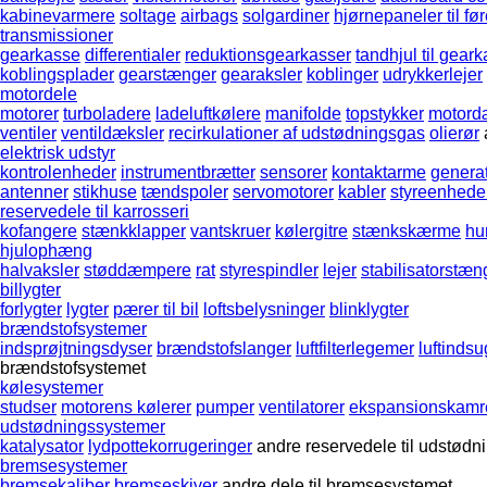
kabinevarmere
soltage
airbags
solgardiner
hjørnepaneler til fø
transmissioner
gearkasse
differentialer
reduktionsgearkasser
tandhjul til gear
koblingsplader
gearstænger
gearaksler
koblinger
udrykkerlejer
motordele
motorer
turboladere
ladeluftkølere
manifolde
topstykker
motord
ventiler
ventildæksler
recirkulationer af udstødningsgas
olierør
elektrisk udstyr
kontrolenheder
instrumentbrætter
sensorer
kontaktarme
genera
antenner
stikhuse
tændspoler
servomotorer
kabler
styreenhede
reservedele til karrosseri
kofangere
stænkklapper
vantskruer
kølergitre
stænkskærme
hur
hjulophæng
halvaksler
støddæmpere
rat
styrespindler
lejer
stabilisatorstæn
billygter
forlygter
lygter
pærer til bil
loftsbelysninger
blinklygter
brændstofsystemer
indsprøjtningsdyser
brændstofslanger
luftfilterlegemer
luftinds
brændstofsystemet
kølesystemer
studser
motorens kølerer
pumper
ventilatorer
ekspansionskamr
udstødningssystemer
katalysator
lydpottekorrugeringer
andre reservedele til udstød
bremsesystemer
bremsekaliber
bremseskiver
andre dele til bremsesystemet