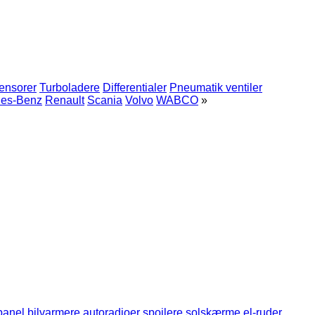
ensorer
Turboladere
Differentialer
Pneumatik ventiler
es-Benz
Renault
Scania
Volvo
WABCO
»
panel
bilvarmere
autoradioer
spoilere
solskærme
el-ruder