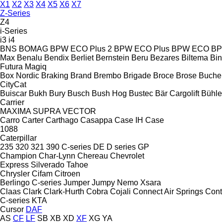
X1
X2
X3
X4
X5
X6
X7
Z-Series
Z4
i-Series
i3
i4
BNS
BOMAG
BPW ECO Plus 2
BPW ECO Plus
BPW ECO
B
Max
Benalu
Bendix
Berliet
Bernstein
Beru
Bezares
Biltema
Bin
Futura
Magiq
Box Nordic
Braking
Brand
Brembo
Brigade
Broce
Brose
Bucher
CityCat
Buiscar
Bukh
Bury
Busch
Bush Hog
Bustec
Bär Cargolift
Bühle
Carrier
MAXIMA
SUPRA
VECTOR
Carro
Carter
Carthago
Casappa
Case IH
Case
1088
Caterpillar
235
320
321
390
C-series
DE
D series
GP
Champion
Char-Lynn
Chereau
Chevrolet
Express
Silverado
Tahoe
Chrysler
Cifam
Citroen
Berlingo
C-series
Jumper
Jumpy
Nemo
Xsara
Claas
Clark
Clark-Hurth
Cobra
Cojali
Connect Air Springs
Cont
C-series
KTA
Cursor
DAF
AS
CF
LF
SB
XB
XD
XF
XG
YA