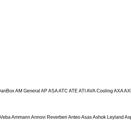
DanBox
AM General
AP
ASA
ATC
ATE
ATI
AVA Cooling
AXA
AX
Veba
Ammann
Annovi Reverberi
Anteo
Asas
Ashok Leyland
As