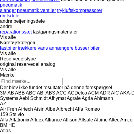
pneumatik
slanger
pneumatik ventiler
trykluftskompressorer
driftsdele
andre betjeningsdele
andre
reparationssæt
fastgøringsmaterialer
Vis alle
Køretøjskategori
lastbiler
trækkere
vans
anhængere
busser
biler
Vis alle
Reservedelstype
original reservedel
analog
Vis alle
Mærke
Der blev ikke fundet resultater på denne forespørgsel
3M
AB
ABB
ABC
ABI
ABS
ACC
ACDelco
ACM
ADR
AIC
AKA-
Systems
Aebi Schmidt
Afhymat
Agrale
Agria
Ahlmann
AZ
Air Fren
Airtech
Aisin
Albe
Albrecht
Alfa Romeo
159
Stelvio
Alfa
Alfatronix
Alfdex
Alliance
Allison
Allsafe
Alpine
Altec
Amco 
BM
HD
Atlas