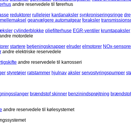
rerhus
andre reservedele til førerhus
kasse
reduktorer
rullelejer
kardanaksler
synkroniseringsringe
dr
mellemaksel
gearvælgere automatgear
foraksler
transmissions
æksler
cylinderblokke
oliefilterhuse
EGR-ventiler
krumtapaksler
andre motordele
torer
startere
betjeningsknapper
elruder
elmotorer
NOx-sensore
r
andre elektriske reservedele
tigskifte
andre reservedele til karrosseri
ger
styretøjer
ratstammer
hjulnav
aksler
servostyringspumper
s
ugningsslanger
brændstof skinner
benzinindsprøjtning
brændstof
e
andre reservedele til kølesystemet
ningssystemet