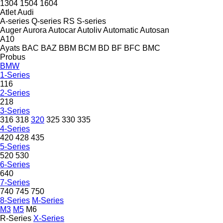
1304
1504
1604
Atlet
Audi
A-series
Q-series
RS
S-series
Auger
Aurora
Autocar
Autoliv
Automatic
Autosan
A10
Ayats
BAC
BAZ
BBM
BCM
BD
BF
BFC
BMC
Probus
BMW
1-Series
116
2-Series
218
3-Series
316
318
320
325
330
335
4-Series
420
428
435
5-Series
520
530
6-Series
640
7-Series
740
745
750
8-Series
M-Series
M3
M5
M6
R-Series
X-Series