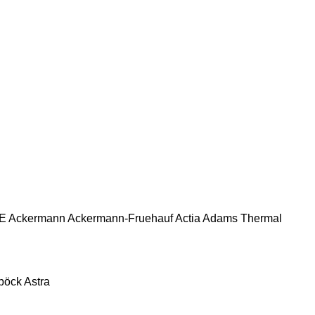
E
Ackermann
Ackermann-Fruehauf
Actia
Adams Thermal
pöck
Astra