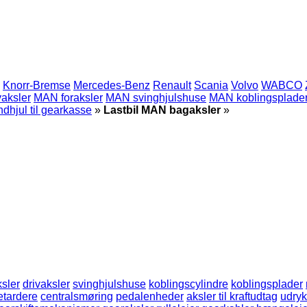
Knorr-Bremse
Mercedes-Benz
Renault
Scania
Volvo
WABCO
aksler
MAN foraksler
MAN svinghjulshuse
MAN koblingsplade
dhjul til gearkasse
»
Lastbil MAN bagaksler
»
ksler
drivaksler
svinghjulshuse
koblingscylindre
koblingsplader
etardere
centralsmøring
pedalenheder
aksler til kraftudtag
udryk