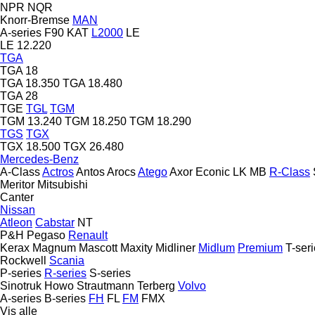
NPR
NQR
Knorr-Bremse
MAN
A-series
F90
KAT
L2000
LE
LE 12.220
TGA
TGA 18
TGA 18.350
TGA 18.480
TGA 28
TGE
TGL
TGM
TGM 13.240
TGM 18.250
TGM 18.290
TGS
TGX
TGX 18.500
TGX 26.480
Mercedes-Benz
A-Class
Actros
Antos
Arocs
Atego
Axor
Econic
LK
MB
R-Class
Meritor
Mitsubishi
Canter
Nissan
Atleon
Cabstar
NT
P&H
Pegaso
Renault
Kerax
Magnum
Mascott
Maxity
Midliner
Midlum
Premium
T-ser
Rockwell
Scania
P-series
R-series
S-series
Sinotruk Howo
Strautmann
Terberg
Volvo
A-series
B-series
FH
FL
FM
FMX
Vis alle