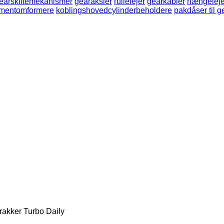
earskiftemekanismer
gearaksler
rullelejer
gearkabler
hængeleje
omentomformere
koblingshovedcylinderbeholdere
pakdåser til 
rakker
Turbo Daily