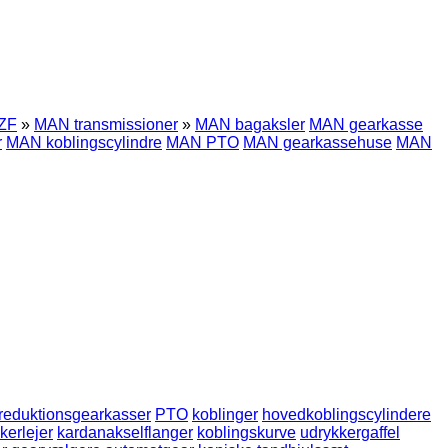
ZF
»
MAN transmissioner
»
MAN bagaksler
MAN gearkasse
r
MAN koblingscylindre
MAN PTO
MAN gearkassehuse
MAN
reduktionsgearkasser
PTO
koblinger
hovedkoblingscylindere
kerlejer
kardanakselflanger
koblingskurve
udrykkergaffel