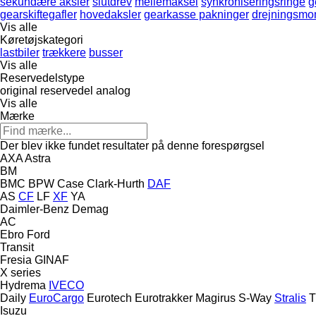
sekundære aksler
slutdrev
mellemaksel
synkroniseringsringe
g
gearskiftegafler
hovedaksler
gearkasse pakninger
drejningsm
Vis alle
Køretøjskategori
lastbiler
trækkere
busser
Vis alle
Reservedelstype
original reservedel
analog
Vis alle
Mærke
Der blev ikke fundet resultater på denne forespørgsel
AXA
Astra
BM
BMC
BPW
Case
Clark-Hurth
DAF
AS
CF
LF
XF
YA
Daimler-Benz
Demag
AC
Ebro
Ford
Transit
Fresia
GINAF
X series
Hydrema
IVECO
Daily
EuroCargo
Eurotech
Eurotrakker
Magirus
S-Way
Stralis
T
Isuzu