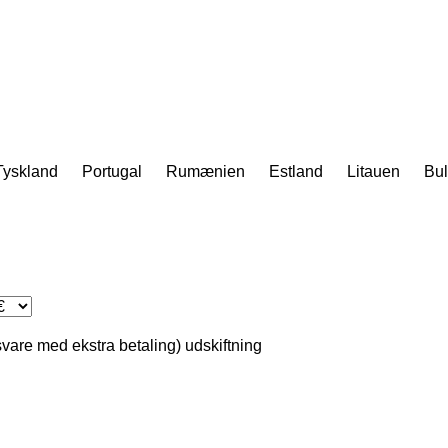
Tyskland
Portugal
Rumænien
Estland
Litauen
Bul
svare med ekstra betaling)
udskiftning