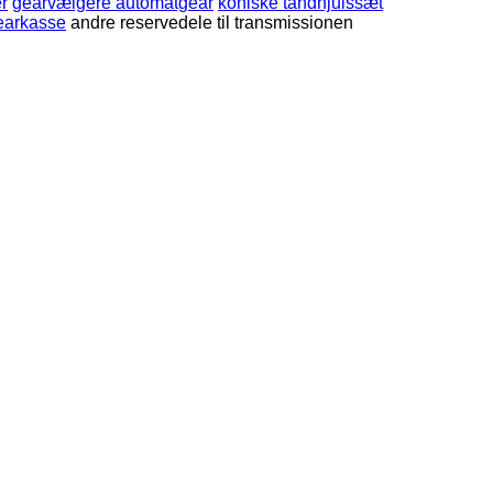
r
gearvælgere automatgear
koniske tandhjulssæt
gearkasse
andre reservedele til transmissionen