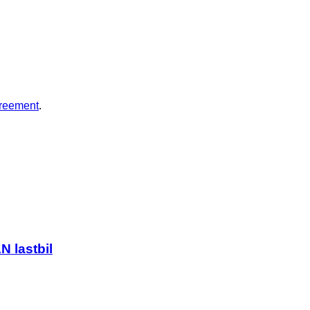
greement
.
 lastbil