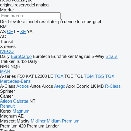
original reservedel
analog
Mærke
Der blev ikke fundet resultater på denne forespørgsel
BM
AS
CF
LF
XF
YA
AC
Transit
X series
IVECO
Daily
EuroCargo
Eurotech
Eurotrakker
Magirus
S-Way
Stralis
Trakker
Turbo Daily
NPR
NQR
MAN
A-series
F90
KAT
L2000
LE
TGA
TGE
TGL
TGM
TGS
TGX
Mercedes-Benz
A-Class
Actros
Antos
Arocs
Atego
Axor
Econic
LK
MB
R-Class
Sprinter
Canter
Atleon
Cabstar
NT
Renault
Kerax
Magnum
Magnum AE
Mascott
Maxity
Midliner
Midlum
Premium
Premium 420
Premium Lander
T-series