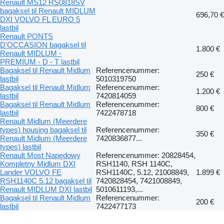
Renault MS12 RS0818SV
bagaksel til Renault MIDLUM
696,70 €
DXI VOLVO FL EURO 5
lastbil
Renault PONTS
D'OCCASION bagaksel til
1.800 €
Renault MIDLUM -
PREMIUM - D - T lastbil
Bagaksel til Renault Midlum
Referencenummer:
250 €
lastbil
5010319750
Bagaksel til Renault Midlum
Referencenummer:
1.200 €
lastbil
7420814059
Bagaksel til Renault Midlum
Referencenummer:
800 €
lastbil
7422478718
Renault Midlum (Meerdere
types) housing bagaksel til
Referencenummer:
350 €
Renault Midlum (Meerdere
7420836877...
types) lastbil
Renault Most Napędowy
Referencenummer: 20828454,
Kompletny Midlum DXI
RSH1140, RSH 1140C,
Lander VOLVO FE
RSH1140C, 5.12, 21008849,
1.899 €
RSH1140C 5.12 bagaksel til
7420828454, 7421008849,
Renault MIDLUM DXI lastbil
5010611193,...
Bagaksel til Renault Midlum
Referencenummer:
200 €
lastbil
7422477173