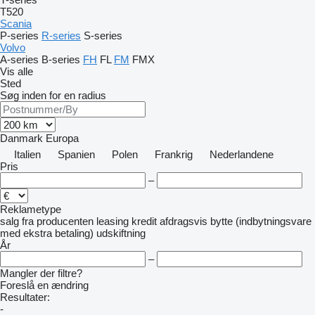
T520
Scania
P-series
R-series
S-series
Volvo
A-series
B-series
FH
FL
FM
FMX
Vis alle
Sted
Søg inden for en radius
Danmark
Europa
Italien
Spanien
Polen
Frankrig
Nederlandene
Pris
–
Reklametype
salg
fra producenten
leasing
kredit
afdragsvis
bytte (indbytningsvare
med ekstra betaling)
udskiftning
År
–
Mangler der filtre?
Foreslå en ændring
Resultater:
-