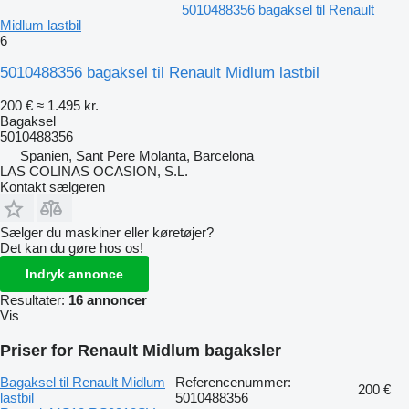
5010488356 bagaksel til Renault
Midlum lastbil
6
5010488356 bagaksel til Renault Midlum lastbil
200 €
≈ 1.495 kr.
Bagaksel
5010488356
Spanien, Sant Pere Molanta, Barcelona
LAS COLINAS OCASION, S.L.
Kontakt sælgeren
Sælger du maskiner eller køretøjer?
Det kan du gøre hos os!
Indryk annonce
Resultater:
16 annoncer
Vis
Priser for Renault Midlum bagaksler
Bagaksel til Renault Midlum
Referencenummer:
200 €
lastbil
5010488356