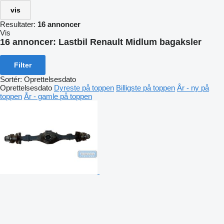
vis
Resultater:
16 annoncer
Vis
16 annoncer:
Lastbil Renault Midlum bagaksler
Filter
Sortér
:
Oprettelsesdato
Oprettelsesdato
Dyreste på toppen
Billigste på toppen
År - ny på
toppen
År - gamle på toppen