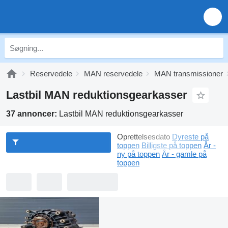
Reservedele
MAN reservedele
MAN transmissioner
Lastbil MAN reduktionsgearkasser
37 annoncer:
Lastbil MAN reduktionsgearkasser
Oprettelsesdato
Dyreste på
toppen
Billigste på toppen
År -
ny på toppen
År - gamle på
toppen