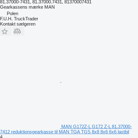
81.37000-7431, 81.37000.7431, 81370007431
Gearkassens mærke
MAN
Polen
F.U.H. TruckTrader
Kontakt sælgeren
MAN G172Z-L G172 Z-L 81.37000-
7412 reduktionsgearkasse til MAN TGA TGS 8x8 8x6 6x6 lastbil
4