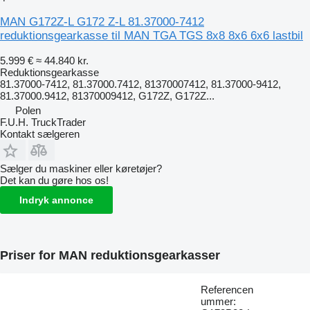
MAN G172Z-L G172 Z-L 81.37000-7412
reduktionsgearkasse til MAN TGA TGS 8x8 8x6 6x6 lastbil
5.999 €
≈ 44.840 kr.
Reduktionsgearkasse
81.37000-7412, 81.37000.7412, 81370007412, 81.37000-9412,
81.37000.9412, 81370009412, G172Z, G172Z...
Polen
F.U.H. TruckTrader
Kontakt sælgeren
Sælger du maskiner eller køretøjer?
Det kan du gøre hos os!
Indryk annonce
Priser for MAN reduktionsgearkasser
Referencen
ummer: