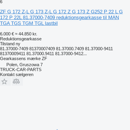
6
ZF G 172 Z-L G 173 Z-L G 172 Z G 173 Z G252 P 22 L G
172 P 22L 81.37000-7409 reduktionsgearkasse til MAN
TGA TGS TGM TGL lastbil
6.000 €
≈ 44.850 kr.
Reduktionsgearkasse
Tilstand
ny
81.37000-7409 81370007409 81.37000.7409 81.37000-9411
81370009411 81.37000.9411 81.37000-9412...
Gearkassens mærke
ZF
Polen, Gruszowa 7
TRUCK-CAR-PARTS
Kontakt sælgeren