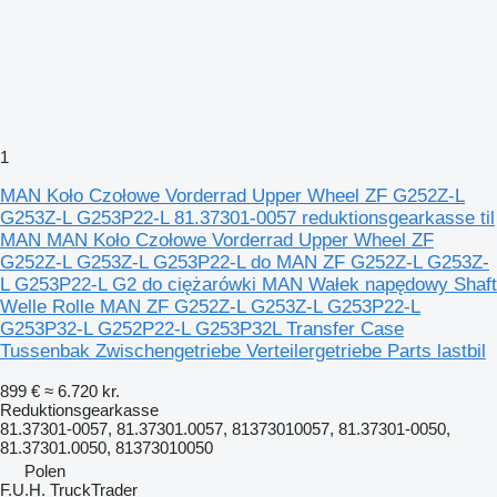
1
MAN Koło Czołowe Vorderrad Upper Wheel ZF G252Z-L
G253Z-L G253P22-L 81.37301-0057 reduktionsgearkasse til
MAN MAN Koło Czołowe Vorderrad Upper Wheel ZF
G252Z-L G253Z-L G253P22-L do MAN ZF G252Z-L G253Z-
L G253P22-L G2 do ciężarówki MAN Wałek napędowy Shaft
Welle Rolle MAN ZF G252Z-L G253Z-L G253P22-L
G253P32-L G252P22-L G253P32L Transfer Case
Tussenbak Zwischengetriebe Verteilergetriebe Parts lastbil
899 €
≈ 6.720 kr.
Reduktionsgearkasse
81.37301-0057, 81.37301.0057, 81373010057, 81.37301-0050,
81.37301.0050, 81373010050
Polen
F.U.H. TruckTrader