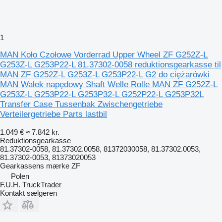
1
MAN Koło Czołowe Vorderrad Upper Wheel ZF G252Z-L
G253Z-L G253P22-L 81.37302-0058 reduktionsgearkasse til
MAN ZF G252Z-L G253Z-L G253P22-L G2 do ciężarówki
MAN Wałek napędowy Shaft Welle Rolle MAN ZF G252Z-L
G253Z-L G253P22-L G253P32-L G252P22-L G253P32L
Transfer Case Tussenbak Zwischengetriebe
Verteilergetriebe Parts lastbil
1.049 €
≈ 7.842 kr.
Reduktionsgearkasse
81.37302-0058, 81.37302.0058, 81372030058, 81.37302.0053,
81.37302-0053, 81373020053
Gearkassens mærke
ZF
Polen
F.U.H. TruckTrader
Kontakt sælgeren