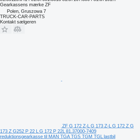
Gearkassens mærke
ZF
Polen, Gruszowa 7
TRUCK-CAR-PARTS
Kontakt sælgeren
ZF G 172 Z-L G 173 Z-L G 172 Z G
173 Z G252 P 22 L G 172 P 22L 81.37000-7409
reduktionsgearkasse til MAN TGA TGS TGM TGL lastbil