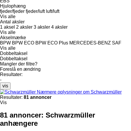
EBS
Hjulophæng
fjeder/fjeder
fjeder/luft
luft/luft
Vis alle
Antal aksler
1 aksel
2 aksler
3 aksler
4 aksler
Vis alle
Akselmærke
BPW
BPW ECO
BPW ECO Plus
MERCEDES-BENZ
SAF
Vis alle
Dobbeltaksel
Dobbeltaksel
Mangler der filtre?
Foreslå en ændring
Resultater:
-
vis
Nærmere oplysninger om Schwarzmüller
Resultater:
81 annoncer
Vis
81 annoncer:
Schwarzmüller
anhængere