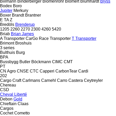
Biilmann
Binderberger
Blomenröhr
Blomert
Blumhardt
Blyss
Bodex
Boro
Jupiter
Merkury
Boxer
Brandt
Brantner
E
TA
Z
Bredöls
Brenderup
1205
2260
2270
2300
4260
5420
Briab
Brian James
A Transporter
CarGo
Race Transporter
T Transporter
Brimont
Broshuis
3 series
Bulthuis
Burg
BPA
Bussbygg
Butler
Böckmann
CIMC
CMT
PT
CN Agro
CNSE
CTC
Capperi
CarbonTear
Cardi
202
Cargo Craft
Carlmans
Carnehl
Carro
Castera
Ceytreyler
Chereau
CSD
Cheval Liberté
Debon
Gold
Chieftain
Claas
Cargos
Cochet
Cometto