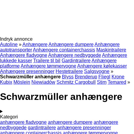
Indryk annonce
Autoline
»
Anhængere
Anhængere dumpere
Anhængere
autotransporter
Anhængere containerchassis
Maskintrailere
Anhængere fladvogne
Anhængere nedbyggede
Anhængere
lukkede kasser
Trailere til bil
Gardintrailere
Anhængere
platforme
Anhængere tømmervogne
Anhængere kølekasser
Anhængere presenninger
Hestetrailere
Salgsvogne
»
Schwarzmüller anhængere
Blyss
Brenderup
Fliegl
Krone
Kubix
Möslein
Niewiadów
Schmitz Cargobull
Stim
Temared
»
Schwarzmüller anhængere
Kategori
anhængere fladvogne
anhængere dumpere
anhængere
nedbyggede
gardintrailere
anhængere presenninger
anhængere containerchassis
anhængere tømmervogne