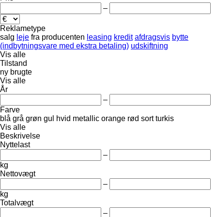
–
Reklametype
salg
leje
fra producenten
leasing
kredit
afdragsvis
bytte
(indbytningsvare med ekstra betaling)
udskiftning
Vis alle
Tilstand
ny
brugte
Vis alle
År
–
Farve
blå
grå
grøn
gul
hvid
metallic
orange
rød
sort
turkis
Vis alle
Beskrivelse
Nyttelast
–
kg
Nettovægt
–
kg
Totalvægt
–