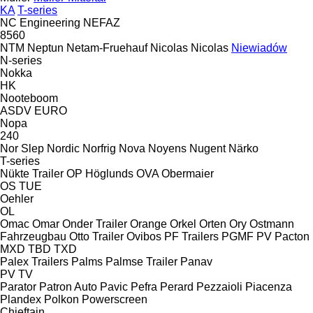
KA
T-series
NC Engineering
NEFAZ
8560
NTM
Neptun
Netam-Fruehauf
Nicolas
Nicolas
Niewiadów
N-series
Nokka
HK
Nooteboom
ASDV
EURO
Nopa
240
Nor Slep
Nordic
Norfrig
Nova
Noyens
Nugent
Närko
T-series
Nükte Trailer
OP Höglunds
OVA
Obermaier
OS
TUE
Oehler
OL
Omac
Omar
Onder Trailer
Orange
Orkel
Orten
Ory
Ostmann
Fahrzeugbau
Otto Trailer
Ovibos
PF Trailers
PGMF
PV
Pacton
MXD
TBD
TXD
Palex Trailers
Palms
Palmse Trailer
Panav
PV
TV
Parator
Patron Auto
Pavic
Pefra
Perard
Pezzaioli
Piacenza
Plandex
Polkon
Powerscreen
Chieftain