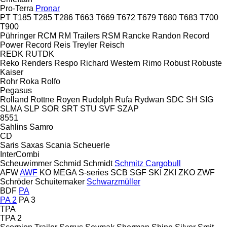
Pro-Terra
Pronar
PT
T185
T285
T286
T663
T669
T672
T679
T680
T683
T700
T900
Pühringer
RCM
RM Trailers
RSM
Rancke
Randon
Record
Power
Record
Reis Treyler
Reisch
REDK
RUTDK
Reko
Renders
Respo
Richard Western
Rimo
Robust
Robuste
Kaiser
Rohr
Roka
Rolfo
Pegasus
Rolland
Rottne
Royen
Rudolph
Rufa
Rydwan
SDC
SH
SIG
SLMA
SLP
SOR
SRT
STU
SVF
SZAP
8551
Sahlins
Samro
CD
Saris
Saxas
Scania
Scheuerle
InterCombi
Scheuwimmer
Schmid
Schmidt
Schmitz Cargobull
AFW
AWF
KO
MEGA
S-series
SCB
SGF
SKI
ZKI
ZKO
ZWF
Schröder
Schuitemaker
Schwarzmüller
BDF
PA
PA 2
PA 3
TPA
TPA 2