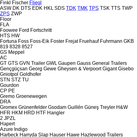
Finkl
Fischer
Fliegl
ASW
DK
DTS
EDK
HKL
SDS
TDK
TMK
TPS
TSK
TTS
TWP
ZPS
ZWP
Floor
FLA
Foowee
Ford
Fortschritt
HTS
HW
Fortuna
Foss
Foss-Eik
Foster
Frejat
Fruehauf
Fuhrmann
GKB
819
8328
8527
GS Meppel
AC
GT
GTS
GVN Trailer
GWL
Gaupen
Gauss
General Trailers
Gençgüçsan
Georg
Gewe
Gheysen & Verpoort
Gigant
Gisebo
Gniotpol
Goldhofer
STN
STZ
TU
Gourdon
CP
PE
Gremo
Groenewegen
DRA
Gromex
Grünenfelder
Gsodam
Guillén
Güneş Treyler
H&W
HFR
HKM
HRD
HTF
Hangler
2 JPZL
Hapert
Azure
Indigo
Harbeck
Harryda Slap
Hauser
Hawe
Hazlewood Trailers