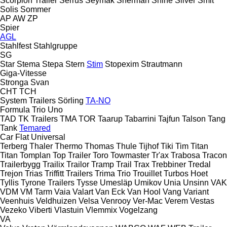
Scorpion Trailer
Serrus
Seymak
Sherman
Shine
Silver
Smit
Solis
Sommer
AP
AW
ZP
Spier
AGL
Stahlfest
Stahlgruppe
SG
Star
Stema
Stepa
Stern
Stim
Stopexim
Strautmann
Giga-Vitesse
Stronga
Svan
CHT
TCH
System Trailers
Sörling
TA-NO
Formula
Trio
Uno
TAD
TK Trailers
TMA
TOR
Taarup
Tabarrini
Tajfun
Talson
Tang
Tank
Temared
Car Flat
Universal
Terberg
Thaler
Thermo
Thomas
Thule
Tijhof
Tiki
Tim
Titan
Titan
Tomplan
Top Trailer
Toro
Towmaster
Tr'ax
Trabosa
Tracon
Trailerbygg
Trailix
Trailor
Tramp Trail
Trax
Trebbiner
Tredal
Trejon
Trias
Triffitt Trailers
Trima
Trio
Trouillet
Turbos Hoet
Tyllis
Tyrone Trailers
Tysse
Umesläp
Umikov
Unia
Unsinn
VAK
VDM
VM Tarm
Vaia
Valart
Van Eck
Van Hool
Vang
Variant
Veenhuis
Veldhuizen
Velsa
Venrooy
Ver-Mac
Verem
Vestas
Vezeko
Viberti
Vlastuin
Vlemmix
Vogelzang
VA