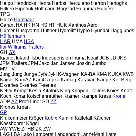
Helpo
Hendricks
Henra
Herbst
Herculano
Herron
Hertoghs
Hilken
Hipotruk
Hoffmann
Hogstad
Huanmai
Hubière
TPG
Hulco
Humbaur
Garant
HA
HK
HN
HS
HT
HUK
Xanthos Aero
Humer
Husqvarna
Huttner
Hydrolift
Hypro
Hyundai
Hägglunds
Hüffermann
HAR
HMA
HSA
Ifor Williams Trailers
GH
GX
Igamet
Igland
Ilsbo
Indespension
Inuma
Istrail
JCB
JD
JKS
JPM Trailers
JPM
Jako
Jan
Jansen
Joskin
Jumbo
MV
TV
Jung
Jung
Junge
Jyfa
Jyki
K-Vagnen
KA-BA
KMA
KUKA
KWB
Kaiser
KamAZ
KamCzepka
Kamag
Karavan
Kaupe
Kel-Berg
D-series
S-series
T-series
Kellfri
Kempf
Kesla
Kilafors
King
Knapen Trailers
Knies
Knott
Koch
Konar
Kotschenreuther
Kramer
Krampe
Kress
Krone
ADP
AZ
Profi Liner
SD
ZZ
Kronos
Krpan
GP
Krukenmeier
Kröger
Kubix
Kumlin
Källefall
Kärcher
Kässbohrer
Kögel
AW
YWE
ZFHB
ZK
ZW
LAG
LBA
Lako
Lamberet
Langendorf
Lanz+Marti
Latre