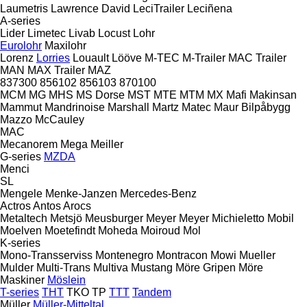
Laumetris
Lawrence David
LeciTrailer
Leciñena
A-series
Lider
Limetec
Livab
Locust
Lohr
Eurolohr
Maxilohr
Lorenz
Lorries
Louault
Lööve
M-TEC
M-Trailer
MAC Trailer
MAN
MAX Trailer
MAZ
837300
856102
856103
870100
MCM
MG
MHS
MS Dorse
MST
MTE
MTM
MX
Mafi
Makinsan
Mammut
Mandrinoise
Marshall
Martz
Matec
Maur Bilpåbygg
Mazzo
McCauley
MAC
Mecanorem
Mega
Meiller
G-series
MZDA
Menci
SL
Mengele
Menke-Janzen
Mercedes-Benz
Actros
Antos
Arocs
Metaltech
Metsjö
Meusburger
Meyer
Meyer
Michieletto
Mobil
Moelven
Moetefindt
Moheda
Moiroud
Mol
K-series
Mono-Transserviss
Montenegro
Montracon
Mowi
Mueller
Mulder
Multi-Trans
Multiva
Mustang
Möre Gripen
Möre
Maskiner
Möslein
T-series
THT
TKO
TP
TTT
Tandem
Müller
Müller-Mitteltal