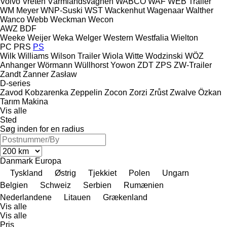
Volvo
Vreten
Värmlandsvagnen
WABCO
WAF
WEB Trailer
WM Meyer
WNP-Suski
WST
Wackenhut
Wagenaar
Walther
Wanco
Webb
Weckman
Wecon
AWZ
BDF
Weeke
Weijer
Weka
Welger
Western
Westfalia
Wielton
PC
PRS
PS
Wilk
Williams
Wilson Trailer
Wiola
Witte
Wodzinski
WÖZ
Anhanger
Wörmann
Wüllhorst
Yowon
ZDT
ZPS
ZW-Trailer
Zandt
Zanner
Zasław
D-series
Zavod Kobzarenka
Zeppelin
Zocon
Zorzi
Zrůst
Zwalve
Özkan
Tarım Makina
Vis alle
Sted
Søg inden for en radius
Danmark
Europa
Tyskland
Østrig
Tjekkiet
Polen
Ungarn
Belgien
Schweiz
Serbien
Rumænien
Nederlandene
Litauen
Grækenland
Vis alle
Vis alle
Pris