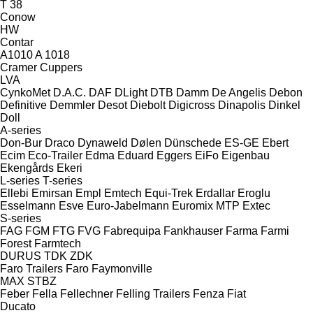
T 38
Conow
HW
Contar
A1010
A 1018
Cramer
Cuppers
LVA
CynkoMet
D.A.C.
DAF
DLight
DTB
Damm
De Angelis
Debon
Definitive
Demmler
Desot
Diebolt
Digicross
Dinapolis
Dinkel
Doll
A-series
Don-Bur
Draco
Dynaweld
Dølen
Dünschede
ES-GE
Ebert
Ecim
Eco-Trailer
Edma
Eduard
Eggers
EiFo
Eigenbau
Ekengårds
Ekeri
L-series
T-series
Ellebi
Emirsan
Empl
Emtech
Equi-Trek
Erdallar
Eroglu
Esselmann
Esve
Euro-Jabelmann
Euromix MTP
Extec
S-series
FAG
FGM
FTG
FVG
Fabrequipa
Fankhauser
Farma
Farmi
Forest
Farmtech
DURUS
TDK
ZDK
Faro Trailers
Faro
Faymonville
MAX
STBZ
Feber
Fella
Fellechner
Felling Trailers
Fenza
Fiat
Ducato