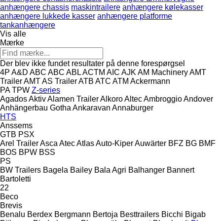
anhængere chassis
maskintrailere
anhængere kølekasser
anhængere lukkede kasser
anhængere platforme
tankanhængere
Vis alle
Mærke
Der blev ikke fundet resultater på denne forespørgsel
4P
A&D
ABC
ABC
ABL
ACTM
AIC
AJK
AM Machinery
AMT
Trailer
AMT
AS Trailer
ATB
ATC
ATM
Ackermann
PA
TPW
Z-series
Agados
Aktiv
Alamen Trailer
Alkoro
Altec
Ambroggio
Andover
Anhängerbau Gotha
Ankaravan
Annaburger
HTS
Anssems
GTB
PSX
Arel Trailer
Asca
Atec
Atlas
Auto-Kiper
Auwärter
BFZ
BG
BMF
BOS
BPW
BSS
PS
BW Trailers
Bagela
Bailey
Bala Agri
Balhanger
Bannert
Bartoletti
22
Beco
Brevis
Benalu
Berdex
Bergmann
Bertoja
Besttrailers
Bicchi
Bigab