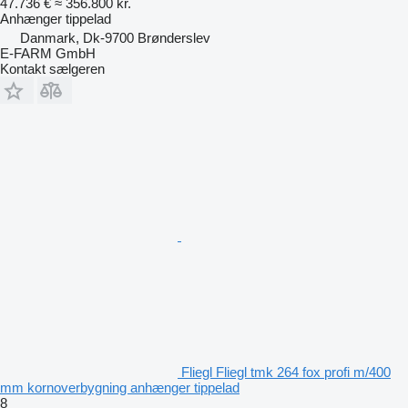
47.736 €
≈ 356.800 kr.
Anhænger tippelad
Danmark, Dk-9700 Brønderslev
E-FARM GmbH
Kontakt sælgeren
Fliegl Fliegl tmk 264 fox profi m/400
mm kornoverbygning anhænger tippelad
8