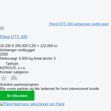
Fliegl DTS 300 anhænger nedbygget
21
Fliegl DTS 300
16.330 €
395.000 CZK
≈ 122.000 kr.
Anhænger nedbygget
2005
Nettovægt
6.500 kg
Antal aksler
3
Tjekkiet
KEROUŠ, s.r.o.
Kontakt sælgeren
Autoline partnerprogram
Bliv vores partner og bliv belønnet for hver interesseret kunde
Se tilbuddet
Nærmere oplysninger om Fliegl