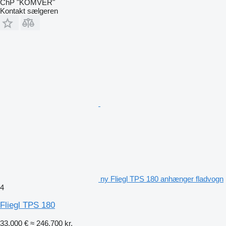
ChP "KOMVER"
Kontakt sælgeren
ny Fliegl TPS 180 anhænger fladvogn
4
Fliegl TPS 180
33.000 €
≈ 246.700 kr.