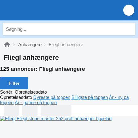
Anhængere
Fliegl anhængere
Fliegl anhængere
125 annoncer:
Fliegl anhængere
Filter
Sortér
:
Oprettelsesdato
Oprettelsesdato
Dyreste på toppen
Billigste på toppen
År - ny på
toppen
År - gamle på toppen