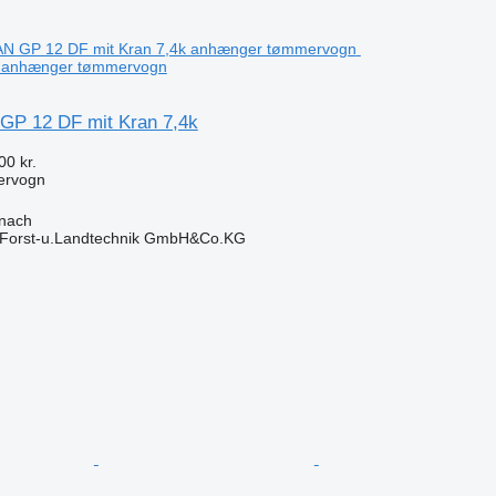
k anhænger tømmervogn
GP 12 DF mit Kran 7,4k
00 kr.
ervogn
onach
 Forst-u.Landtechnik GmbH&Co.KG
n