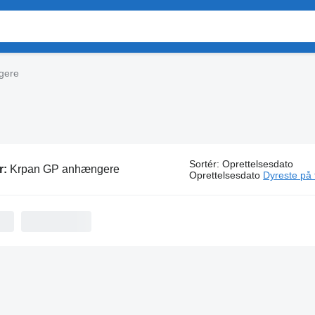
gere
Sortér
:
Oprettelsesdato
r:
Krpan GP anhængere
Oprettelsesdato
Dyreste på