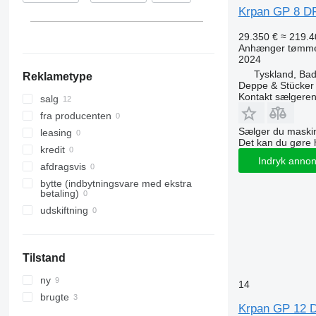
Krpan GP 8 D
29.350 €
≈ 219.4
Anhænger tømm
2024
Tyskland, Bad
Reklametype
Deppe & Stücke
Kontakt sælgere
salg
fra producenten
Sælger du maskin
leasing
Det kan du gøre 
kredit
Indryk anno
afdragsvis
bytte (indbytningsvare med ekstra
betaling)
udskiftning
Tilstand
ny
14
brugte
Krpan GP 12 D