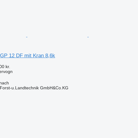
GP 12 DF mit Kran 8,6k
00 kr.
ervogn
onach
 Forst-u.Landtechnik GmbH&Co.KG
n