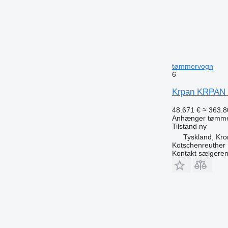
tømmervogn
6
Krpan KRPAN 
48.671 €
≈ 363.8
Anhænger tømm
Tilstand
ny
Tyskland, Kr
Kotschenreuther
Kontakt sælgere