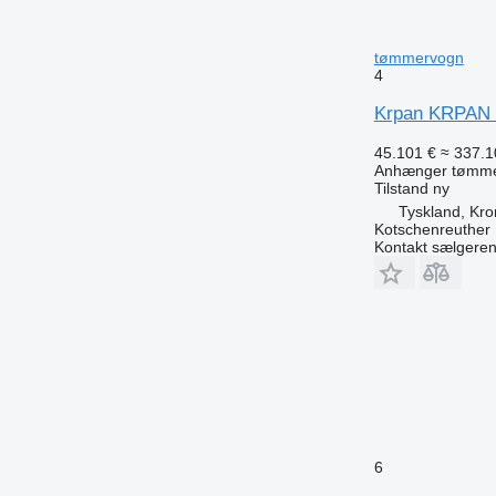
tømmervogn
4
Krpan KRPAN G
45.101 €
≈ 337.1
Anhænger tømm
Tilstand
ny
Tyskland, Kr
Kotschenreuther
Kontakt sælgere
6