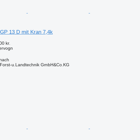
P 13 D mit Kran 7,4k
00 kr.
ervogn
onach
 Forst-u.Landtechnik GmbH&Co.KG
n