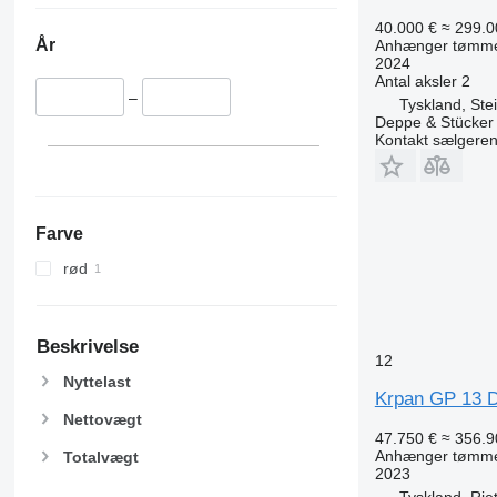
40.000 €
≈ 299.0
År
Anhænger tømm
2024
Antal aksler
2
–
Tyskland, Ste
Deppe & Stücke
Kontakt sælgere
Farve
rød
Beskrivelse
12
Nyttelast
Krpan GP 13 D
Nettovægt
47.750 €
≈ 356.9
Anhænger tømm
Totalvægt
2023