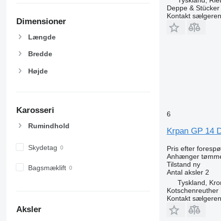
Tyskland, Rie
Deppe & Stücke
Kontakt sælgere
Dimensioner
Længde
Bredde
Højde
Karosseri
6
Rumindhold
Krpan GP 14 
Skydetag
Pris efter foresp
Anhænger tømm
Tilstand
ny
Bagsmæklift
Antal aksler
2
Tyskland, Kr
Kotschenreuther
Kontakt sælgere
Aksler