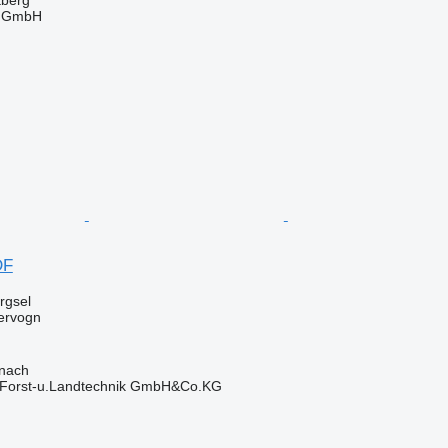
tberg
r GmbH
n
DF
ørgsel
ervogn
onach
 Forst-u.Landtechnik GmbH&Co.KG
n