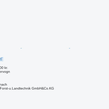
DF
00 kr.
ervogn
onach
 Forst-u.Landtechnik GmbH&Co.KG
n