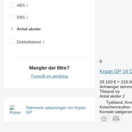
ABS
EBS
Antal aksler
Dobbeltaksel
8
Mangler der filtre?
Krpan GP 14 
Foreslå en ændring
29.160 €
≈ 218.0
Anhænger tømm
Tilstand
ny
Antal aksler
2
Tyskland, Kr
Kotschenreuther
Nærmere oplysninger om Krpan
Kontakt sælgere
GP