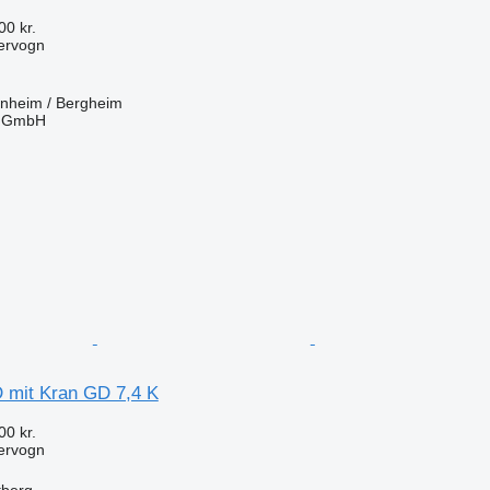
00 kr.
ervogn
inheim / Bergheim
r GmbH
n
 mit Kran GD 7,4 K
00 kr.
ervogn