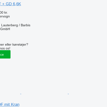
F + GD 6,6K
00 kr.
ervogn
 Lauterberg / Barbis
r GmbH
n
er eller køretøjer?
hos os!
nce
F mit Kran