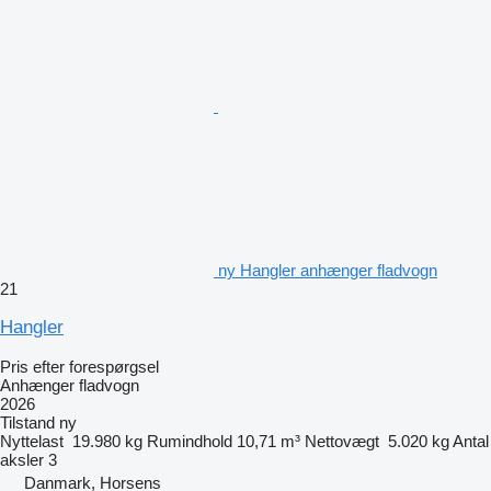
ny Hangler anhænger fladvogn
21
Hangler
Pris efter forespørgsel
Anhænger fladvogn
2026
Tilstand
ny
Nyttelast
19.980 kg
Rumindhold
10,71 m³
Nettovægt
5.020 kg
Antal
aksler
3
Danmark, Horsens