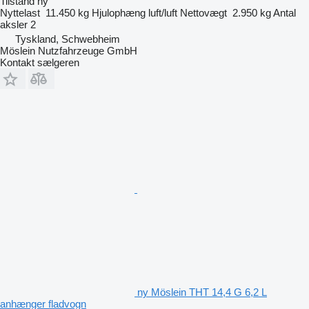
Tilstand
ny
Nyttelast
11.450 kg
Hjulophæng
luft/luft
Nettovægt
2.950 kg
Antal
aksler
2
Tyskland, Schwebheim
Möslein Nutzfahrzeuge GmbH
Kontakt sælgeren
ny Möslein THT 14,4 G 6,2 L
anhænger fladvogn