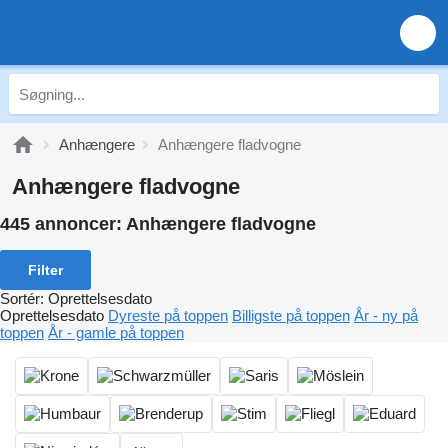
Anhængere
Anhængere fladvogne
Anhængere fladvogne
445 annoncer:
Anhængere fladvogne
Filter
Sortér
:
Oprettelsesdato
Oprettelsesdato
Dyreste på toppen
Billigste på toppen
År - ny på
toppen
År - gamle på toppen