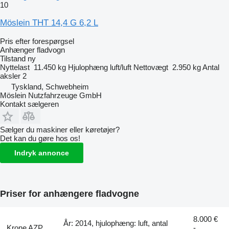
10
Möslein THT 14,4 G 6,2 L
Pris efter forespørgsel
Anhænger fladvogn
Tilstand
ny
Nyttelast
11.450 kg
Hjulophæng
luft/luft
Nettovægt
2.950 kg
Antal
aksler
2
Tyskland, Schwebheim
Möslein Nutzfahrzeuge GmbH
Kontakt sælgeren
Sælger du maskiner eller køretøjer?
Det kan du gøre hos os!
Indryk annonce
Priser for anhængere fladvogne
8.000 €
År: 2014, hjulophæng: luft, antal
Krone AZP
-