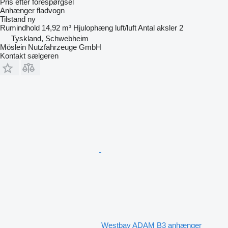
Pris efter forespørgsel
Anhænger fladvogn
Tilstand
ny
Rumindhold
14,92 m³
Hjulophæng
luft/luft
Antal aksler
2
Tyskland, Schwebheim
Möslein Nutzfahrzeuge GmbH
Kontakt sælgeren
Westbay ADAM B3 anhænger