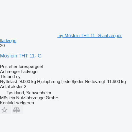
ny Möslein THT 11- G anhænger
fladvogn
20
Möslein THT 11- G
Pris efter forespørgsel
Anhænger fladvogn
Tilstand
ny
Nyttelast
9.000 kg
Hjulophæng
fjeder/fjeder
Nettovægt
11.900 kg
Antal aksler
2
Tyskland, Schwebheim
Möslein Nutzfahrzeuge GmbH
Kontakt sælgeren