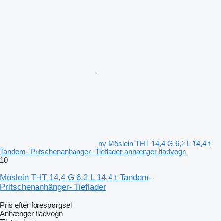
ny Möslein THT 14,4 G 6,2 L 14,4 t
Tandem- Pritschenanhänger- Tieflader anhænger fladvogn
10
Möslein THT 14,4 G 6,2 L 14,4 t Tandem-
Pritschenanhänger- Tieflader
Pris efter forespørgsel
Anhænger fladvogn