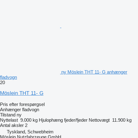
ny Möslein THT 11- G anhænger
fladvogn
20
Möslein THT 11- G
Pris efter forespørgsel
Anhænger fladvogn
Tilstand
ny
Nyttelast
9.000 kg
Hjulophæng
fjeder/fjeder
Nettovægt
11.900 kg
Antal aksler
2
Tyskland, Schwebheim
Möslein Nutzfahrzeuge GmbH