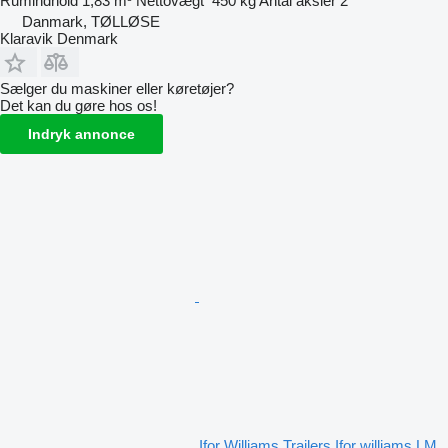
Rumindhold
1,83 m³
Nettovægt
450 kg
Antal aksler
2
Danmark, TØLLØSE
Klaravik Denmark
Sælger du maskiner eller køretøjer?
Det kan du gøre hos os!
Indryk annonce
Ifor Williams Trailers Ifor williams LM