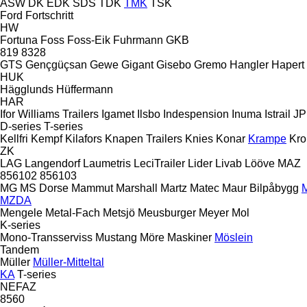
ASW
DK
EDK
SDS
TDK
TMK
TSK
Ford
Fortschritt
HW
Fortuna
Foss
Foss-Eik
Fuhrmann
GKB
819
8328
GTS
Gençgüçsan
Gewe
Gigant
Gisebo
Gremo
Hangler
Hapert
HUK
Hägglunds
Hüffermann
HAR
Ifor Williams Trailers
Igamet
Ilsbo
Indespension
Inuma
Istrail
JP
D-series
T-series
Kellfri
Kempf
Kilafors
Knapen Trailers
Knies
Konar
Krampe
Kro
ZK
LAG
Langendorf
Laumetris
LeciTrailer
Lider
Livab
Lööve
MAZ
856102
856103
MG
MS Dorse
Mammut
Marshall
Martz
Matec
Maur Bilpåbygg
M
MZDA
Mengele
Metal-Fach
Metsjö
Meusburger
Meyer
Mol
K-series
Mono-Transserviss
Mustang
Möre Maskiner
Möslein
Tandem
Müller
Müller-Mitteltal
KA
T-series
NEFAZ
8560