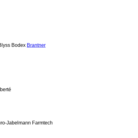
Blyss
Bodex
Brantner
berté
ro-Jabelmann
Farmtech