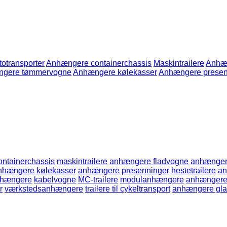
otransporter
Anhængere containerchassis
Maskintrailere
Anhæn
gere tømmervogne
Anhængere kølekasser
Anhængere presen
ntainerchassis
maskintrailere
anhængere fladvogne
anhænger
nhængere kølekasser
anhængere presenninger
hestetrailere
an
nhængere
kabelvogne
MC-trailere
modulanhængere
anhængere 
r
værkstedsanhængere
trailere til cykeltransport
anhængere glas