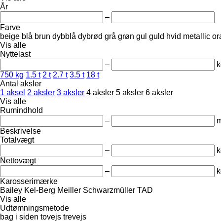
År
–
Farve
beige
blå
brun
dybblå
dybrød
grå
grøn
gul
guld
hvid
metallic
or
Vis alle
Nyttelast
–
k
750 kg
1.5 t
2 t
2.7 t
3.5 t
18 t
Antal aksler
1 aksel
2 aksler
3 aksler
4 aksler
5 aksler
6 aksler
Vis alle
Rumindhold
–
m
Beskrivelse
Totalvægt
–
k
Nettovægt
–
k
Karosserimærke
Bailey
Kel-Berg
Meiller
Schwarzmüller
TAD
Vis alle
Udtømningsmetode
bag
i siden
tovejs
trevejs