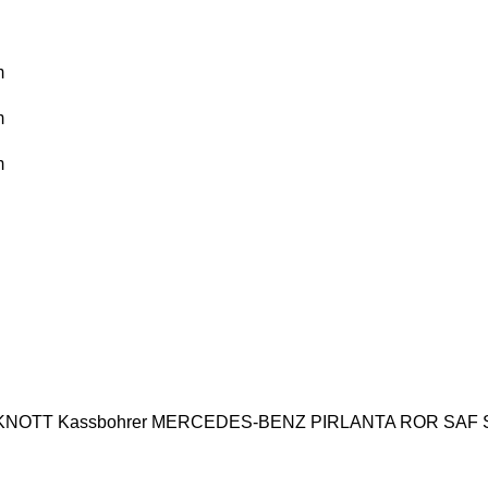
m
m
m
KNOTT
Kassbohrer
MERCEDES-BENZ
PIRLANTA
ROR
SAF