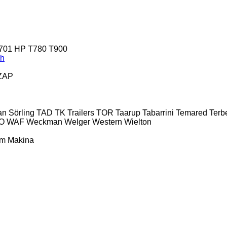
701 HP
T780
T900
ch
ZAP
an
Sörling
TAD
TK Trailers
TOR
Taarup
Tabarrini
Temared
Terb
O
WAF
Weckman
Welger
Western
Wielton
ım Makina