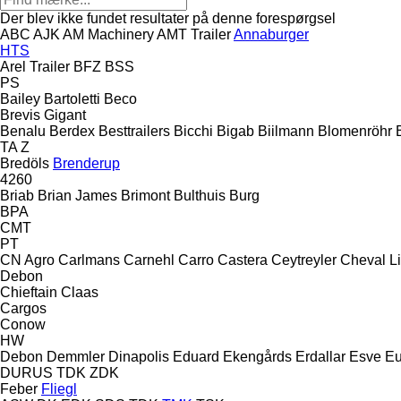
Der blev ikke fundet resultater på denne forespørgsel
ABC
AJK
AM Machinery
AMT Trailer
Annaburger
HTS
Arel Trailer
BFZ
BSS
PS
Bailey
Bartoletti
Beco
Brevis
Gigant
Benalu
Berdex
Besttrailers
Bicchi
Bigab
Biilmann
Blomenröhr
TA
Z
Bredöls
Brenderup
4260
Briab
Brian James
Brimont
Bulthuis
Burg
BPA
CMT
PT
CN Agro
Carlmans
Carnehl
Carro
Castera
Ceytreyler
Cheval Li
Debon
Chieftain
Claas
Cargos
Conow
HW
Debon
Demmler
Dinapolis
Eduard
Ekengårds
Erdallar
Esve
Eu
DURUS
TDK
ZDK
Feber
Fliegl