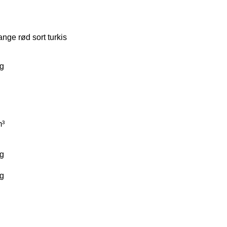
ange
rød
sort
turkis
g
³
g
g