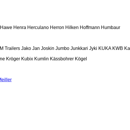
Hawe
Henra
Herculano
Herron
Hilken
Hoffmann
Humbaur
M Trailers
Jako
Jan
Joskin
Jumbo
Junkkari
Jyki
KUKA
KWB
K
ne
Kröger
Kubix
Kumlin
Kässbohrer
Kögel
eiller