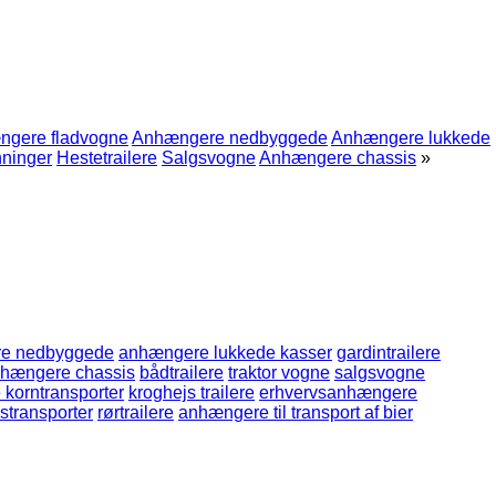
gere fladvogne
Anhængere nedbyggede
Anhængere lukkede
ninger
Hestetrailere
Salgsvogne
Anhængere chassis
»
e nedbyggede
anhængere lukkede kasser
gardintrailere
hængere chassis
bådtrailere
traktor vogne
salgsvogne
korntransporter
kroghejs trailere
erhvervsanhængere
transporter
rørtrailere
anhængere til transport af bier