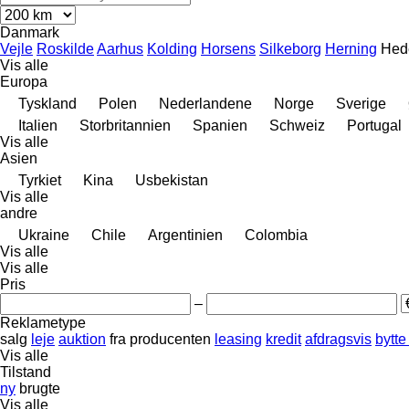
Danmark
Vejle
Roskilde
Aarhus
Kolding
Horsens
Silkeborg
Herning
Hed
Vis alle
Europa
Tyskland
Polen
Nederlandene
Norge
Sverige
Italien
Storbritannien
Spanien
Schweiz
Portugal
Vis alle
Asien
Tyrkiet
Kina
Usbekistan
Vis alle
andre
Ukraine
Chile
Argentinien
Colombia
Vis alle
Vis alle
Pris
–
Reklametype
salg
leje
auktion
fra producenten
leasing
kredit
afdragsvis
bytte
Vis alle
Tilstand
ny
brugte
Vis alle