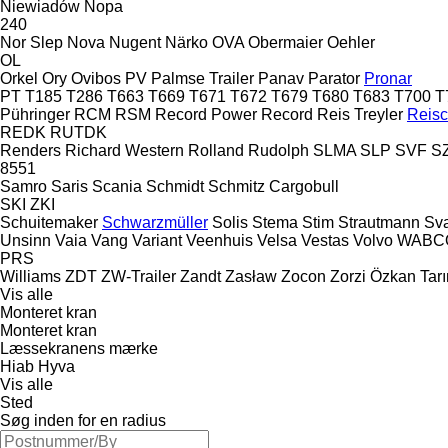
Niewiadów
Nopa
240
Nor Slep
Nova
Nugent
Närko
OVA
Obermaier
Oehler
OL
Orkel
Ory
Ovibos
PV
Palmse Trailer
Panav
Parator
Pronar
PT
T185
T286
T663
T669
T671
T672
T679
T680
T683
T700
T
Pühringer
RCM
RSM
Record Power
Record
Reis Treyler
Reis
REDK
RUTDK
Renders
Richard Western
Rolland
Rudolph
SLMA
SLP
SVF
S
8551
Samro
Saris
Scania
Schmidt
Schmitz Cargobull
SKI
ZKI
Schuitemaker
Schwarzmüller
Solis
Stema
Stim
Strautmann
Sv
Unsinn
Vaia
Vang
Variant
Veenhuis
Velsa
Vestas
Volvo
WABC
PRS
Williams
ZDT
ZW-Trailer
Zandt
Zasław
Zocon
Zorzi
Özkan Tar
Vis alle
Monteret kran
Monteret kran
Læssekranens mærke
Hiab
Hyva
Vis alle
Sted
Søg inden for en radius