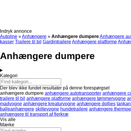
Indryk annonce
Autoline
»
Anhængere
»
Anhængere dumpere
Anhængere aut
kasser
Trailere til bil
Gardintrailere
Anhængere platforme
Anhæn
Anhængere dumpere
Kategori
Der blev ikke fundet resultater på denne forespørgsel
anhængere dumpere
anhængere autotransporter
anhængere co
trailere til bil
anhængere platforme
anhængere tømmervogne
a
madvogne
anhængere kreaturvogne
anhængere dollies
tanka
balleanhængere
skiltevogne
hundetrailere
anhængere thermoe
anhængere til transport af fjerkræ
Vis alle
Mærke