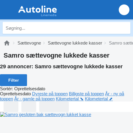
Sættevogne
Sættevogne lukkede kasser
Samro sætt
Samro sættevogne lukkede kasser
29 annoncer:
Samro sættevogne lukkede kasser
Filter
Sortér
:
Oprettelsesdato
Oprettelsesdato
Dyreste på toppen
Billigste på toppen
År - ny på
toppen
År - gamle på toppen
Kilometertal ⬊
Kilometertal ⬈