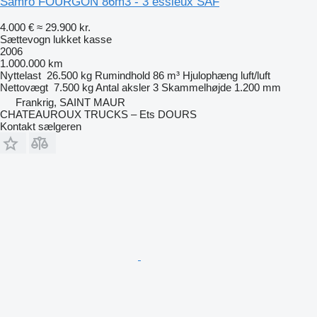
Samro FOURGON 86m3 - 3 essieux SAF
4.000 €
≈ 29.900 kr.
Sættevogn lukket kasse
2006
1.000.000 km
Nyttelast
26.500 kg
Rumindhold
86 m³
Hjulophæng
luft/luft
Nettovægt
7.500 kg
Antal aksler
3
Skammelhøjde
1.200 mm
Frankrig, SAINT MAUR
CHATEAUROUX TRUCKS – Ets DOURS
Kontakt sælgeren