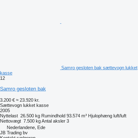
Samro gesloten bak sættevogn lukket
kasse
12
Samro gesloten bak
3.200 €
≈ 23.920 kr.
Sættevogn lukket kasse
2005
Nyttelast
26.500 kg
Rumindhold
93.574 m³
Hjulophæng
luft/luft
Nettovægt
7.500 kg
Antal aksler
3
Nederlandene, Ede
JB Trading bv
Kontakt sælgeren