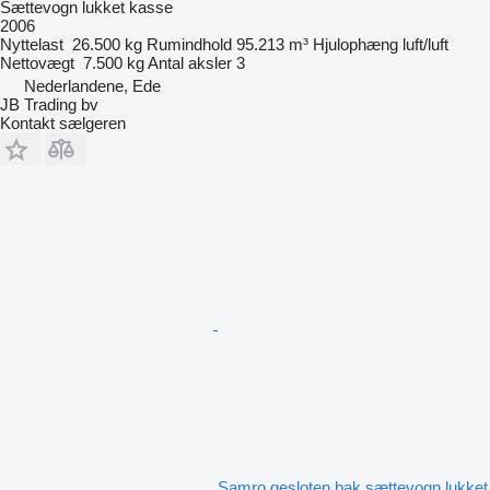
Sættevogn lukket kasse
2006
Nyttelast
26.500 kg
Rumindhold
95.213 m³
Hjulophæng
luft/luft
Nettovægt
7.500 kg
Antal aksler
3
Nederlandene, Ede
JB Trading bv
Kontakt sælgeren
Samro gesloten bak sættevogn lukket