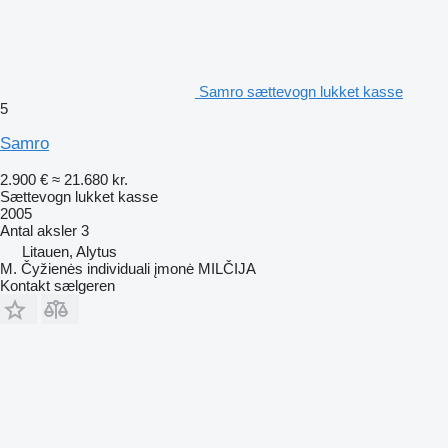
Samro sættevogn lukket kasse
5
Samro
2.900 €
≈ 21.680 kr.
Sættevogn lukket kasse
2005
Antal aksler
3
Litauen, Alytus
M. Čyžienės individuali įmonė MILČIJA
Kontakt sælgeren