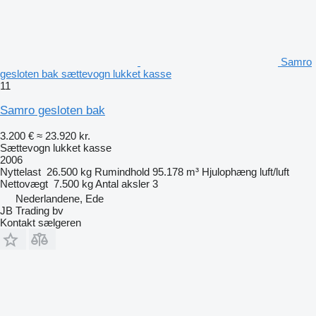
Samro
gesloten bak sættevogn lukket kasse
11
Samro gesloten bak
3.200 €
≈ 23.920 kr.
Sættevogn lukket kasse
2006
Nyttelast
26.500 kg
Rumindhold
95.178 m³
Hjulophæng
luft/luft
Nettovægt
7.500 kg
Antal aksler
3
Nederlandene, Ede
JB Trading bv
Kontakt sælgeren