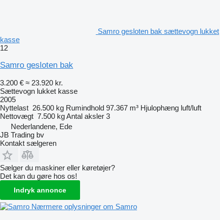
Samro gesloten bak sættevogn lukket
kasse
12
Samro gesloten bak
3.200 €
≈ 23.920 kr.
Sættevogn lukket kasse
2005
Nyttelast
26.500 kg
Rumindhold
97.367 m³
Hjulophæng
luft/luft
Nettovægt
7.500 kg
Antal aksler
3
Nederlandene, Ede
JB Trading bv
Kontakt sælgeren
Sælger du maskiner eller køretøjer?
Det kan du gøre hos os!
Indryk annonce
Nærmere oplysninger om Samro